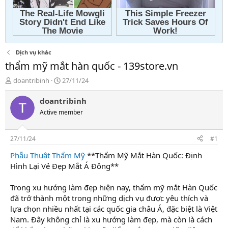
Dịch vụ khác
thẩm mỹ mắt hàn quốc - 139store.vn
T
N
doantribinh
27/11/24
h
g
r
à
doantribinh
e
y
Active member
a
g
d
ử
s
i
27/11/24
#1
t
a
Phẫu Thuật Thẩm Mỹ
**Thẩm Mỹ Mắt Hàn Quốc: Định
r
Hình Lại Vẻ Đẹp Mắt Á Đông**
t
e
Trong xu hướng làm đẹp hiện nay, thẩm mỹ mắt Hàn Quốc
r
đã trở thành một trong những dịch vụ được yêu thích và
lựa chọn nhiều nhất tại các quốc gia châu Á, đặc biệt là Việt
Nam. Đây không chỉ là xu hướng làm đẹp, mà còn là cách