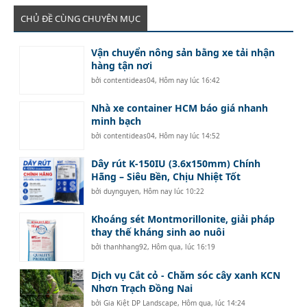
CHỦ ĐỀ CÙNG CHUYÊN MỤC
Vận chuyển nông sản bằng xe tải nhận
hàng tận nơi
bởi
contentideas04
,
Hôm nay lúc 16:42
Nhà xe container HCM báo giá nhanh
minh bạch
bởi
contentideas04
,
Hôm nay lúc 14:52
Dây rút K-150IU (3.6x150mm) Chính
Hãng – Siêu Bền, Chịu Nhiệt Tốt
bởi
duynguyen
,
Hôm nay lúc 10:22
Khoáng sét Montmorillonite, giải pháp
thay thế kháng sinh ao nuôi
bởi
thanhhang92
,
Hôm qua, lúc 16:19
Dịch vụ Cắt cỏ - Chăm sóc cây xanh KCN
Nhơn Trạch Đồng Nai
bởi
Gia Kiệt DP Landscape
,
Hôm qua, lúc 14:24