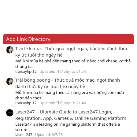
Add Link Directory
Trái lê ki ma - Thức quà ngọt ngào, bùi béo đánh thức
ký ức tuổi thơ ngày hè
Mỗi khi mùa hè ghé đến mang theo cái nắng chói chang, cơ thể
chúng ta...
traicayhp-12
Updated:
Thứ bảy lúc 21:54
Trái bòng boong - Thức quà mộc mạc, ngọt thanh
đánh thức ký ức tuổi thơ ngày hè
Mỗi khi mùa hè mang theo cái nắng oi ả và những cơn mưa
chợt đến chợt...
traicayhp-12
Updated:
Thứ bảy lúc 21:46
Laser247 – Ultimate Guide to Laser247 Login,
Registration, App, Games & Online Gaming Platform
Laser247 is a leading online gaming platform that offers a
secure...
laseer247
Updated:
6/7/26