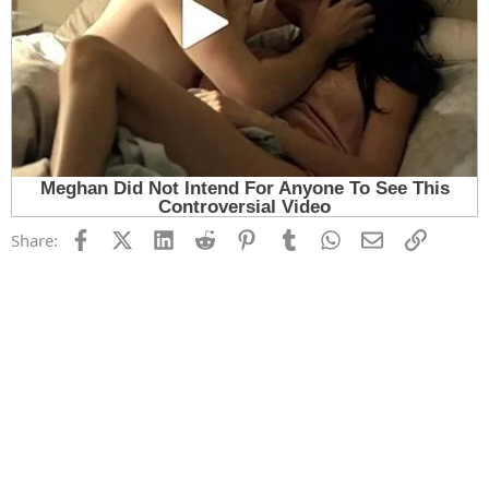
Facebook
X (Twitter)
LinkedIn
Reddit
Pinterest
Tumblr
WhatsApp
Email
Link
Share: