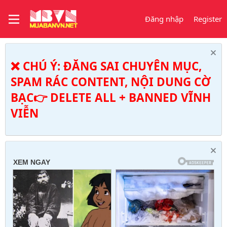
Đăng nhập
Register
❌ CHÚ Ý: ĐĂNG SAI CHUYÊN MỤC,
SPAM RÁC CONTENT, NỘI DUNG CỜ
BẠC👉 DELETE ALL + BANNED VĨNH
VIỄN