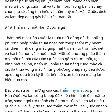
để khắc phục những khuyết điểm mắt, mang đến diện
mạo trẻ trung, cuốn hút và tự tin hơn. Trong bài viết này,
chúng ta sẽ cùng tìm hiểu về thẩm mỹ mắt Hàn Quốc, dịch
vụ làm đẹp đang gây bão trên toàn cầu.
### Thẩm mỹ mắt Hàn Quốc là gì?
Thẩm mỹ mắt Hàn Quốc là thuật ngữ dùng để chỉ những
phương pháp phẫu thuật hoặc can thiệp thẩm mỹ nhằm
cải thiện hình dáng mắt, giúp mắt trở nên to tròn, sắc nét
và hài hòa hơn với khuôn mặt. Một số phương pháp thẩm
mỹ mắt nổi bật của Hàn Quốc bao gồm cắt mí mắt, tạo
hình mắt hai mí, nhấn mí, phẫu thuật nâng cung mày và
cắt da thừa vùng mắt. Những phương pháp này đều được
áp dụng dựa trên kỹ thuật tiên tiến, an toàn và mang lại
hiệu quả cao.
Đặc biệt, sự ảnh hưởng của các
Thẩm mỹ mắt
bộ phim
Hàn Quốc và làn sóng K-pop đã khiến hình ảnh đôi mắt to
tròn, sáng ngời trở thành chuẩn mực của vẻ đẹp tại nhiều
quốc gia. Đó là lý do tại sao thẩm mỹ mắt Hàn Quốc nhanh
chóng trở thành xu hướng trong ngành thẩm mỹ, không