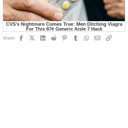
Facebook
X (Twitter)
LinkedIn
Reddit
Pinterest
Tumblr
WhatsApp
Email
Link
Share: