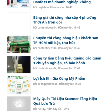
Danfoss mà doanh nghiệp không
bởi
huybilalo
,
Hôm nay lúc 16:47
Bảng giá thi công nhà cấp 4 phường
Thới An trọn gói
bởi
contentideas04
,
Hôm nay lúc 16:45
Chuyên thi công bảng hiệu khách sạn
TP HCM nổi bật, thu hút
bởi
contentideas04
,
Hôm nay lúc 16:42
Công ty làm bảng hiệu quảng cáo quận
1 chuyên nghiệp, có bảo hành
bởi
contentideas04
,
Hôm nay lúc 15:49
Lợi Ích Khi Gia Công Mỹ Phẩm
bởi
caonguyennui86
,
Hôm nay lúc 15:28
Máy Quét Tài Liệu Scanner Tăng Hiệu
Quả Lưu Trữ
bởi
hà tây
,
Hôm nay lúc 12:40