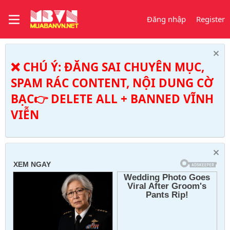
Đăng nhập
Register
❌ CHÚ Ý: ĐĂNG SAI CHUYÊN MỤC,
SPAM RÁC CONTENT, NỘI DUNG CỜ
BẠC👉 DELETE ALL + BANNED VĨNH
VIỄN