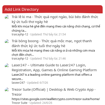
Add Link Directory
Trái lê ki ma - Thức quà ngọt ngào, bùi béo đánh thức
ký ức tuổi thơ ngày hè
Mỗi khi mùa hè ghé đến mang theo cái nắng chói chang, cơ thể
chúng ta...
traicayhp-12
Updated:
Thứ bảy lúc 21:54
Trái bòng boong - Thức quà mộc mạc, ngọt thanh
đánh thức ký ức tuổi thơ ngày hè
Mỗi khi mùa hè mang theo cái nắng oi ả và những cơn mưa
chợt đến chợt...
traicayhp-12
Updated:
Thứ bảy lúc 21:46
Laser247 – Ultimate Guide to Laser247 Login,
Registration, App, Games & Online Gaming Platform
Laser247 is a leading online gaming platform that offers a
secure...
laseer247
Updated:
6/7/26
Trezor Suite (Official) | Desktop & Web Crypto App -
Trezor
https://sites.google.com/wallletcrypto.com/trezor-suite/home/
Trezor Suite
Updated:
24/6/26