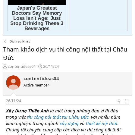
Dịch vụ khác
Tham khảo dịch vụ thi công nội thất tại Châu
Đức
T
N
contentideas04
26/11/24
h
g
r
à
contentideas04
e
y
Active member
a
g
d
ử
s
i
26/11/24
#1
t
a
Xây Dựng Thiên Anh
là một trong những đơn vị đi đầu
r
trong việc
thi công nội thất tại Châu Đức
, với nhiều năm
t
kinh nghiệm trong ngành
xây dựng
và
thiết kế nội thất
.
e
Chúng tôi chuyên cung cấp các dịch vụ thi công nội thất
r