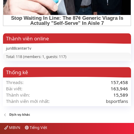
Thành viên online
jun88center1v
Total: 118 (members: 1, guests: 117)
Thống kê
Threads
157,458
Bài viết
163,946
Thành viên
15,589
Thành viên mới nhất
bsportfans
Dịch vụ khác
MBVN
Tiếng Việt