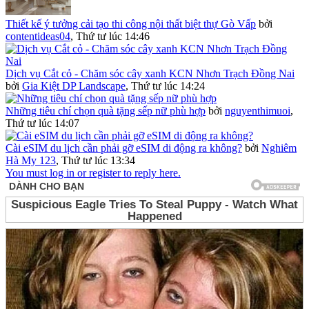
Thiết kế ý tưởng cải tạo thi công nội thất biệt thự Gò Vấp
bởi
contentideas04
,
Thứ tư lúc 14:46
Dịch vụ Cắt cỏ - Chăm sóc cây xanh KCN Nhơn Trạch Đồng Nai
bởi
Gia Kiệt DP Landscape
,
Thứ tư lúc 14:24
Những tiêu chí chọn quà tặng sếp nữ phù hợp
bởi
nguyenthimuoi
,
Thứ tư lúc 14:07
Cài eSIM du lịch cần phải gỡ eSIM di động ra không?
bởi
Nghiêm
Hà My 123
,
Thứ tư lúc 13:34
You must log in or register to reply here.