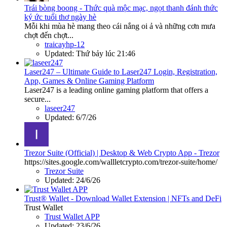
Trái bòng boong - Thức quà mộc mạc, ngọt thanh đánh thức
ký ức tuổi thơ ngày hè
Mỗi khi mùa hè mang theo cái nắng oi ả và những cơn mưa
chợt đến chợt...
traicayhp-12
Updated:
Thứ bảy lúc 21:46
Laser247 – Ultimate Guide to Laser247 Login, Registration,
App, Games & Online Gaming Platform
Laser247 is a leading online gaming platform that offers a
secure...
laseer247
Updated:
6/7/26
Trezor Suite (Official) | Desktop & Web Crypto App - Trezor
https://sites.google.com/wallletcrypto.com/trezor-suite/home/
Trezor Suite
Updated:
24/6/26
Trust® Wallet - Download Wallet Extension | NFTs and DeFi
Trust Wallet
Trust Wallet APP
Updated:
23/6/26