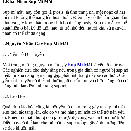
1.Khái Niệm Sụp Mí Mắt
Sụp mí mắt, hay còn gọi là ptosis, là tình trạng khi một hoặc cả hai
mí mắt không thể nâng lên hoàn toàn. Điều này có thể làm giảm tầm
nhìn và gây khó khăn trong sinh hoạt hàng ngày. Sụp mí mắt có thể
xuất hiện ở bất kỳ độ tuổi nào, từ trẻ nhỏ đến người già, và nguyên
nhân có thể rất đa dạng.
2.Nguyên Nhân Gây Sụp Mí Mắt
2.1.Yếu Tố Di Truyền
Một trong những nguyên nhân gây
Sụp Mí Mắt
là yếu tố di truyền.
Các nghiên cứu cho thấy rằng nếu trong gia đình có người bị sụp mí
mắt, thì khả năng bạn cũng gặp phải tình trạng này sẽ cao hơn. Các
yếu tố di truyền có thể ảnh hưởng đến cấu trúc và chức năng của cơ
nâng mí, dẫn đến tình trạng sụp mí.
2.2.Lão Hóa
Quá trình lão hóa cũng là một yếu tố quan trọng gây ra sụp mí mắt.
Khi tuổi tác tăng lên, các cơ và mô nâng mí mắt có thể trở nên yếu
đi, khiến mí mắt không còn giữ được độ căng và đàn hồi như trước.
Điều này có thể làm cho mí mắt bị sụp xuống, gây ảnh hưởng đến
vẻ đẹp khuôn mặt.