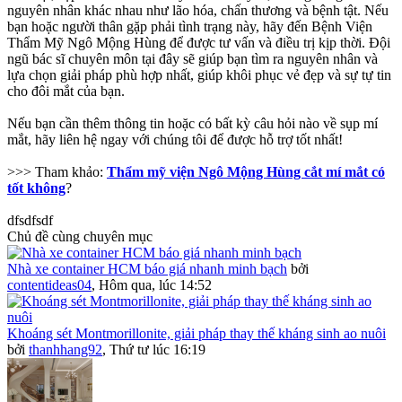
nguyên nhân khác nhau như lão hóa, chấn thương và bệnh tật. Nếu
bạn hoặc người thân gặp phải tình trạng này, hãy đến Bệnh Viện
Thẩm Mỹ Ngô Mộng Hùng để được tư vấn và điều trị kịp thời. Đội
ngũ bác sĩ chuyên môn tại đây sẽ giúp bạn tìm ra nguyên nhân và
lựa chọn giải pháp phù hợp nhất, giúp khôi phục vẻ đẹp và sự tự tin
cho đôi mắt của bạn.
Nếu bạn cần thêm thông tin hoặc có bất kỳ câu hỏi nào về sụp mí
mắt, hãy liên hệ ngay với chúng tôi để được hỗ trợ tốt nhất!
>>> Tham khảo:
Thẩm mỹ viện Ngô Mộng Hùng cắt mí mắt có
tốt không
?
dfsdfsdf
Chủ đề cùng chuyên mục
Nhà xe container HCM báo giá nhanh minh bạch
bởi
contentideas04
,
Hôm qua, lúc 14:52
Khoáng sét Montmorillonite, giải pháp thay thế kháng sinh ao nuôi
bởi
thanhhang92
,
Thứ tư lúc 16:19