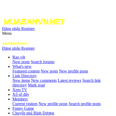
Đăng nhập
Register
Menu
Đăng nhập
Register
Rao vặt
New posts
Search forums
What's new
Featured content
New posts
New profile posts
Link Directory
New items
New comments
Latest reviews
Search link
directory
Mark read
Xem TV
Xổ số đây
Members
Current visitors
New profile posts
Search profile posts
Funny Game
Chuyển nhà Bình Dương