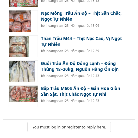
bởi
hoangnhan123
,
Hôm qua, lúc 13:18
Nạc Mông Trâu Ấn Độ – Thịt Săn Chắc,
Ngọt Tự Nhiên
bởi
hoangnhan123
,
Hôm qua, lúc 13:09
Thăn Trâu M44 – Thịt Nạc Cao, Vị Ngọt
Tự Nhiên
bởi
hoangnhan123
,
Hôm qua, lúc 12:59
Đuôi Trâu Ấn Độ Đông Lạnh – Đóng
Thùng 18–20kg, Nguồn Hàng Ổn Địn
bởi
hoangnhan123
,
Hôm qua, lúc 12:43
Bắp Trâu M60S Ấn Độ – Gân Hoa Giòn
Sần Sật, Thịt Chắc Ngọt Tự Nhi
bởi
hoangnhan123
,
Hôm qua, lúc 12:23
You must log in or register to reply here.