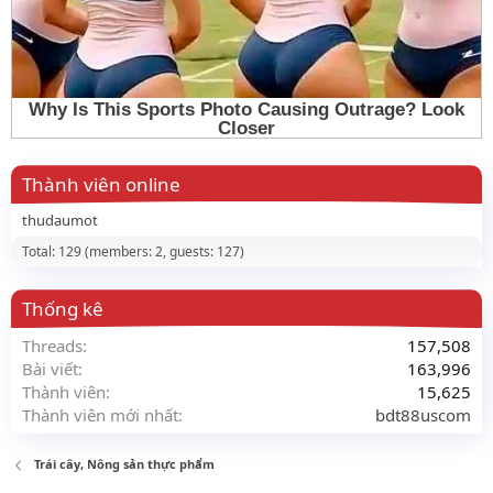
Thành viên online
thudaumot
Total: 129 (members: 2, guests: 127)
Thống kê
Threads
157,508
Bài viết
163,996
Thành viên
15,625
Thành viên mới nhất
bdt88uscom
Trái cây, Nông sản thực phẩm