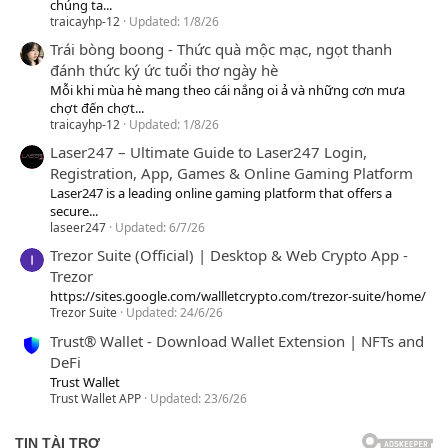
chúng ta...
traicayhp-12
Updated:
1/8/26
Trái bòng boong - Thức quà mộc mạc, ngọt thanh
đánh thức ký ức tuổi thơ ngày hè
Mỗi khi mùa hè mang theo cái nắng oi ả và những cơn mưa
chợt đến chợt...
traicayhp-12
Updated:
1/8/26
Laser247 – Ultimate Guide to Laser247 Login,
Registration, App, Games & Online Gaming Platform
Laser247 is a leading online gaming platform that offers a
secure...
laseer247
Updated:
6/7/26
Trezor Suite (Official) | Desktop & Web Crypto App -
Trezor
https://sites.google.com/wallletcrypto.com/trezor-suite/home/
Trezor Suite
Updated:
24/6/26
Trust® Wallet - Download Wallet Extension | NFTs and
DeFi
Trust Wallet
Trust Wallet APP
Updated:
23/6/26