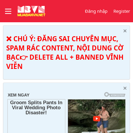
Đăng nhập
Register
❌ CHÚ Ý: ĐĂNG SAI CHUYÊN MỤC,
SPAM RÁC CONTENT, NỘI DUNG CỜ
BẠC👉 DELETE ALL + BANNED VĨNH
VIỄN