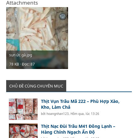
Attachments
sụn ức gà.jpg
78 KB · Đọc: 87
CHỦ ĐỀ CÙNG CHUYÊN MỤC
Thịt Vụn Trâu Mã 222 – Phù Hợp Xào,
Kho, Làm Chả
bởi
hoangnhan123
,
Hôm qua, lúc 13:26
Thịt Nạc Đùi Trâu M41 Đông Lạnh –
Hàng Chính Ngạch Ấn Độ