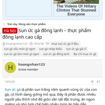
Trái cây, Nông sản thực phẩm
Sụn ức gà đông lạnh – thực phẩm
Hà Nội
đông lạnh cao cấp
T
N
T
hoangnhan123
19/5/26
mua sụn ức gà ở đâu
h
g
a
sụn gà nấu món gì ngon
sụn gà nhập khẩu
sụn ức gà giá sỉ
r
à
g
sụn ức gà làm món gì ngon
sụn ức gà đông lạnh
địa chỉ mua ức gà
e
y
s
a
g
hoangnhan123
d
ử
H
s
i
Active member
t
a
r
19/5/26
#1
t
Sụn ức gà
là phần sụn trắng nằm quanh vùng ức của con
e
gà, có hình dạng giống mỏ quạ. Đây là phần được nhiều
r
người yêu thích nhờ độ giòn sần sật đặc trưng, ăn ngon
miệng và phù hợp chế biến nhiều món ăn hấp dẫn.