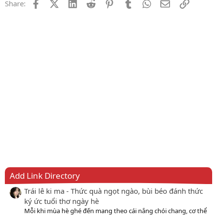
Facebook
X (Twitter)
LinkedIn
Reddit
Pinterest
Tumblr
WhatsApp
Email
Link
Share:
Add Link Directory
Trái lê ki ma - Thức quà ngọt ngào, bùi béo đánh thức
ký ức tuổi thơ ngày hè
Mỗi khi mùa hè ghé đến mang theo cái nắng chói chang, cơ thể