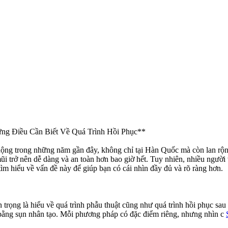
g Điều Cần Biết Về Quá Trình Hồi Phục**
g trong những năm gần đây, không chỉ tại Hàn Quốc mà còn lan rộng r
 trở nên dễ dàng và an toàn hơn bao giờ hết. Tuy nhiên, nhiều người vẫ
 hiểu về vấn đề này để giúp bạn có cái nhìn đầy đủ và rõ ràng hơn.
n trọng là hiểu về quá trình phẫu thuật cũng như quá trình hồi phục s
bằng sụn nhân tạo. Mỗi phương pháp có đặc điểm riêng, nhưng nhìn c