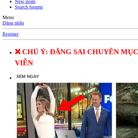
New posts
Search forums
Menu
Đăng nhập
Register
❌ CHÚ Ý: ĐĂNG SAI CHUYÊN MỤC
VIỄN