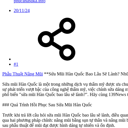
phucanasuka.info
20/11/24
#1
Phẫu Thuật Nâng Mũi
**Sửa Mũi Hàn Quốc Bao Lâu Sẽ Lành? Nhữn
Sửa mũi Hàn Quốc là một trong những dịch vụ thẩm mỹ được ưa chuộn
sự phát triển vượt bậc của công nghệ thẩm mỹ, việc chỉnh sửa dáng mũi
phổ biến "sửa mũi Hàn Quốc bao lâu sẽ lành?". Hãy cùng 139News tìm
### Quá Trình Hồi Phục Sau Sửa Mũi Hàn Quốc
Trước khi trả lời câu hỏi sửa mũi Hàn Quốc bao lâu sẽ lành, điều qua
qua hai phương pháp chính: nâng mũi bằng sụn tự thân và nâng mũi 
sau phẫu thuật để mũi đạt được hình dáng tự nhiên và ổn định.