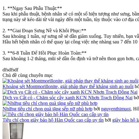
1. **Ngay Sau Phẫu Thuật:**
Sau khi phẫu thuật, bệnh nhân sẽ có một số hiện tượng như sưng, bầm
trạng này sẽ kéo dài từ vài ngày đến một tuần, tùy thuộc vào cơ địa c
2. **Giai Đoạn Sưng Nề và Khôi Phục:**
Sau khoảng 1 tuần, sự sưng nề sẽ dần giảm xuống. Tuy nhiên, bạn vẫn
Hầu hết bệnh nhân có thể quay lại công việc nhẹ nhàng sau 7 đến 10
3. **6-8 Tuần Để Hồi Phục Hoàn Toàn:**
Sau khoảng 1-2 tháng, mũi sẽ dần ổn định và trở nên thon gọn hơn, cá
dfsdfsdf
Chủ đề cùng chuyên mục
Khoáng sét Montmorillonite, giải pháp thay thế kháng sinh ao nuôi
b
Dịch vụ Cắt cỏ - Chăm sóc cây xanh KCN Nhơn Trạch Đồng Nai
bở
Những tiêu chí chọn quà tặng sếp nữ phù hợp
bởi
nguyenthimuoi
,
Hô
Tiêu chí chọn giày bảo hộ Hàn Quốc cao cấp uy tín
bởi
giày bảo hộ 