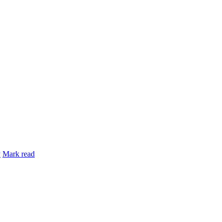
y
Mark read