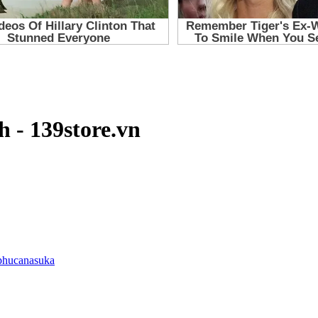
h - 139store.vn
phucanasuka