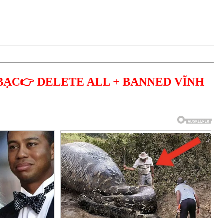
BẠC👉 DELETE ALL + BANNED VĨNH