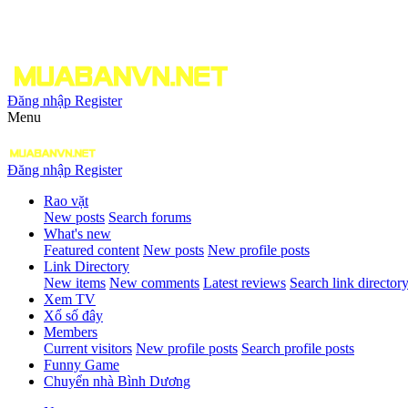
Đăng nhập
Register
Menu
Đăng nhập
Register
Rao vặt
New posts
Search forums
What's new
Featured content
New posts
New profile posts
Link Directory
New items
New comments
Latest reviews
Search link director
Xem TV
Xổ số đây
Members
Current visitors
New profile posts
Search profile posts
Funny Game
Chuyển nhà Bình Dương