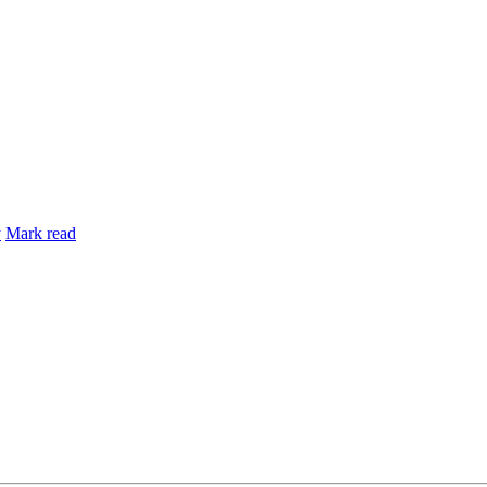
y
Mark read