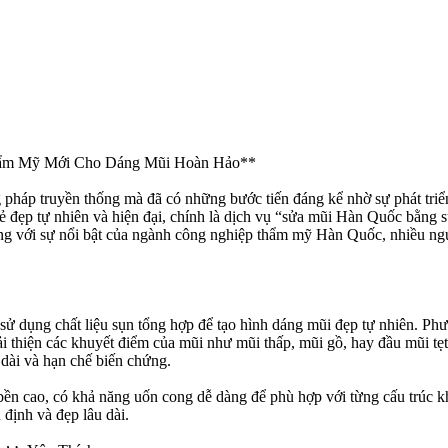
ẩm Mỹ Mới Cho Dáng Mũi Hoàn Hảo**
 pháp truyền thống mà đã có những bước tiến đáng kể nhờ sự phát triể
h vẻ đẹp tự nhiên và hiện đại, chính là dịch vụ “sửa mũi Hàn Quốc bằn
Cùng với sự nổi bật của ngành công nghiệp thẩm mỹ Hàn Quốc, nhiều ng
 dụng chất liệu sụn tổng hợp để tạo hình dáng mũi đẹp tự nhiên. Phư
cải thiện các khuyết điểm của mũi như mũi thấp, mũi gồ, hay đầu mũi 
u dài và hạn chế biến chứng.
n cao, có khả năng uốn cong dễ dàng để phù hợp với từng cấu trúc k
 định và đẹp lâu dài.