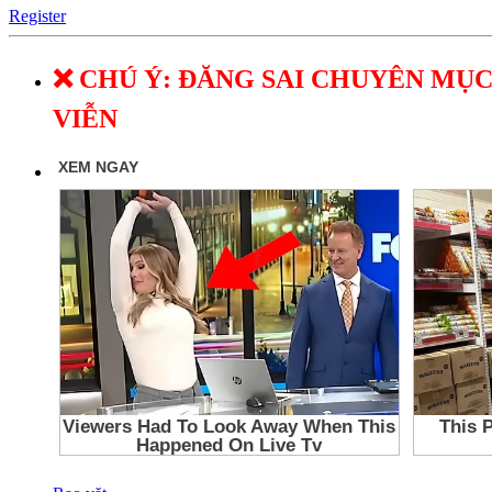
Register
❌ CHÚ Ý: ĐĂNG SAI CHUYÊN MỤC
VIỄN