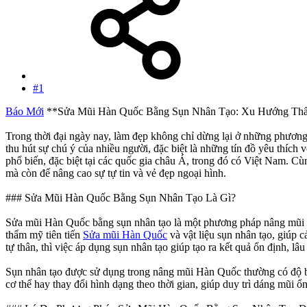
#1
Báo Mới
**Sửa Mũi Hàn Quốc Bằng Sụn Nhân Tạo: Xu Hướng Th
Trong thời đại ngày nay, làm đẹp không chỉ dừng lại ở những phương
thu hút sự chú ý của nhiều người, đặc biệt là những tín đồ yêu thíc
phổ biến, đặc biệt tại các quốc gia châu Á, trong đó có Việt Nam. 
mà còn để nâng cao sự tự tin và vẻ đẹp ngoại hình.
### Sửa Mũi Hàn Quốc Bằng Sụn Nhân Tạo Là Gì?
Sửa mũi Hàn Quốc bằng sụn nhân tạo là một phương pháp nâng mũi sử
thẩm mỹ tiên tiến
Sửa mũi Hàn Quốc
và vật liệu sụn nhân tạo, giúp 
tự thân, thì việc áp dụng sụn nhân tạo giúp tạo ra kết quả ổn định, lâ
Sụn nhân tạo được sử dụng trong nâng mũi Hàn Quốc thường có độ bề
cơ thể hay thay đổi hình dạng theo thời gian, giúp duy trì dáng mũi ổn