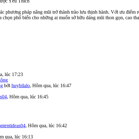
ược Yêu Thích
phương pháp nâng mũi trở thành trào lưu thịnh hành. Với ưu điểm rõ r
ựa chọn phổ biến cho những ai muốn sở hữu dáng mũi thon gọn, cao tha
, lúc 17:23
ng
bởi
huybilalo
,
Hôm qua, lúc 16:47
as04
,
Hôm qua, lúc 16:45
ontentideas04
,
Hôm qua, lúc 16:42
m qua, lúc 16:13