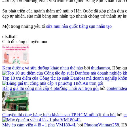
### Lý Do Phương Pháp Sửa Mũi Hàn Quốc Bằng Sụn Nhân Tạo Đ
Sự phát triển của ngành thẩm mỹ mũi ở Hàn Quốc đã góp phần đưa các 
đẹp tự nhiên, sửa mũi bằng sụn nhân tạo nhanh chóng trở thành sự l
Một trong những yếu tố
sửa mũi hàn quốc bằng sụn nhân tạo
dfsdfsdf
Chủ đề cùng chuyên mục
Kem dưỡng và sữa dưỡng khác nhau thế nào
bởi
thudaumot
,
Hôm qua
Top 10 ưu điểm của Công tắc áp suất Danfoss mà doanh nghiệp khô
Bảng giá thi công nhà cấp 4 phường Thới An trọn gói
bởi
contentide
Chuyên thi công bảng hiệu khách sạn TP HCM nổi bật, thu hút
bởi
c
Máy ép cám viên 4 lô - 1 pha VM180-4L
bởi
PhuongVinmax258
,
Hô