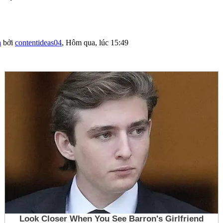
h
bởi
contentideas04
,
Hôm qua, lúc 15:49