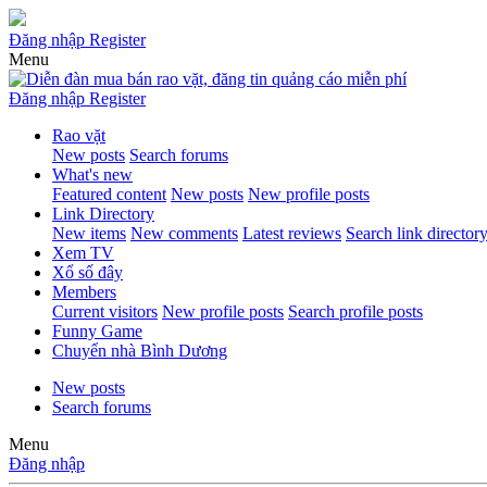
Đăng nhập
Register
Menu
Đăng nhập
Register
Rao vặt
New posts
Search forums
What's new
Featured content
New posts
New profile posts
Link Directory
New items
New comments
Latest reviews
Search link director
Xem TV
Xổ số đây
Members
Current visitors
New profile posts
Search profile posts
Funny Game
Chuyển nhà Bình Dương
New posts
Search forums
Menu
Đăng nhập