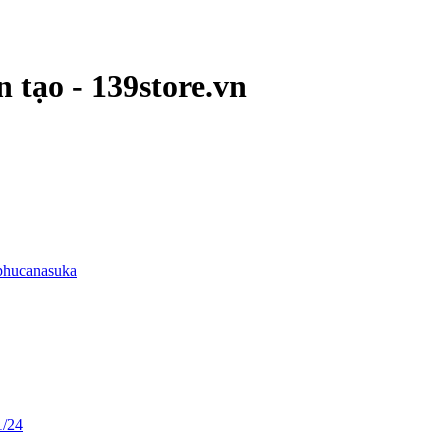
 tạo - 139store.vn
phucanasuka
1/24