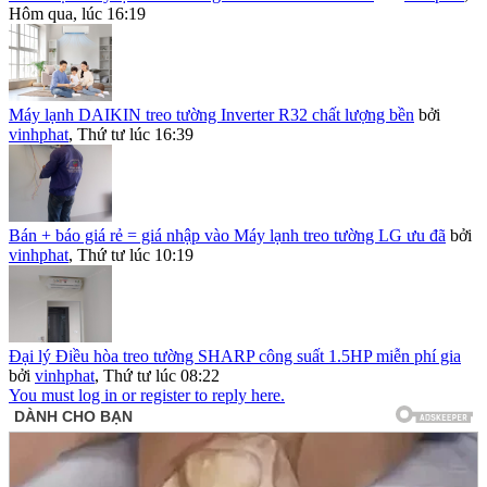
Hôm qua, lúc 16:19
Máy lạnh DAIKIN treo tường Inverter R32 chất lượng bền
bởi
vinhphat
,
Thứ tư lúc 16:39
Bán + báo giá rẻ = giá nhập vào Máy lạnh treo tường LG ưu đã
bởi
vinhphat
,
Thứ tư lúc 10:19
Đại lý Điều hòa treo tường SHARP công suất 1.5HP miễn phí gia
bởi
vinhphat
,
Thứ tư lúc 08:22
You must log in or register to reply here.