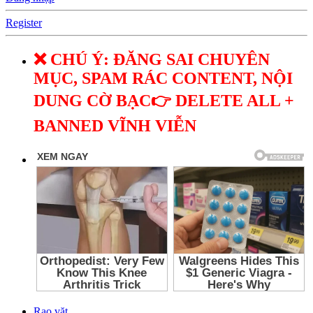
Register
❌ CHÚ Ý: ĐĂNG SAI CHUYÊN
MỤC, SPAM RÁC CONTENT, NỘI
DUNG CỜ BẠC👉 DELETE ALL +
BANNED VĨNH VIỄN
Rao vặt