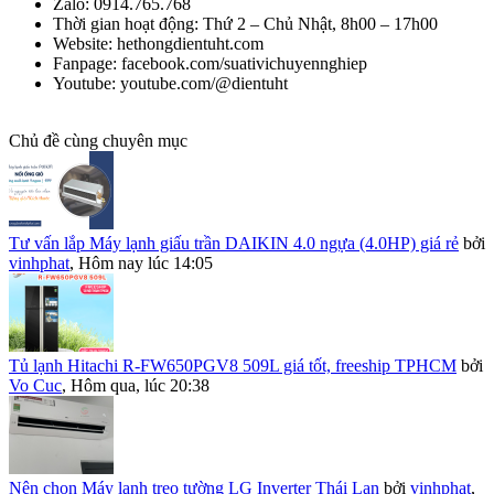
Zalo: 0914.765.768
Thời gian hoạt động: Thứ 2 – Chủ Nhật, 8h00 – 17h00
Website: hethongdientuht.com
Fanpage: facebook.com/suativichuyennghiep
Youtube: youtube.com/@dientuht
Chủ đề cùng chuyên mục
Tư vấn lắp Máy lạnh giấu trần DAIKIN 4.0 ngựa (4.0HP) giá rẻ
bởi
vinhphat
,
Hôm nay lúc 14:05
Tủ lạnh Hitachi R-FW650PGV8 509L giá tốt, freeship TPHCM
bởi
Vo Cuc
,
Hôm qua, lúc 20:38
Nên chọn Máy lạnh treo tường LG Inverter Thái Lan
bởi
vinhphat
,