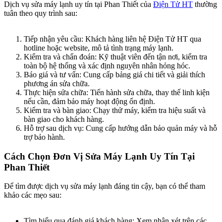
Dịch vụ sửa máy lạnh uy tín tại Phan Thiết của
Điện Tử HT
thường
tuân theo quy trình sau:
Tiếp nhận yêu cầu: Khách hàng liên hệ Điện Tử HT qua
hotline hoặc website, mô tả tình trạng máy lạnh.
Kiểm tra và chẩn đoán: Kỹ thuật viên đến tận nơi, kiểm tra
toàn bộ hệ thống và xác định nguyên nhân hỏng hóc.
Báo giá và tư vấn: Cung cấp bảng giá chi tiết và giải thích
phương án sửa chữa.
Thực hiện sửa chữa: Tiến hành sửa chữa, thay thế linh kiện
nếu cần, đảm bảo máy hoạt động ổn định.
Kiểm tra và bàn giao: Chạy thử máy, kiểm tra hiệu suất và
bàn giao cho khách hàng.
Hỗ trợ sau dịch vụ: Cung cấp hướng dẫn bảo quản máy và hỗ
trợ bảo hành.
Cách Chọn Đơn Vị Sửa Máy Lạnh Uy Tín Tại
Phan Thiết​
Để tìm được dịch vụ sửa máy lạnh đáng tin cậy, bạn có thể tham
khảo các mẹo sau:
Tìm hiểu qua đánh giá khách hàng: Xem nhận xét trên các