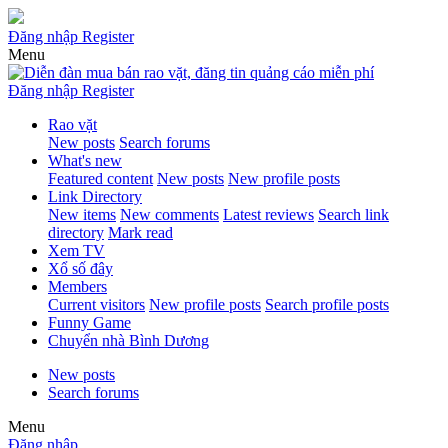
Đăng nhập
Register
Menu
Đăng nhập
Register
Rao vặt
New posts
Search forums
What's new
Featured content
New posts
New profile posts
Link Directory
New items
New comments
Latest reviews
Search link
directory
Mark read
Xem TV
Xổ số đây
Members
Current visitors
New profile posts
Search profile posts
Funny Game
Chuyển nhà Bình Dương
New posts
Search forums
Menu
Đăng nhập