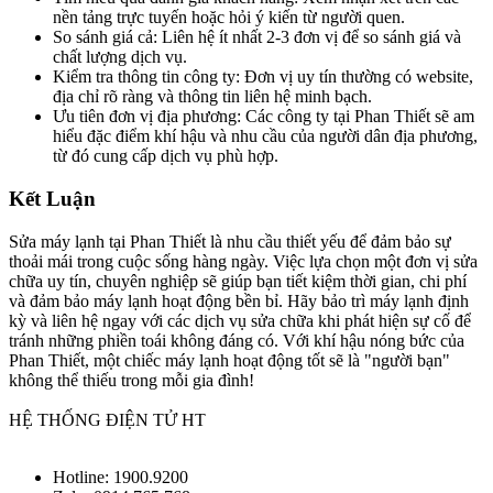
nền tảng trực tuyến hoặc hỏi ý kiến từ người quen.
So sánh giá cả: Liên hệ ít nhất 2-3 đơn vị để so sánh giá và
chất lượng dịch vụ.
Kiểm tra thông tin công ty: Đơn vị uy tín thường có website,
địa chỉ rõ ràng và thông tin liên hệ minh bạch.
Ưu tiên đơn vị địa phương: Các công ty tại Phan Thiết sẽ am
hiểu đặc điểm khí hậu và nhu cầu của người dân địa phương,
từ đó cung cấp dịch vụ phù hợp.
Kết Luận​
Sửa máy lạnh tại Phan Thiết là nhu cầu thiết yếu để đảm bảo sự
thoải mái trong cuộc sống hàng ngày. Việc lựa chọn một đơn vị sửa
chữa uy tín, chuyên nghiệp sẽ giúp bạn tiết kiệm thời gian, chi phí
và đảm bảo máy lạnh hoạt động bền bỉ. Hãy bảo trì máy lạnh định
kỳ và liên hệ ngay với các dịch vụ sửa chữa khi phát hiện sự cố để
tránh những phiền toái không đáng có. Với khí hậu nóng bức của
Phan Thiết, một chiếc máy lạnh hoạt động tốt sẽ là "người bạn"
không thể thiếu trong mỗi gia đình!
HỆ THỐNG ĐIỆN TỬ HT
Hotline: 1900.9200