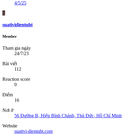
4/5/25
S
suatividientuht
Member
Tham gia ngày
24/7/23
Bài viết
112
Reaction score
0
Điểm
16
Nơi ở
56 Đường B, Hiệp Bình Chánh, Thủ Đức, Hồ Chí Minh
Website
suativi-dientuht.com