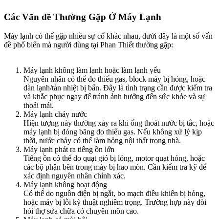
Các Vấn đề Thường Gặp Ở Máy Lạnh​
Máy lạnh có thể gặp nhiều sự cố khác nhau, dưới đây là một số vấn
đề phổ biến mà người dùng tại Phan Thiết thường gặp:
Máy lạnh không làm lạnh hoặc làm lạnh yếu
Nguyên nhân có thể do thiếu gas, block máy bị hỏng, hoặc
dàn lạnh/tản nhiệt bị bẩn. Đây là tình trạng cần được kiểm tra
và khắc phục ngay để tránh ảnh hưởng đến sức khỏe và sự
thoải mái.
Máy lạnh chảy nước
Hiện tượng này thường xảy ra khi ống thoát nước bị tắc, hoặc
máy lạnh bị đóng băng do thiếu gas. Nếu không xử lý kịp
thời, nước chảy có thể làm hỏng nội thất trong nhà.
Máy lạnh phát ra tiếng ồn lớn
Tiếng ồn có thể do quạt gió bị lỏng, motor quạt hỏng, hoặc
các bộ phận bên trong máy bị hao mòn. Cần kiểm tra kỹ để
xác định nguyên nhân chính xác.
Máy lạnh không hoạt động
Có thể do nguồn điện bị ngắt, bo mạch điều khiển bị hỏng,
hoặc máy bị lỗi kỹ thuật nghiêm trọng. Trường hợp này đòi
hỏi thợ sửa chữa có chuyên môn cao.