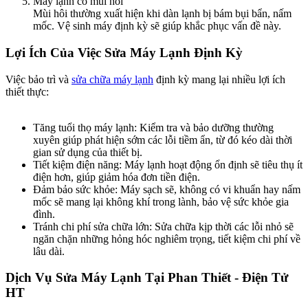
Máy lạnh có mùi hôi
Mùi hôi thường xuất hiện khi dàn lạnh bị bám bụi bẩn, nấm
mốc. Vệ sinh máy định kỳ sẽ giúp khắc phục vấn đề này.
Lợi Ích Của Việc Sửa Máy Lạnh Định Kỳ​
Việc bảo trì và
sửa chữa máy lạnh
định kỳ mang lại nhiều lợi ích
thiết thực:
Tăng tuổi thọ máy lạnh: Kiểm tra và bảo dưỡng thường
xuyên giúp phát hiện sớm các lỗi tiềm ẩn, từ đó kéo dài thời
gian sử dụng của thiết bị.
Tiết kiệm điện năng: Máy lạnh hoạt động ổn định sẽ tiêu thụ ít
điện hơn, giúp giảm hóa đơn tiền điện.
Đảm bảo sức khỏe: Máy sạch sẽ, không có vi khuẩn hay nấm
mốc sẽ mang lại không khí trong lành, bảo vệ sức khỏe gia
đình.
Tránh chi phí sửa chữa lớn: Sửa chữa kịp thời các lỗi nhỏ sẽ
ngăn chặn những hỏng hóc nghiêm trọng, tiết kiệm chi phí về
lâu dài.
Dịch Vụ Sửa Máy Lạnh Tại Phan Thiết - Điện Tử
HT​