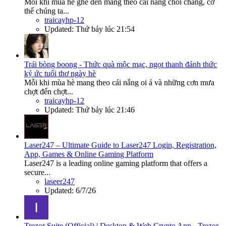
Mỗi khi mùa hè ghé đến mang theo cái nắng chói chang, cơ
thể chúng ta...
traicayhp-12
Updated:
Thứ bảy lúc 21:54
Trái bòng boong - Thức quà mộc mạc, ngọt thanh đánh thức
ký ức tuổi thơ ngày hè
Mỗi khi mùa hè mang theo cái nắng oi ả và những cơn mưa
chợt đến chợt...
traicayhp-12
Updated:
Thứ bảy lúc 21:46
Laser247 – Ultimate Guide to Laser247 Login, Registration,
App, Games & Online Gaming Platform
Laser247 is a leading online gaming platform that offers a
secure...
laseer247
Updated:
6/7/26
Trezor Suite (Official) | Desktop & Web Crypto App - Trezor