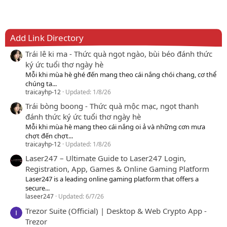
Add Link Directory
Trái lê ki ma - Thức quà ngọt ngào, bùi béo đánh thức
ký ức tuổi thơ ngày hè
Mỗi khi mùa hè ghé đến mang theo cái nắng chói chang, cơ thể
chúng ta...
traicayhp-12
Updated:
1/8/26
Trái bòng boong - Thức quà mộc mạc, ngọt thanh
đánh thức ký ức tuổi thơ ngày hè
Mỗi khi mùa hè mang theo cái nắng oi ả và những cơn mưa
chợt đến chợt...
traicayhp-12
Updated:
1/8/26
Laser247 – Ultimate Guide to Laser247 Login,
Registration, App, Games & Online Gaming Platform
Laser247 is a leading online gaming platform that offers a
secure...
laseer247
Updated:
6/7/26
Trezor Suite (Official) | Desktop & Web Crypto App -
Trezor