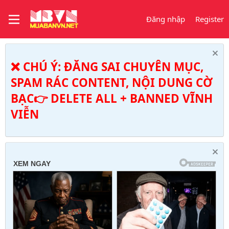
Đăng nhập
Register
❌ CHÚ Ý: ĐĂNG SAI CHUYÊN MỤC,
SPAM RÁC CONTENT, NỘI DUNG CỜ
BẠC👉 DELETE ALL + BANNED VĨNH
VIỄN