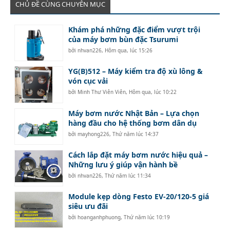
CHỦ ĐỀ CÙNG CHUYÊN MỤC
Khám phá những đặc điểm vượt trội
của máy bơm bùn đặc Tsurumi
bởi
nhvan226
,
Hôm qua, lúc 15:26
YG(B)512 – Máy kiểm tra độ xù lông &
vón cục vải
bởi
Minh Thư Viên Viên
,
Hôm qua, lúc 10:22
Máy bơm nước Nhật Bản – Lựa chọn
hàng đầu cho hệ thống bơm dân dụ
bởi
mayhong226
,
Thứ năm lúc 14:37
Cách lắp đặt máy bơm nước hiệu quả –
Những lưu ý giúp vận hành bề
bởi
nhvan226
,
Thứ năm lúc 11:34
Module kẹp dòng Festo EV-20/120-5 giá
siêu ưu đãi
bởi
hoanganhphuong
,
Thứ năm lúc 10:19