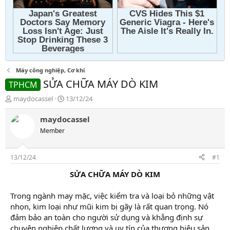
Máy công nghiệp, Cơ khí
SỬA CHỮA MÁY DÒ KIM
TPHCM
T
N
maydocassel
13/12/24
h
g
r
à
maydocassel
e
y
Member
a
g
d
ử
s
i
13/12/24
#1
t
a
SỬA CHỮA MÁY DÒ KIM
r
t
Trong ngành may mặc, việc kiểm tra và loại bỏ những vật
e
nhọn, kim loại như mũi kim bị gãy là rất quan trọng. Nó
r
đảm bảo an toàn cho người sử dụng và khẳng định sự
chuyên nghiệp chất lượng và uy tín của thương hiệu sản