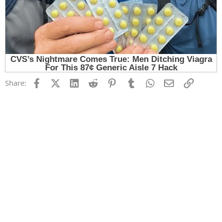
Facebook
X (Twitter)
LinkedIn
Reddit
Pinterest
Tumblr
WhatsApp
Email
Link
Share: