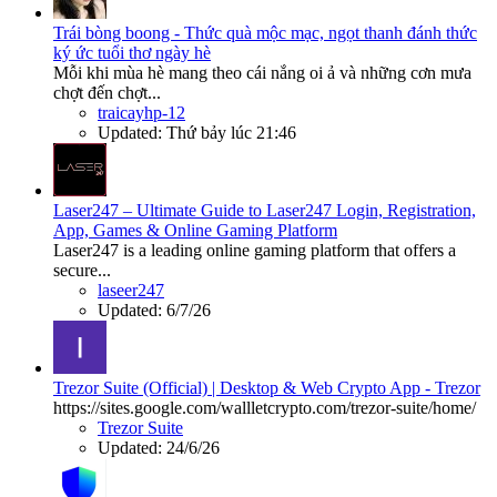
Trái bòng boong - Thức quà mộc mạc, ngọt thanh đánh thức
ký ức tuổi thơ ngày hè
Mỗi khi mùa hè mang theo cái nắng oi ả và những cơn mưa
chợt đến chợt...
traicayhp-12
Updated:
Thứ bảy lúc 21:46
Laser247 – Ultimate Guide to Laser247 Login, Registration,
App, Games & Online Gaming Platform
Laser247 is a leading online gaming platform that offers a
secure...
laseer247
Updated:
6/7/26
Trezor Suite (Official) | Desktop & Web Crypto App - Trezor
https://sites.google.com/wallletcrypto.com/trezor-suite/home/
Trezor Suite
Updated:
24/6/26