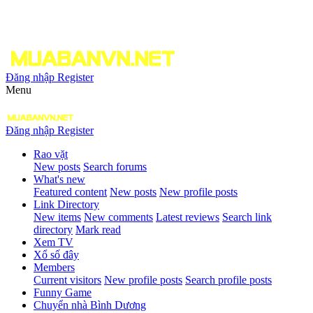
Đăng nhập
Register
Menu
Đăng nhập
Register
Rao vặt
New posts
Search forums
What's new
Featured content
New posts
New profile posts
Link Directory
New items
New comments
Latest reviews
Search link
directory
Mark read
Xem TV
Xổ số đây
Members
Current visitors
New profile posts
Search profile posts
Funny Game
Chuyển nhà Bình Dương