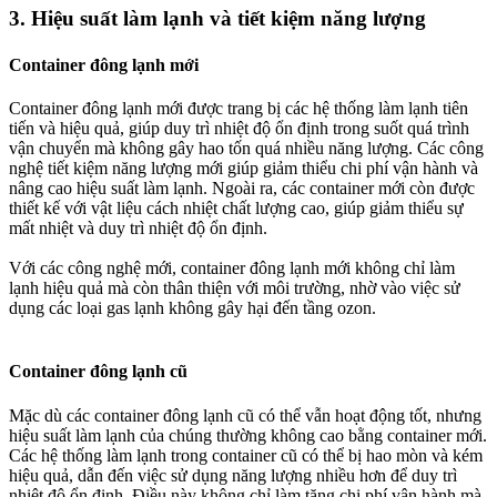
3.
Hiệu suất làm lạnh và tiết kiệm năng lượng
Container đông lạnh mới
Container đông lạnh mới được trang bị các hệ thống làm lạnh tiên
tiến và hiệu quả, giúp duy trì nhiệt độ ổn định trong suốt quá trình
vận chuyển mà không gây hao tốn quá nhiều năng lượng. Các công
nghệ tiết kiệm năng lượng mới giúp giảm thiểu chi phí vận hành và
nâng cao hiệu suất làm lạnh. Ngoài ra, các container mới còn được
thiết kế với vật liệu cách nhiệt chất lượng cao, giúp giảm thiểu sự
mất nhiệt và duy trì nhiệt độ ổn định.
Với các công nghệ mới, container đông lạnh mới không chỉ làm
lạnh hiệu quả mà còn thân thiện với môi trường, nhờ vào việc sử
dụng các loại gas lạnh không gây hại đến tầng ozon.
Container đông lạnh cũ
Mặc dù các container đông lạnh cũ có thể vẫn hoạt động tốt, nhưng
hiệu suất làm lạnh của chúng thường không cao bằng container mới.
Các hệ thống làm lạnh trong container cũ có thể bị hao mòn và kém
hiệu quả, dẫn đến việc sử dụng năng lượng nhiều hơn để duy trì
nhiệt độ ổn định. Điều này không chỉ làm tăng chi phí vận hành mà