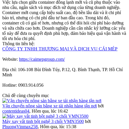
Việc lựa chọn giữa container đông lạnh mới và cũ phụ thuộc vào
nhu cầu, ngân sách và mục đích sử dụng của từng doanh nghiệp.
Container mới cung cấp hiệu suất cao, độ bền lâu dài và ít chi phí
bảo trì, nhưng có chi phí đầu tư ban đầu cao. Trong khi đó,
container cũ có giá rẻ hơn, nhưng có thể đòi hỏi chi phí bảo dưỡng
và sửa chữa cao hơn. Doanh nghiệp cần cân nhắc kỹ lưỡng các yếu
tố này để đưa ra quyết định phù hợp, đảm bảo hiệu quả vận hành và
tối ưu hóa chi phí.
Thông tin liên hệ:
CÔNG TY TNHH THƯƠNG MẠI VÀ DỊCH VỤ CÁI MÉP
Website:
https://caimepgroup.com/
Địa chỉ: 106-108 Bùi Đình Túy, P.12, Q. Bình Thạnh, TP. Hồ Chí
Minh
Hotline: 0903.914.056
Chủ đề cùng chuyên mục
Vận chuyển nông sản bằng xe tải nhận hàng tận nơi
bởi
contentideas04
,
Hôm qua, lúc 16:42
Máy xay vắt tinh bột nghệ 3 chổi VMN3500
bởi
PhuongVinmax258
,
Hôm qua, lúc 15:38