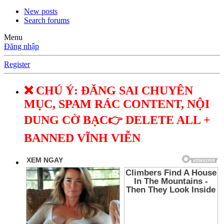
New posts
Search forums
Menu
Đăng nhập
Register
❌ CHÚ Ý: ĐĂNG SAI CHUYÊN
MỤC, SPAM RÁC CONTENT, NỘI
DUNG CỜ BẠC👉 DELETE ALL +
BANNED VĨNH VIỄN