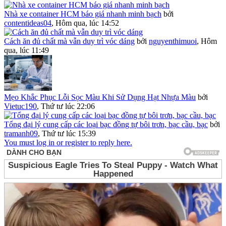
Nhà xe container HCM báo giá nhanh minh bạch
bởi
contentideas04
,
Hôm qua, lúc 14:52
Cách ăn đủ chất mà vẫn duy trì vóc dáng
bởi
nguyenthimuoi
,
Hôm
qua, lúc 11:49
Mẹo Khắc Phục Lỗi Sọc Màu Khi Sử Dụng Hạt Nhựa Màu
bởi
Vietuc190
,
Thứ tư lúc 22:06
Tổng đại lý cung cấp các loại bạc đồng tự bôi trơn, bạc cầu, bạc
bởi
tramanh09
,
Thứ tư lúc 15:39
You must log in or register to reply here.