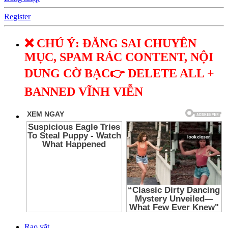
Register
❌ CHÚ Ý: ĐĂNG SAI CHUYÊN
MỤC, SPAM RÁC CONTENT, NỘI
DUNG CỜ BẠC👉 DELETE ALL +
BANNED VĨNH VIỄN
Rao vặt