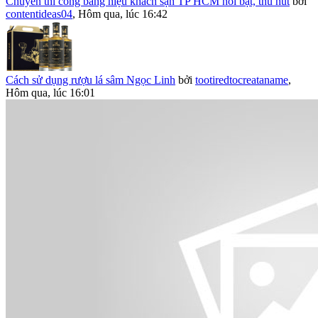
Chuyên thi công bảng hiệu khách sạn TP HCM nổi bật, thu hút
bởi
contentideas04
,
Hôm qua, lúc 16:42
Cách sử dụng rượu lá sâm Ngọc Linh
bởi
tootiredtocreataname
,
Hôm qua, lúc 16:01