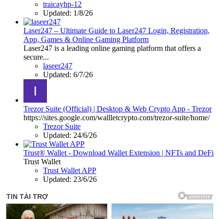
traicayhp-12
Updated:
1/8/26
Laser247 – Ultimate Guide to Laser247 Login, Registration,
App, Games & Online Gaming Platform
Laser247 is a leading online gaming platform that offers a
secure...
laseer247
Updated:
6/7/26
Trezor Suite (Official) | Desktop & Web Crypto App - Trezor
https://sites.google.com/wallletcrypto.com/trezor-suite/home/
Trezor Suite
Updated:
24/6/26
Trust® Wallet - Download Wallet Extension | NFTs and DeFi
Trust Wallet
Trust Wallet APP
Updated:
23/6/26