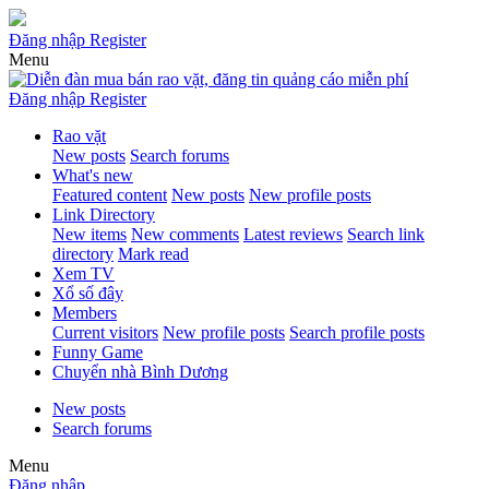
Đăng nhập
Register
Menu
Đăng nhập
Register
Rao vặt
New posts
Search forums
What's new
Featured content
New posts
New profile posts
Link Directory
New items
New comments
Latest reviews
Search link
directory
Mark read
Xem TV
Xổ số đây
Members
Current visitors
New profile posts
Search profile posts
Funny Game
Chuyển nhà Bình Dương
New posts
Search forums
Menu
Đăng nhập