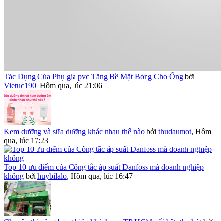
Tác Dụng Của Phụ gia pvc Tăng Bề Mặt Bóng Cho Ống
bởi
Vietuc190
,
Hôm qua, lúc 21:06
Kem dưỡng và sữa dưỡng khác nhau thế nào
bởi
thudaumot
,
Hôm
qua, lúc 17:23
Top 10 ưu điểm của Công tắc áp suất Danfoss mà doanh nghiệp
không
bởi
huybilalo
,
Hôm qua, lúc 16:47