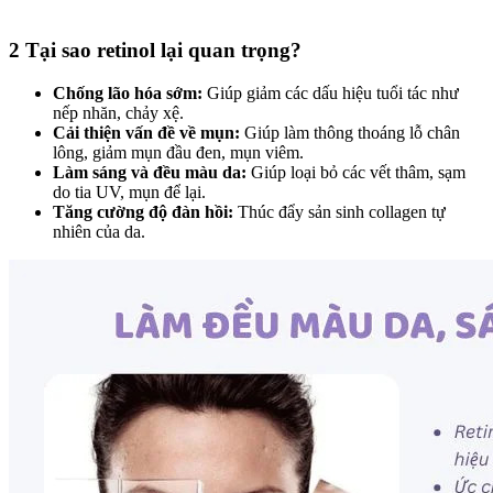
2 Tại sao retinol lại quan trọng?
Chống lão hóa sớm:
Giúp giảm các dấu hiệu tuổi tác như
nếp nhăn, chảy xệ.
Cải thiện vấn đề về mụn:
Giúp làm thông thoáng lỗ chân
lông, giảm mụn đầu đen, mụn viêm.
Làm sáng và đều màu da:
Giúp loại bỏ các vết thâm, sạm
do tia UV, mụn để lại.
Tăng cường độ đàn hồi:
Thúc đẩy sản sinh collagen tự
nhiên của da.