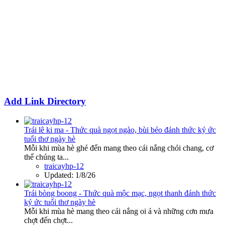
Add Link Directory
Trái lê ki ma - Thức quà ngọt ngào, bùi béo đánh thức ký ức
tuổi thơ ngày hè
Mỗi khi mùa hè ghé đến mang theo cái nắng chói chang, cơ
thể chúng ta...
traicayhp-12
Updated:
1/8/26
Trái bòng boong - Thức quà mộc mạc, ngọt thanh đánh thức
ký ức tuổi thơ ngày hè
Mỗi khi mùa hè mang theo cái nắng oi ả và những cơn mưa
chợt đến chợt...