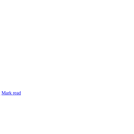
y
Mark read