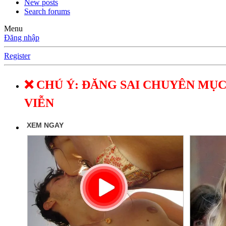
New posts
Search forums
Menu
Đăng nhập
Register
❌ CHÚ Ý: ĐĂNG SAI CHUYÊN MỤC
VIỄN