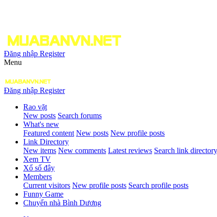
Đăng nhập
Register
Menu
Đăng nhập
Register
Rao vặt
New posts
Search forums
What's new
Featured content
New posts
New profile posts
Link Directory
New items
New comments
Latest reviews
Search link director
Xem TV
Xổ số đây
Members
Current visitors
New profile posts
Search profile posts
Funny Game
Chuyển nhà Bình Dương