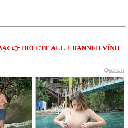
BẠC👉 DELETE ALL + BANNED VĨNH