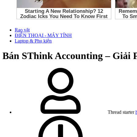
Rao vặt
ĐIỆN THOẠI - MÁY TÍNH
Laptop & Phụ kiện
Bán
SThink Accounting – Giải
Thread starter