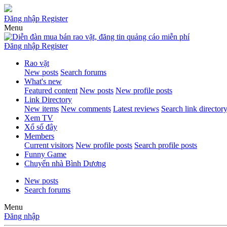
Đăng nhập
Register
Menu
Đăng nhập
Register
Rao vặt
New posts
Search forums
What's new
Featured content
New posts
New profile posts
Link Directory
New items
New comments
Latest reviews
Search link director
Xem TV
Xổ số đây
Members
Current visitors
New profile posts
Search profile posts
Funny Game
Chuyển nhà Bình Dương
New posts
Search forums
Menu
Đăng nhập