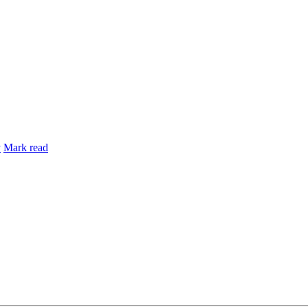
y
Mark read