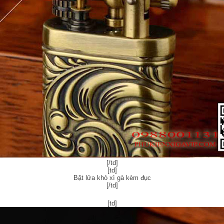
[/td]​
[td]
Bật lửa khò xì gà kèm đục​
[/td]​
[td]