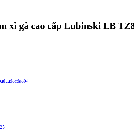
tàn xì gà cao cấp Lubinski LB TZ
batluadocdao04
/25