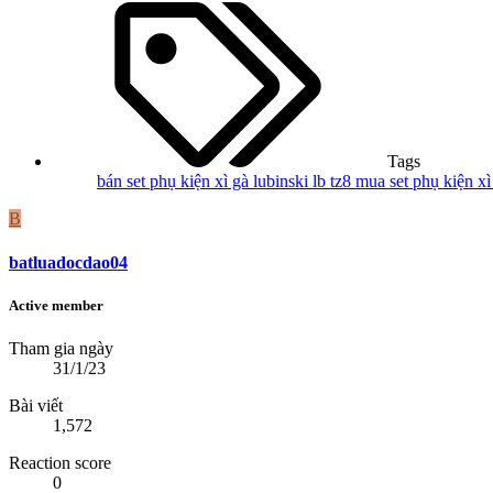
Tags
bán set phụ kiện xì gà
lubinski lb tz8
mua set phụ kiện x
B
batluadocdao04
Active member
Tham gia ngày
31/1/23
Bài viết
1,572
Reaction score
0