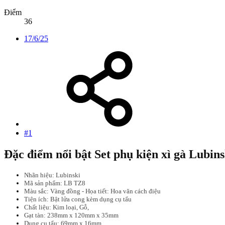
Điểm
36
17/6/25
#1
Đặc điểm nổi bật Set phụ kiện xì gà Lubin
Nhãn hiệu: Lubinski
Mã sản phẩm: LB TZ8
Màu sắc: Vàng đồng - Họa tiết: Hoa văn cách điệu
Tiện ích: Bật lửa cong kèm dụng cụ tẩu
Chất liệu: Kim loại, Gỗ,
Gạt tàn: 238mm x 120mm x 35mm
Dụng cụ tẩu: 69mm x 16mm