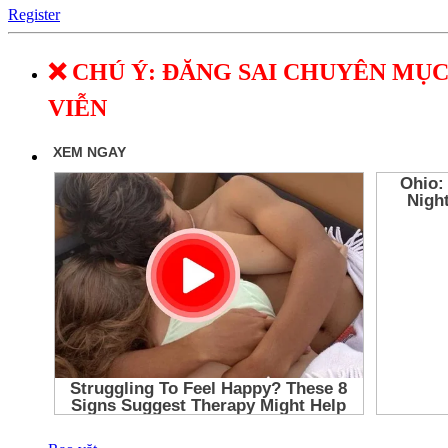
Register
❌ CHÚ Ý: ĐĂNG SAI CHUYÊN MỤC
VIỄN