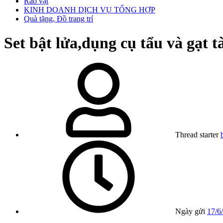
Rao vặt
KINH DOANH DỊCH VỤ TỔNG HỢP
Quà tặng, Đồ trang trí
Set bật lửa,dụng cụ tẩu và gạt 
Thread starter
Ngày gửi
17/6