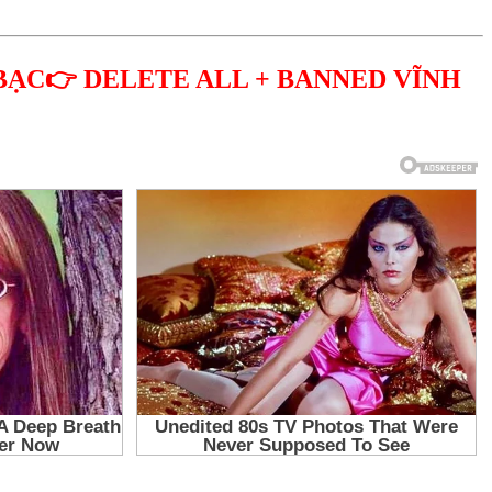
BẠC👉 DELETE ALL + BANNED VĨNH