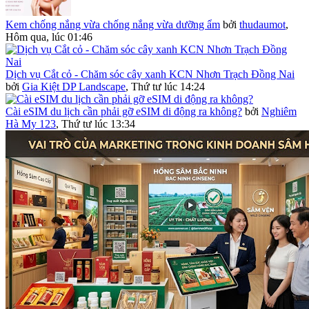
Kem chống nắng vừa chống nắng vừa dưỡng ẩm
bởi
thudaumot
,
Hôm qua, lúc 01:46
Dịch vụ Cắt cỏ - Chăm sóc cây xanh KCN Nhơn Trạch Đồng Nai
bởi
Gia Kiệt DP Landscape
,
Thứ tư lúc 14:24
Cài eSIM du lịch cần phải gỡ eSIM di động ra không?
bởi
Nghiêm
Hà My 123
,
Thứ tư lúc 13:34