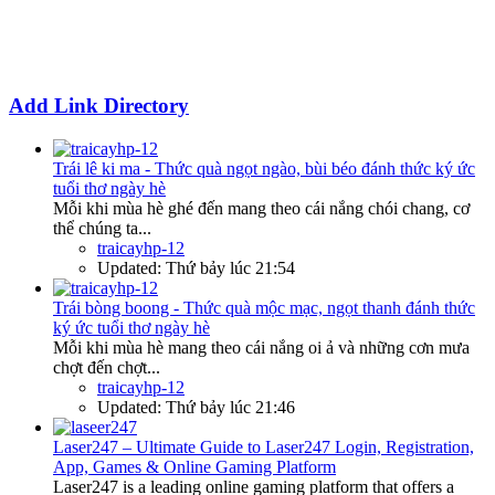
Add Link Directory
Trái lê ki ma - Thức quà ngọt ngào, bùi béo đánh thức ký ức
tuổi thơ ngày hè
Mỗi khi mùa hè ghé đến mang theo cái nắng chói chang, cơ
thể chúng ta...
traicayhp-12
Updated:
Thứ bảy lúc 21:54
Trái bòng boong - Thức quà mộc mạc, ngọt thanh đánh thức
ký ức tuổi thơ ngày hè
Mỗi khi mùa hè mang theo cái nắng oi ả và những cơn mưa
chợt đến chợt...
traicayhp-12
Updated:
Thứ bảy lúc 21:46
Laser247 – Ultimate Guide to Laser247 Login, Registration,
App, Games & Online Gaming Platform
Laser247 is a leading online gaming platform that offers a