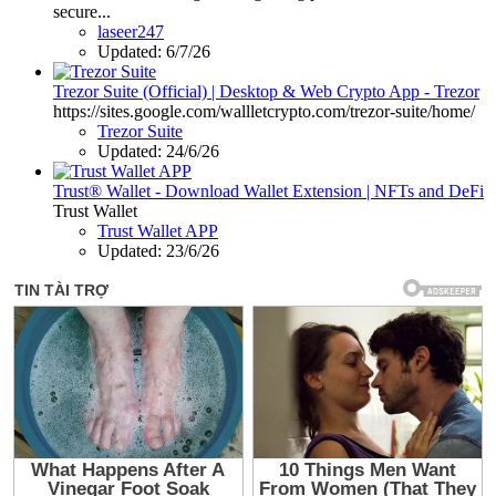
secure...
laseer247
Updated:
6/7/26
Trezor Suite (Official) | Desktop & Web Crypto App - Trezor
https://sites.google.com/wallletcrypto.com/trezor-suite/home/
Trezor Suite
Updated:
24/6/26
Trust® Wallet - Download Wallet Extension | NFTs and DeFi
Trust Wallet
Trust Wallet APP
Updated:
23/6/26