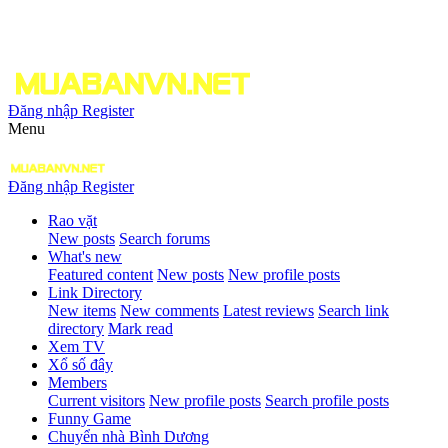
Đăng nhập
Register
Menu
Đăng nhập
Register
Rao vặt
New posts
Search forums
What's new
Featured content
New posts
New profile posts
Link Directory
New items
New comments
Latest reviews
Search link
directory
Mark read
Xem TV
Xổ số đây
Members
Current visitors
New profile posts
Search profile posts
Funny Game
Chuyển nhà Bình Dương