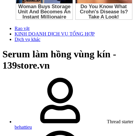
Rao vặt
KINH DOANH DỊCH VỤ TỔNG HỢP
Dịch vụ khác
Serum làm hồng vùng kín -
139store.vn
Thread starter
behattieu