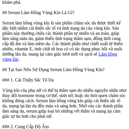
khám phá.
## Serum Làm Hồng Vùng Kín Là Gì?
Serum làm hồng vùng kín là sản phẩm chăm sóc da được thiết kế
đặc biệt nhằm cải thiện sắc tố và tình trạng da của vùng kín. Sản
phẩm này thường chứa các thành phần tự nhiên và an toàn, giúp
làm sáng màu da, giảm thiểu tình trạng thâm sạm, đồng thời cung
cấp độ ẩm và làm mềm da. Các thành phần như chiết xuất từ thiên
nhiên, vitamin E, tinh chất từ hoa cỏ có tác dụng phục hồi và nuôi
dưỡng làn da, mang lại cảm giác tươi mới và sạch sẽ
Làm hồng
vùng kín
.
## Tại Sao Nên Sử Dụng Serum Làm Hồng Vùng Kín?
### 1. Cải Thiện Sắc Tố Da
Vùng kín của phụ nữ có thể bị thâm sạm do nhiều nguyên nhân như
thay đổi hormone trong cơ thể, sinh nở, hoặc do thói quen chăm sóc
không đúng cách. Serum làm hồng vùng kín giúp cải thiện sắc tố
da, mang lại làn da đều màu và sáng hơn. Nhờ vào các thành phần
làm sáng da, serum giúp loại bỏ những vết thâm và mang lại cảm
giác tự tin hơn cho phái nữ.
### 2. Cung Cấp Độ Ẩm