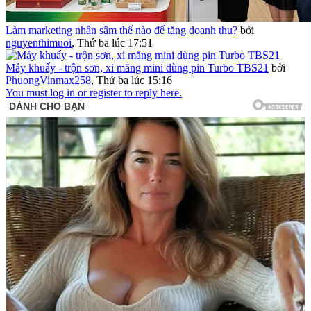
Làm marketing nhân sâm thế nào để tăng doanh thu?
bởi
nguyenthimuoi
,
Thứ ba lúc 17:51
Máy khuấy - trộn sơn, xi măng mini dùng pin Turbo TBS21
bởi
PhuongVinmax258
,
Thứ ba lúc 15:16
You must log in or register to reply here.