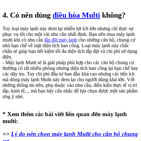
4. Có nên dùng
điều hòa Multi
không?
Tuy loại máy lạnh này đem lại nhiều lợi ích lớn nhưng chỉ thực sự
phục vụ tốt cho một vài nhu cầu nhất định. Bạn nên mua máy lạnh
multi khi có nhu cầu
lắp đặt máy lạnh
cho những căn hộ, chung cư
nhỏ hạn chế về mặt diện tích ban công. Loại máy lạnh này chắc
chắn sẽ giúp bạn tiết kiệm tối đa diện tích lắp đặt và chi phí sử dụng
điện.
- Máy lạnh Mutil sẽ là giải pháp phù hợp cho các căn hộ chung cư
thường có rất nhiều phòng nhưng diện tích ban công lại hạn chế hay
các dãy trọ. Tuy chi phí đầu tư ban đầu khá cao nhưng các tiện ích
mà dòng máy lạnh Multi này đem lại cho người dùng khá lớn. Với
những thông tin trên, phụ thuộc vào nhu cầu, điều kiện thực tế vị trí
lắp, kinh tế,... mà bạn hãy cân nhắc để lựa chọn được một sản phẩm
ưng ý nhé.
* Xem thêm các bài viết liên quan đến máy lạnh
multi:​
=>
Lý do nên chọn máy lạnh Multi cho căn hộ chung
cư