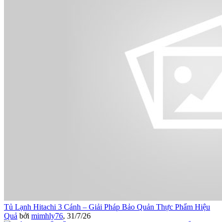
Tủ Lạnh Hitachi 3 Cánh – Giải Pháp Bảo Quản Thực Phẩm Hiệu
Quả
bởi
mimhly76
,
31/7/26