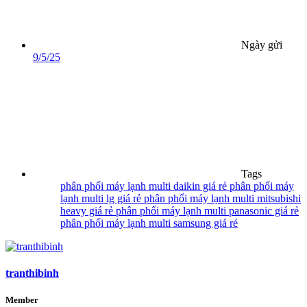
Ngày gửi
9/5/25
Tags
phân phối máy lạnh multi daikin giá rẻ
phân phối máy
lạnh multi lg giá rẻ
phân phối máy lạnh multi mitsubishi
heavy giá rẻ
phân phối máy lạnh multi panasonic giá rẻ
phân phối máy lạnh multi samsung giá rẻ
tranthibinh
Member