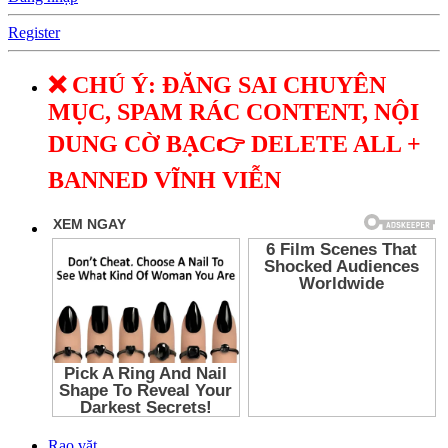
Register
❌ CHÚ Ý: ĐĂNG SAI CHUYÊN
MỤC, SPAM RÁC CONTENT, NỘI
DUNG CỜ BẠC👉 DELETE ALL +
BANNED VĨNH VIỄN
Rao vặt