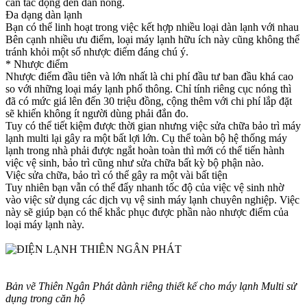
cần tác động đến dàn nóng.
Đa dạng dàn lạnh
Bạn có thể linh hoạt trong việc kết hợp nhiều loại dàn lạnh với nhau
Bên cạnh nhiều ưu điểm, loại máy lạnh hữu ích này cũng không thể
tránh khỏi một số nhược điểm đáng chú ý.
* Nhược điểm
Nhược điểm đầu tiên và lớn nhất là chi phí đầu tư ban đầu khá cao
so với những loại máy lạnh phổ thông. Chỉ tính riêng cục nóng thì
đã có mức giá lên đến 30 triệu đồng, cộng thêm với chi phí lắp đặt
sẽ khiến không ít người dùng phải đắn đo.
Tuy có thể tiết kiệm được thời gian nhưng việc sửa chữa bảo trì máy
lạnh multi lại gây ra một bất lợi lớn. Cụ thể toàn bộ hệ thống máy
lạnh trong nhà phải được ngắt hoàn toàn thì mới có thể tiến hành
việc vệ sinh, bảo trì cũng như sửa chữa bất kỳ bộ phận nào.
Việc sửa chữa, bảo trì có thể gây ra một vài bất tiện
Tuy nhiên bạn vẫn có thể đẩy nhanh tốc độ của việc vệ sinh nhờ
vào việc sử dụng các dịch vụ vệ sinh máy lạnh chuyên nghiệp. Việc
này sẽ giúp bạn có thể khắc phục được phần nào nhược điểm của
loại máy lạnh này.
Bản vẽ Thiên Ngân Phát dành riêng thiết kế cho máy lạnh Multi sử
dụng trong căn hộ