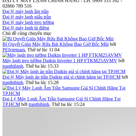
ĐẠI LÝ MÁY LẠNH CHÍNH HÃNG - LH: 0909 333 162 -
02866 789 516
Đại lý máy lạnh âm trần
Đại lý máy lạnh giấu trần
Đại lý máy lạnh treo tường
Đại lý máy lạnh tủ đứng
Chủ đề cùng chuyên mục
Bí Quyết Giúp Máy Rửa Bát Không Bao Giờ Bốc Mùi
bởi
PEIvietnam
,
Thứ tư lúc 11:04
Máy lạnh treo tường Daikin Inverter 1 HP FTKM25AVMV
bởi
tranthibinh
,
Thứ ba lúc 15:33
Đại lý Máy lạnh áp trần Daikin giá sỉ chính hãng tại TP.HCM
bởi
tranthibinh
,
Thứ ba lúc 15:28
Đại Lý Máy Lạnh Âm Trần Samsung Giá Sỉ Chính Hãng Tại
TP.HCM
bởi
tranthibinh
,
Thứ ba lúc 15:24