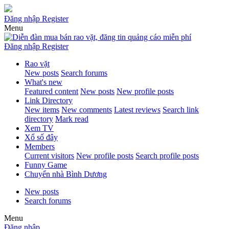
Đăng nhập
Register
Menu
Đăng nhập
Register
Rao vặt
New posts
Search forums
What's new
Featured content
New posts
New profile posts
Link Directory
New items
New comments
Latest reviews
Search link
directory
Mark read
Xem TV
Xổ số đây
Members
Current visitors
New profile posts
Search profile posts
Funny Game
Chuyển nhà Bình Dương
New posts
Search forums
Menu
Đăng nhập