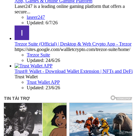
App, Games & Online Gaming Platform
Laser247 is a leading online gaming platform that offers a
secure...
laseer247
Updated:
6/7/26
Trezor Suite (Official) | Desktop & Web Crypto App - Trezor
https://sites.google.com/wallletcrypto.com/trezor-suite/home/
Trezor Suite
Updated:
24/6/26
Trust® Wallet - Download Wallet Extension | NFTs and DeFi
Trust Wallet
Trust Wallet APP
Updated:
23/6/26