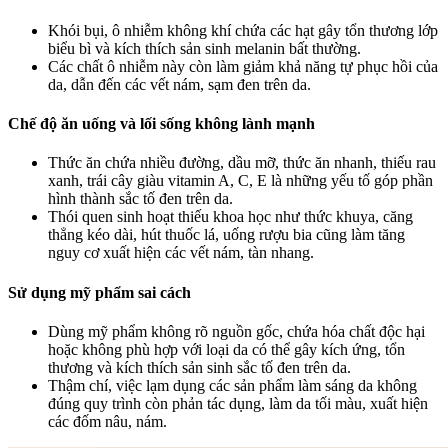
Khói bụi, ô nhiễm không khí chứa các hạt gây tổn thương lớp
biểu bì và kích thích sản sinh melanin bất thường.
Các chất ô nhiễm này còn làm giảm khả năng tự phục hồi của
da, dẫn đến các vết nám, sạm đen trên da.
Chế độ ăn uống và lối sống không lành mạnh
Thức ăn chứa nhiều đường, dầu mỡ, thức ăn nhanh, thiếu rau
xanh, trái cây giàu vitamin A, C, E là những yếu tố góp phần
hình thành sắc tố đen trên da.
Thói quen sinh hoạt thiếu khoa học như thức khuya, căng
thẳng kéo dài, hút thuốc lá, uống rượu bia cũng làm tăng
nguy cơ xuất hiện các vết nám, tàn nhang.
Sử dụng mỹ phẩm sai cách
Dùng mỹ phẩm không rõ nguồn gốc, chứa hóa chất độc hại
hoặc không phù hợp với loại da có thể gây kích ứng, tổn
thương và kích thích sản sinh sắc tố đen trên da.
Thậm chí, việc lạm dụng các sản phẩm làm sáng da không
đúng quy trình còn phản tác dụng, làm da tối màu, xuất hiện
các đốm nâu, nám.