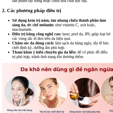
sản phẩm tẩy trắng hoặc chứa hóa chất độc hại.
2. Các phương pháp điều trị
Sử dụng kem trị nám, tàn nhang chứa thành phần làm
sáng da, ức chế melanin:
như vitamin C, axit kojic,
niacinamide.
Điều trị bằng công nghệ cao:
laser, peel da, IPL giúp loại bỏ
các vùng sắc tố đen trên da hiệu quả.
Chăm sóc da đúng cách:
làm sạch da hàng ngày, tẩy tế bào
chết định kỳ, dưỡng ẩm phù hợp.
Tham khảo ý kiến chuyên gia da liễu:
để có phác đồ điều
trị phù hợp, tránh tình trạng tổn thương thêm.