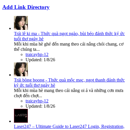
Add Link Directory
Trái lê ki ma - Thức quà ngọt ngào, bùi béo đánh thức ký ức
tuổi thơ ngày hè
Mỗi khi mùa hè ghé đến mang theo cái nắng chói chang, cơ
thể chúng ta...
traicayhp-12
Updated:
1/8/26
Trái bòng boong - Thức quà mộc mạc, ngọt thanh đánh thức
ký ức tuổi thơ ngày hè
Mỗi khi mùa hè mang theo cái nắng oi ả và những cơn mưa
chợt đến chợt...
traicayhp-12
Updated:
1/8/26
Laser247 – Ultimate Guide to Laser247 Login, Registration,