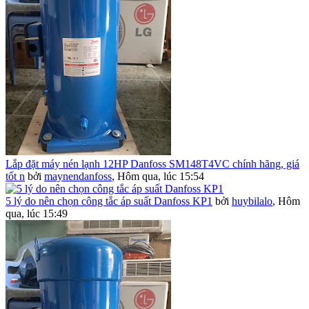
Lắp đặt máy nén lạnh 12HP Danfoss SM148T4VC chính hãng, giá
tốt n
bởi
maynendanfoss
,
Hôm qua, lúc 15:54
5 lý do nên chọn công tắc áp suất Danfoss KP1
bởi
huybilalo
,
Hôm
qua, lúc 15:49