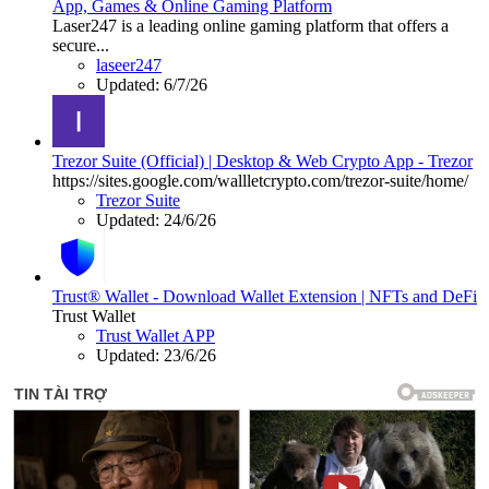
App, Games & Online Gaming Platform
Laser247 is a leading online gaming platform that offers a
secure...
laseer247
Updated:
6/7/26
Trezor Suite (Official) | Desktop & Web Crypto App - Trezor
https://sites.google.com/wallletcrypto.com/trezor-suite/home/
Trezor Suite
Updated:
24/6/26
Trust® Wallet - Download Wallet Extension | NFTs and DeFi
Trust Wallet
Trust Wallet APP
Updated:
23/6/26