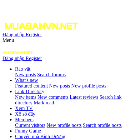
Đăng nhập
Register
Menu
Đăng nhập
Register
Rao vặt
New posts
Search forums
What's new
Featured content
New posts
New profile posts
Link Directory
New items
New comments
Latest reviews
Search link
directory
Mark read
Xem TV
Xổ số đây
Members
Current visitors
New profile posts
Search profile posts
Funny Game
Chuyển nhà Bình Dương