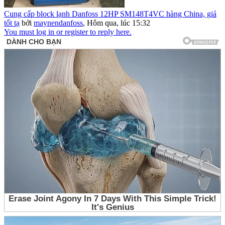
Cung cấp block lạnh Danfoss 12HP SM148T4VC hàng China, giá
tốt tạ
bởi
maynendanfoss
,
Hôm qua, lúc 15:32
You must log in or register to reply here.