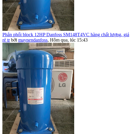
Phân phối block 12HP Danfoss SM148T4VC hàng chất lượng, giá
rẻ tr
bởi
maynendanfoss
,
Hôm qua, lúc 15:43