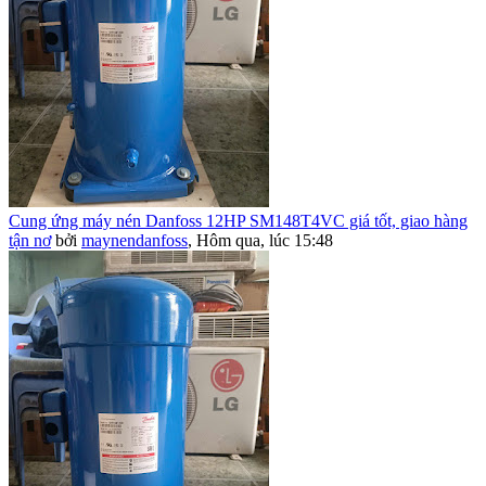
Cung ứng máy nén Danfoss 12HP SM148T4VC giá tốt, giao hàng
tận nơ
bởi
maynendanfoss
,
Hôm qua, lúc 15:48