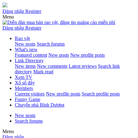
Đăng nhập
Register
Menu
Đăng nhập
Register
Rao vặt
New posts
Search forums
What's new
Featured content
New posts
New profile posts
Link Directory
New items
New comments
Latest reviews
Search link
directory
Mark read
Xem TV
Xổ số đây
Members
Current visitors
New profile posts
Search profile posts
Funny Game
Chuyển nhà Bình Dương
New posts
Search forums
Menu
Đăng nhập