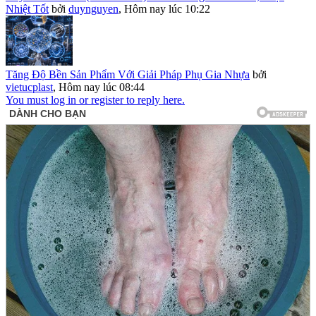
Nhiệt Tốt
bởi
duynguyen
,
Hôm nay lúc 10:22
Tăng Độ Bền Sản Phẩm Với Giải Pháp Phụ Gia Nhựa
bởi
vietucplast
,
Hôm nay lúc 08:44
You must log in or register to reply here.