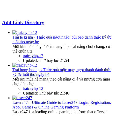
Add Link Directory
Trái lê ki ma - Thức quà ngọt ngào, bùi béo đánh thức ký ức
tuổi thơ ngày hè
Mỗi khi mùa hè ghé đến mang theo cái nắng chói chang, cơ
thể chúng ta...
traicayhp-12
Updated:
Thứ bảy lúc 21:54
Trái bòng boong - Thức quà mộc mạc, ngọt thanh đánh thức
ký ức tuổi thơ ngày hè
Mỗi khi mùa hè mang theo cái nắng oi ả và những cơn mưa
chợt đến chợt...
traicayhp-12
Updated:
Thứ bảy lúc 21:46
Laser247 – Ultimate Guide to Laser247 Login, Registration,
App, Games & Online Gaming Platform
Laser247 is a leading online gaming platform that offers a