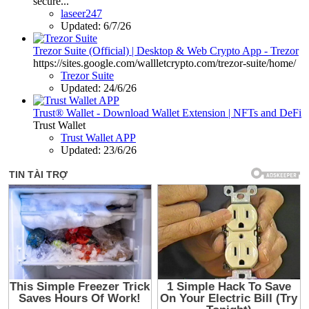
secure...
laseer247
Updated:
6/7/26
Trezor Suite (Official) | Desktop & Web Crypto App - Trezor
https://sites.google.com/wallletcrypto.com/trezor-suite/home/
Trezor Suite
Updated:
24/6/26
Trust® Wallet - Download Wallet Extension | NFTs and DeFi
Trust Wallet
Trust Wallet APP
Updated:
23/6/26