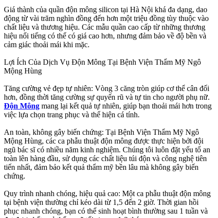
Giá thành của quần độn mông silicon tại Hà Nội khá đa dạng, dao
động từ vài trăm nghìn đồng đến hơn một triệu đồng tùy thuộc vào
chất liệu và thương hiệu. Các mẫu quần cao cấp từ những thương
hiệu nổi tiếng có thể có giá cao hơn, nhưng đảm bảo về độ bền và
cảm giác thoải mái khi mặc.
Lợi Ích Của Dịch Vụ Độn Mông Tại Bệnh Viện Thẩm Mỹ Ngô
Mộng Hùng
Tăng cường vẻ đẹp tự nhiên: Vòng 3 căng tròn giúp cơ thể cân đối
hơn, đồng thời tăng cường sự quyến rũ và tự tin cho người phụ nữ.
Độn Mông
mang lại kết quả tự nhiên, giúp bạn thoải mái hơn trong
việc lựa chọn trang phục và thể hiện cá tính.
An toàn, không gây biến chứng: Tại Bệnh Viện Thẩm Mỹ Ngô
Mộng Hùng, các ca phẫu thuật độn mông được thực hiện bởi đội
ngũ bác sĩ có nhiều năm kinh nghiệm. Chúng tôi luôn đặt yếu tố an
toàn lên hàng đầu, sử dụng các chất liệu túi độn và công nghệ tiên
tiến nhất, đảm bảo kết quả thẩm mỹ bền lâu mà không gây biến
chứng.
Quy trình nhanh chóng, hiệu quả cao: Một ca phẫu thuật độn mông
tại bệnh viện thường chỉ kéo dài từ 1,5 đến 2 giờ. Thời gian hồi
phục nhanh chóng, bạn có thể sinh hoạt bình thường sau 1 tuần và