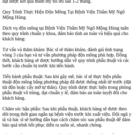
đạt được kết quả thẩm mỹ tối ưu sau 1-2 tháng.
Quy Trình Thực Hiện Độn Mông Tại Bệnh Viện Thẩm Mỹ Ngô
Mộng Hùng
Dịch vụ độn mông tại Bệnh Viện Thẩm Mỹ Ngô Mộng Hùng tuân
theo quy trình chuẩn y khoa, đảm bảo tính an toàn và hiệu quả cho
khách hàng:
Tư vấn và thăm khám: Bác sĩ sẽ thăm khám, đánh giá tình trạng
vòng 3 của bạn và tư vấn phương pháp độn mông phù hợp. Đồng
thời, khách hàng sẽ được hướng dẫn về quy trình phẫu thuật và các
bước cần chuẩn bị trước khi tiến hành.
Tiến hành phẫu thuật: Sau khi gây mê, bác sĩ sẽ thực hiện phẫu
thuật độn mông bằng phương pháp đã được thống nhất từ trước (đặt
túi độn hoặc cấy mỡ tự thân). Quy trình được thực hiện trong phòng
phẫu thuật vô trùng, đạt chuẩn y tế, đảm bảo an toàn tuyệt đối cho
khách hàng.
Chăm sóc hậu phẫu: Sau khi phẫu thuật, khách hàng sẽ được theo
dõi trong thời gian ngắn tại bệnh viện trước khi xuất viện. Đội ngũ y
tá và bác sĩ sẽ hướng dẫn bạn cách chăm sóc sau phẫu thuật để đảm
bảo quá trình hồi phục diễn ra suôn sẻ, nhanh chóng.