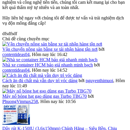
nghiệm và công nghệ tiên tiến, chúng tôi cam kết mang lại cho bạn
kết quả thẩm mỹ tự nhiên và an toàn nhất.
Hãy liên hệ ngay với chúng tôi để được tư vấn và trải nghiệm dịch
vụ độn mông đẳng cấp!
dfsdfsdf
Chủ đề cùng chuyên mục
Vận chuyển nông sản bằng xe tải nhận hàng tận nơi
bởi
contentideas04
,
Hôm nay lúc 16:42
Nhà xe container HCM báo giá nhanh minh bạch
bởi
contentideas04
,
Hôm nay lúc 14:52
Cách ăn đủ chất mà vẫn duy trì vóc dáng
bởi
nguyenthimuoi
,
Hôm
nay lúc 11:49
Máy nổ bỏng hạt gạo dùng gas Turbo TBG70
bởi
PhuongVinmax258
,
Hôm nay lúc 10:56
Dây rút K-150IU (3.6x150mm) Chính Hãng – Siêu Bền, Chịu