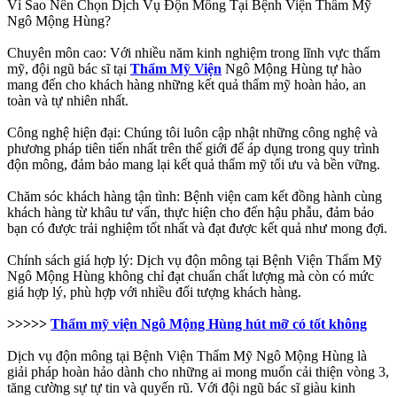
Vì Sao Nên Chọn Dịch Vụ Độn Mông Tại Bệnh Viện Thẩm Mỹ
Ngô Mộng Hùng?
Chuyên môn cao: Với nhiều năm kinh nghiệm trong lĩnh vực thẩm
mỹ, đội ngũ bác sĩ tại
Thẩm Mỹ Viện
Ngô Mộng Hùng tự hào
mang đến cho khách hàng những kết quả thẩm mỹ hoàn hảo, an
toàn và tự nhiên nhất.
Công nghệ hiện đại: Chúng tôi luôn cập nhật những công nghệ và
phương pháp tiên tiến nhất trên thế giới để áp dụng trong quy trình
độn mông, đảm bảo mang lại kết quả thẩm mỹ tối ưu và bền vững.
Chăm sóc khách hàng tận tình: Bệnh viện cam kết đồng hành cùng
khách hàng từ khâu tư vấn, thực hiện cho đến hậu phẫu, đảm bảo
bạn có được trải nghiệm tốt nhất và đạt được kết quả như mong đợi.
Chính sách giá hợp lý: Dịch vụ độn mông tại Bệnh Viện Thẩm Mỹ
Ngô Mộng Hùng không chỉ đạt chuẩn chất lượng mà còn có mức
giá hợp lý, phù hợp với nhiều đối tượng khách hàng.
>>>>>
Thẩm mỹ viện Ngô Mộng Hùng hút mỡ có tốt không
Dịch vụ độn mông tại Bệnh Viện Thẩm Mỹ Ngô Mộng Hùng là
giải pháp hoàn hảo dành cho những ai mong muốn cải thiện vòng 3,
tăng cường sự tự tin và quyến rũ. Với đội ngũ bác sĩ giàu kinh