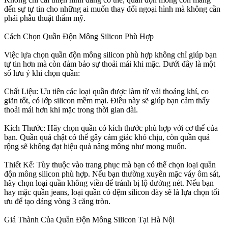
đến sự tự tin cho những ai muốn thay đổi ngoại hình mà không cần
phải phẫu thuật thẩm mỹ.
Cách Chọn Quần Độn Mông Silicon Phù Hợp
Việc lựa chọn quần độn mông silicon phù hợp không chỉ giúp bạn
tự tin hơn mà còn đảm bảo sự thoải mái khi mặc. Dưới đây là một
số lưu ý khi chọn quần:
Chất Liệu: Ưu tiên các loại quần được làm từ vải thoáng khí, co
giãn tốt, có lớp silicon mềm mại. Điều này sẽ giúp bạn cảm thấy
thoải mái hơn khi mặc trong thời gian dài.
Kích Thước: Hãy chọn quần có kích thước phù hợp với cơ thể của
bạn. Quần quá chật có thể gây cảm giác khó chịu, còn quần quá
rộng sẽ không đạt hiệu quả nâng mông như mong muốn.
Thiết Kế: Tùy thuộc vào trang phục mà bạn có thể chọn loại quần
độn mông silicon phù hợp. Nếu bạn thường xuyên mặc váy ôm sát,
hãy chọn loại quần không viền để tránh bị lộ đường nét. Nếu bạn
hay mặc quần jeans, loại quần có đệm silicon dày sẽ là lựa chọn tối
ưu để tạo dáng vòng 3 căng tròn.
Giá Thành Của Quần Độn Mông Silicon Tại Hà Nội