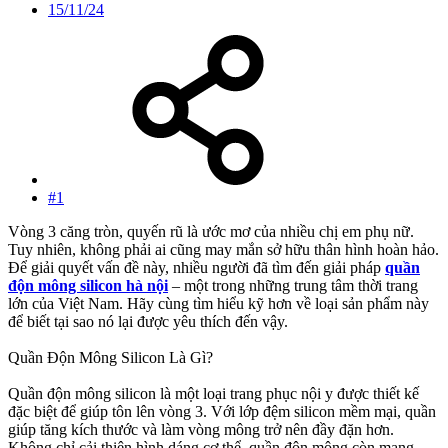
15/11/24
#1
Vòng 3 căng tròn, quyến rũ là ước mơ của nhiều chị em phụ nữ.
Tuy nhiên, không phải ai cũng may mắn sở hữu thân hình hoàn hảo.
Để giải quyết vấn đề này, nhiều người đã tìm đến giải pháp
quần
độn mông silicon hà nội
– một trong những trung tâm thời trang
lớn của Việt Nam. Hãy cùng tìm hiểu kỹ hơn về loại sản phẩm này
để biết tại sao nó lại được yêu thích đến vậy.
Quần Độn Mông Silicon Là Gì?
Quần độn mông silicon là một loại trang phục nội y được thiết kế
đặc biệt để giúp tôn lên vòng 3. Với lớp đệm silicon mềm mại, quần
giúp tăng kích thước và làm vòng mông trở nên đầy đặn hơn.
Không chỉ cải thiện hình dáng cơ thể, quần độn mông còn mang