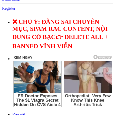
Register
❌ CHÚ Ý: ĐĂNG SAI CHUYÊN
MỤC, SPAM RÁC CONTENT, NỘI
DUNG CỜ BẠC👉 DELETE ALL +
BANNED VĨNH VIỄN
Rao vặt