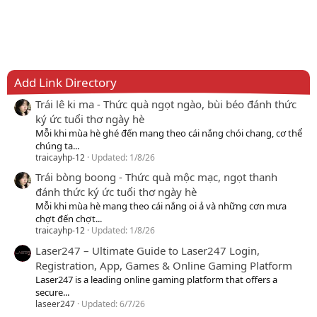
Add Link Directory
Trái lê ki ma - Thức quà ngọt ngào, bùi béo đánh thức
ký ức tuổi thơ ngày hè
Mỗi khi mùa hè ghé đến mang theo cái nắng chói chang, cơ thể
chúng ta...
traicayhp-12
Updated:
1/8/26
Trái bòng boong - Thức quà mộc mạc, ngọt thanh
đánh thức ký ức tuổi thơ ngày hè
Mỗi khi mùa hè mang theo cái nắng oi ả và những cơn mưa
chợt đến chợt...
traicayhp-12
Updated:
1/8/26
Laser247 – Ultimate Guide to Laser247 Login,
Registration, App, Games & Online Gaming Platform
Laser247 is a leading online gaming platform that offers a
secure...
laseer247
Updated:
6/7/26