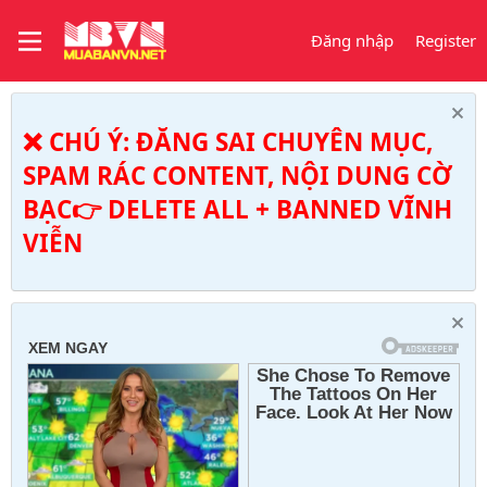
Đăng nhập
Register
❌ CHÚ Ý: ĐĂNG SAI CHUYÊN MỤC,
SPAM RÁC CONTENT, NỘI DUNG CỜ
BẠC👉 DELETE ALL + BANNED VĨNH
VIỄN