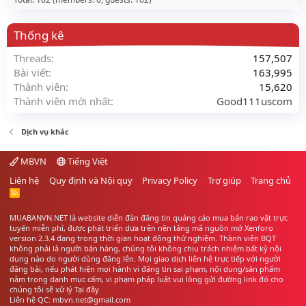
Thống kê
Threads
157,507
Bài viết
163,995
Thành viên
15,620
Thành viên mới nhất
Good111uscom
Dịch vụ khác
MBVN
Tiếng Việt
Liên hệ
Quy định và Nội quy
Privacy Policy
Trợ giúp
Trang chủ
R
S
S
MUABANVN.NET là website diễn đàn đăng tin quảng cáo
mua bán rao vặt
trực
tuyến miễn phí, được phát triển dựa trên nền tảng mã nguồn mở Xenforo
version 2.3.4 đang trong thời gian hoạt động thử nghiệm. Thành viên BQT
không phải là người bán hàng, chúng tôi không chịu trách nhiệm bất kỳ nội
dung nào do người dùng đăng lên. Mọi giao dịch liên hệ trực tiếp với người
đăng bài, nếu phát hiện mọi hành vi đăng tin sai phạm, nội dung/sản phẩm
nằm trong danh mục cấm, vi phạm pháp luật vui lòng gửi đường link đó cho
chúng tôi sẽ xử lý
Tại đây
Liên hệ QC: mbvn.net@gmail.com