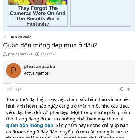
Dịch vụ khác
Quần độn mông đẹp mua ở đâu?
T
N
phucanasuka
14/11/24
h
g
r
à
phucanasuka
P
e
y
Active member
a
g
d
ử
s
i
14/11/24
#1
t
a
Trong thời đại hiện nay, việc chăm sóc bản thân và tạo nên
r
hình ảnh hoàn hảo ngày càng trở thành một nhu cầu thiết
t
yếu, đặc biệt đối với phái đẹp. Một trong những sản phẩm
e
thời trang đang được ưa chuộng nhất hiện nay chính là
r
quần độn mông đẹp
. Sản phẩm này không chỉ giúp bạn
có được vòng 3 đầy đặn, quyến rũ mà còn mang lại sự tự
tin trong mỗi bước đi. Hãy cùng khám phá về quần độn