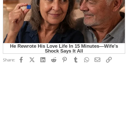
Facebook
X (Twitter)
LinkedIn
Reddit
Pinterest
Tumblr
WhatsApp
Email
Link
Share: