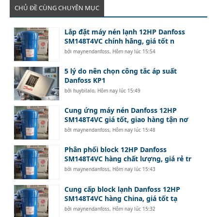
CHỦ ĐỀ CÙNG CHUYÊN MỤC
Lắp đặt máy nén lạnh 12HP Danfoss
SM148T4VC chính hãng, giá tốt n
bởi
maynendanfoss
,
Hôm nay lúc 15:54
5 lý do nên chọn công tắc áp suất
Danfoss KP1
bởi
huybilalo
,
Hôm nay lúc 15:49
Cung ứng máy nén Danfoss 12HP
SM148T4VC giá tốt, giao hàng tận nơ
bởi
maynendanfoss
,
Hôm nay lúc 15:48
Phân phối block 12HP Danfoss
SM148T4VC hàng chất lượng, giá rẻ tr
bởi
maynendanfoss
,
Hôm nay lúc 15:43
Cung cấp block lạnh Danfoss 12HP
SM148T4VC hàng China, giá tốt tạ
bởi
maynendanfoss
,
Hôm nay lúc 15:32