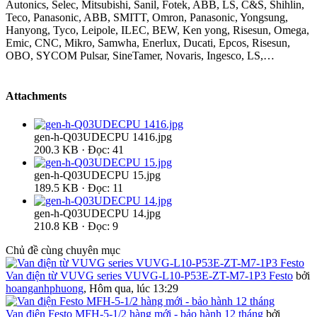
Autonics, Selec, Mitsubishi, Sanil, Fotek, ABB, LS, C&S, Shihlin,
Teco, Panasonic, ABB, SMITT, Omron, Panasonic, Yongsung,
Hanyong, Tyco, Leipole, ILEC, BEW, Ken yong, Risesun, Omega,
Emic, CNC, Mikro, Samwha, Enerlux, Ducati, Epcos, Risesun,
OBO, SYCOM Pulsar, SineTamer, Novaris, Ingesco, LS,…
Attachments
gen-h-Q03UDECPU 1416.jpg
200.3 KB · Đọc: 41
gen-h-Q03UDECPU 15.jpg
189.5 KB · Đọc: 11
gen-h-Q03UDECPU 14.jpg
210.8 KB · Đọc: 9
Chủ đề cùng chuyên mục
Van điện từ VUVG series VUVG-L10-P53E-ZT-M7-1P3 Festo
bởi
hoanganhphuong
,
Hôm qua, lúc 13:29
Van điện Festo MFH-5-1/2 hàng mới - bảo hành 12 tháng
bởi