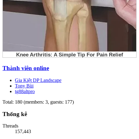
Thành viên online
Gia Kiệt DP Landscape
Tony Bùi
tg88altpro
Total: 180 (members: 3, guests: 177)
Thống kê
Threads
157,443