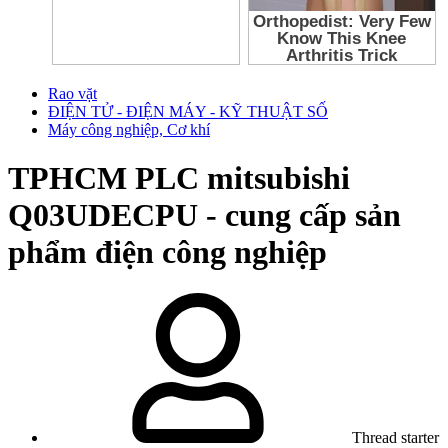
Rao vặt
ĐIỆN TỬ - ĐIỆN MÁY - KỸ THUẬT SỐ
Máy công nghiệp, Cơ khí
TPHCM
PLC mitsubishi
Q03UDECPU - cung cấp sản
phẩm điện công nghiệp
Thread starter