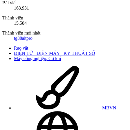
Bài viết
163,931
Thành viên
15,584
Thành viên mới nhất
tg88altpro
Rao vặt
ĐIỆN TỬ - ĐIỆN MÁY - KỸ THUẬT SỐ
Máy công nghiệp, Cơ khí
MBVN