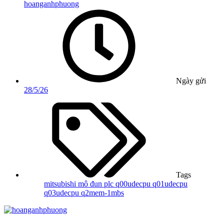
hoanganhphuong
Ngày gửi
28/5/26
Tags
mitsubishi
mô đun
plc
q00udecpu
q01udecpu
q03udecpu
q2mem-1mbs