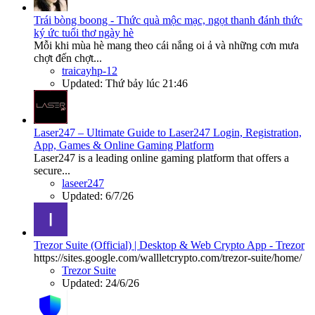
Trái bòng boong - Thức quà mộc mạc, ngọt thanh đánh thức
ký ức tuổi thơ ngày hè
Mỗi khi mùa hè mang theo cái nắng oi ả và những cơn mưa
chợt đến chợt...
traicayhp-12
Updated:
Thứ bảy lúc 21:46
Laser247 – Ultimate Guide to Laser247 Login, Registration,
App, Games & Online Gaming Platform
Laser247 is a leading online gaming platform that offers a
secure...
laseer247
Updated:
6/7/26
Trezor Suite (Official) | Desktop & Web Crypto App - Trezor
https://sites.google.com/wallletcrypto.com/trezor-suite/home/
Trezor Suite
Updated:
24/6/26