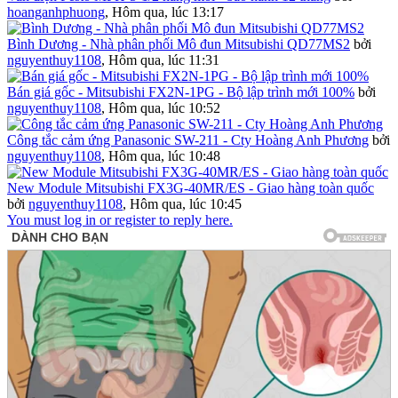
hoanganhphuong
,
Hôm qua, lúc 13:17
Bình Dương - Nhà phân phối Mô đun Mitsubishi QD77MS2
bởi
nguyenthuy1108
,
Hôm qua, lúc 11:31
Bán giá gốc - Mitsubishi FX2N-1PG - Bộ lập trình mới 100%
bởi
nguyenthuy1108
,
Hôm qua, lúc 10:52
Công tắc cảm ứng Panasonic SW-211 - Cty Hoàng Anh Phương
bởi
nguyenthuy1108
,
Hôm qua, lúc 10:48
New Module Mitsubishi FX3G-40MR/ES - Giao hàng toàn quốc
bởi
nguyenthuy1108
,
Hôm qua, lúc 10:45
You must log in or register to reply here.