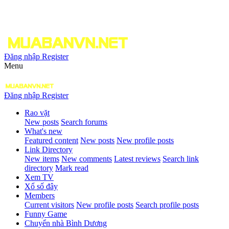
Đăng nhập
Register
Menu
Đăng nhập
Register
Rao vặt
New posts
Search forums
What's new
Featured content
New posts
New profile posts
Link Directory
New items
New comments
Latest reviews
Search link
directory
Mark read
Xem TV
Xổ số đây
Members
Current visitors
New profile posts
Search profile posts
Funny Game
Chuyển nhà Bình Dương