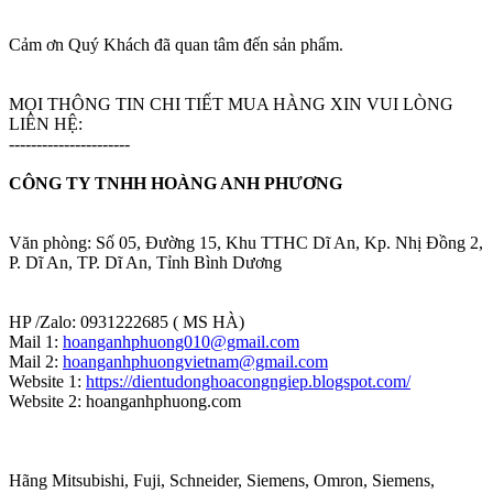
Cảm ơn Quý Khách đã quan tâm đến sản phẩm.
MỌI THÔNG TIN CHI TIẾT MUA HÀNG XIN VUI LÒNG
LIÊN HỆ:
----------------------
CÔNG TY TNHH HOÀNG ANH PHƯƠNG
Văn phòng: Số 05, Đường 15, Khu TTHC Dĩ An, Kp. Nhị Đồng 2,
P. Dĩ An, TP. Dĩ An, Tỉnh Bình Dương
HP /Zalo: 0931222685 ( MS HÀ)
Mail 1:
hoanganhphuong010@gmail.com
Mail 2:
hoanganhphuongvietnam@gmail.com
Website 1:
https://dientudonghoacongngiep.blogspot.com/
Website 2: hoanganhphuong.com
Hãng Mitsubishi, Fuji, Schneider, Siemens, Omron, Siemens,