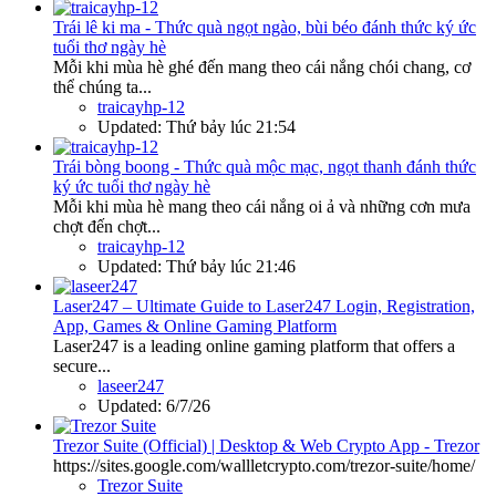
Trái lê ki ma - Thức quà ngọt ngào, bùi béo đánh thức ký ức
tuổi thơ ngày hè
Mỗi khi mùa hè ghé đến mang theo cái nắng chói chang, cơ
thể chúng ta...
traicayhp-12
Updated:
Thứ bảy lúc 21:54
Trái bòng boong - Thức quà mộc mạc, ngọt thanh đánh thức
ký ức tuổi thơ ngày hè
Mỗi khi mùa hè mang theo cái nắng oi ả và những cơn mưa
chợt đến chợt...
traicayhp-12
Updated:
Thứ bảy lúc 21:46
Laser247 – Ultimate Guide to Laser247 Login, Registration,
App, Games & Online Gaming Platform
Laser247 is a leading online gaming platform that offers a
secure...
laseer247
Updated:
6/7/26
Trezor Suite (Official) | Desktop & Web Crypto App - Trezor
https://sites.google.com/wallletcrypto.com/trezor-suite/home/
Trezor Suite