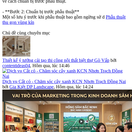
về cách chuẩn bị trước phẫu thuật.
- **Bước 2: Chuẩn bị trước phẫu thuật**
Một số lưu ý trước khi phẫu thuật bao gồm ngừng sử d
Phẫu thuật
thu gọn vùng kín
Chủ đề cùng chuyên mục
Thiết kế ý tưởng cải tạo thi công nội thất biệt thự Gò Vấp
bởi
contentideas04
,
Hôm qua, lúc 14:46
Dịch vụ Cắt cỏ - Chăm sóc cây xanh KCN Nhơn Trạch Đồng Nai
bởi
Gia Kiệt DP Landscape
,
Hôm qua, lúc 14:24