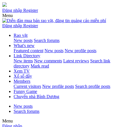
Đăng nhập
Register
Menu
Đăng nhập
Register
Rao vặt
New posts
Search forums
What's new
Featured content
New posts
New profile posts
Link Directory
New items
New comments
Latest reviews
Search link
directory
Mark read
Xem TV
Xổ số đây
Members
Current visitors
New profile posts
Search profile posts
Funny Game
Chuyển nhà Bình Dương
New posts
Search forums
Menu
Đăng nhập