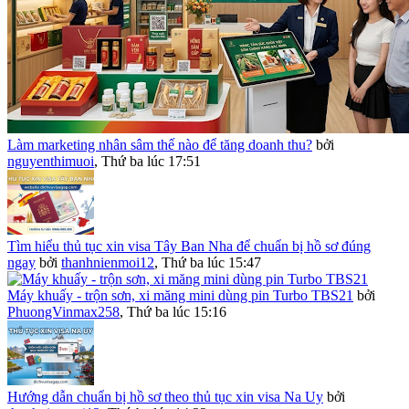
Làm marketing nhân sâm thế nào để tăng doanh thu?
bởi
nguyenthimuoi
,
Thứ ba lúc 17:51
Tìm hiểu thủ tục xin visa Tây Ban Nha để chuẩn bị hồ sơ đúng
ngay
bởi
thanhnienmoi12
,
Thứ ba lúc 15:47
Máy khuấy - trộn sơn, xi măng mini dùng pin Turbo TBS21
bởi
PhuongVinmax258
,
Thứ ba lúc 15:16
Hướng dẫn chuẩn bị hồ sơ theo thủ tục xin visa Na Uy
bởi