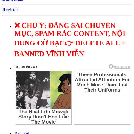
Register
❌ CHÚ Ý: ĐĂNG SAI CHUYÊN
MỤC, SPAM RÁC CONTENT, NỘI
DUNG CỜ BẠC👉 DELETE ALL +
BANNED VĨNH VIỄN
Rao vặt