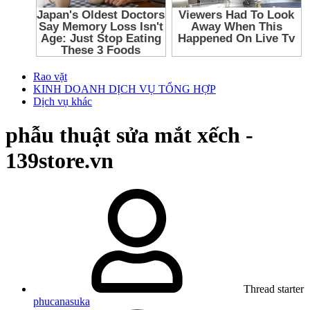
Rao vặt
KINH DOANH DỊCH VỤ TỔNG HỢP
Dịch vụ khác
phẫu thuật sửa mắt xếch -
139store.vn
Thread starter
phucanasuka