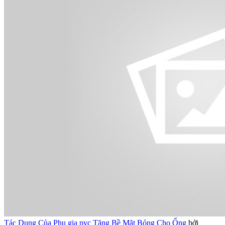
Tác Dụng Của Phụ gia pvc Tăng Bề Mặt Bóng Cho Ống
bởi