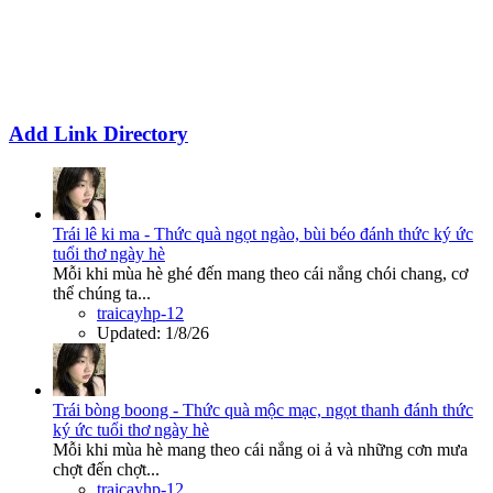
Add Link Directory
Trái lê ki ma - Thức quà ngọt ngào, bùi béo đánh thức ký ức
tuổi thơ ngày hè
Mỗi khi mùa hè ghé đến mang theo cái nắng chói chang, cơ
thể chúng ta...
traicayhp-12
Updated:
1/8/26
Trái bòng boong - Thức quà mộc mạc, ngọt thanh đánh thức
ký ức tuổi thơ ngày hè
Mỗi khi mùa hè mang theo cái nắng oi ả và những cơn mưa
chợt đến chợt...
traicayhp-12