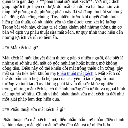
quan tâm gần đây là **phẫu thuật sửa mắt xếch**. Với mục đích
giúp người thực hiện có được đôi mắt cân đối và hài hòa hơn với
tổng thể gương mặt, phương pháp này đã và đang thu hút sự chú ý
của đông đảo công chúng. Tuy nhiên, trước khi quyết định thực
hiện phẫu thuật, có rất nhiều yếu tố cần được xem xét kỹ lưỡng.
Trong bài viết này, chúng ta sẽ cùng khám phá những thông tin cơ
bản về dịch vụ phẫu thuật sửa mắt xếch, từ quy trình thực hiện đến
những lợi ích và rủi ro tiềm ẩn.
### Mắt xếch là gì?
Mắt xếch là một khuyết điểm thường gặp ở nhiều người, đặc biệt là
những ai sở hữu đôi mắt có góc nghiêng hoặc hướng mở không
đồng đều. Điều này có thể khiến đôi mắt trông thiếu cân xứng, gây
mất sự hài hòa trên khuôn mặ
Phẫu thuật mắt xếch
t. Mắt xếch có
thể do bẩm sinh hoặc là hệ quả của các yếu tố tác động từ môi
trường và tuổi tác. Tuy không phải là vấn đề sức khỏe nghiêm
trọng, nhưng mắt xếch lại có thể ảnh hưởng đến tự tin và ngoại hình
của người sở hữu. Chính vì thế, phẫu thuật sửa mắt xếch ra đời như
một giải pháp làm đẹp hiệu quả.
### Phẫu thuật sửa mắt xếch là gì?
Phẫu thuật sửa mắt xếch là một tiểu phẫu thẩm mỹ nhằm điều chỉnh
lại hình dạng mắt, giúp mắt trở nên đều đặn và tự nhiên hơn.