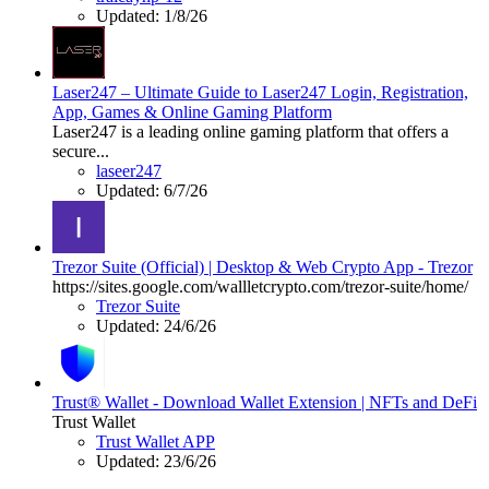
Updated:
1/8/26
Laser247 – Ultimate Guide to Laser247 Login, Registration,
App, Games & Online Gaming Platform
Laser247 is a leading online gaming platform that offers a
secure...
laseer247
Updated:
6/7/26
Trezor Suite (Official) | Desktop & Web Crypto App - Trezor
https://sites.google.com/wallletcrypto.com/trezor-suite/home/
Trezor Suite
Updated:
24/6/26
Trust® Wallet - Download Wallet Extension | NFTs and DeFi
Trust Wallet
Trust Wallet APP
Updated:
23/6/26