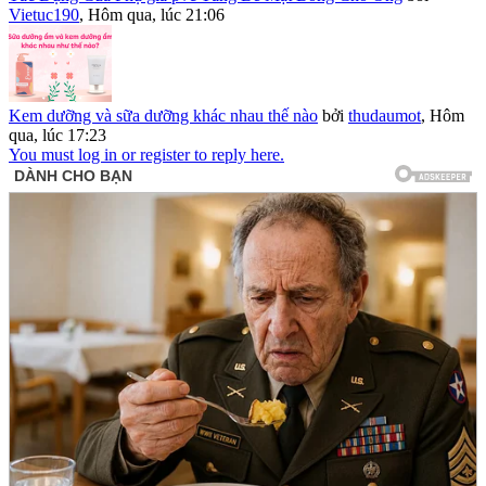
Vietuc190
,
Hôm qua, lúc 21:06
Kem dưỡng và sữa dưỡng khác nhau thế nào
bởi
thudaumot
,
Hôm
qua, lúc 17:23
You must log in or register to reply here.