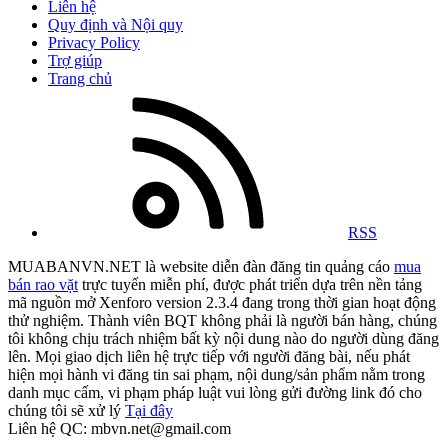
Liên hệ
Quy định và Nội quy
Privacy Policy
Trợ giúp
Trang chủ
RSS
MUABANVN.NET là website diễn đàn đăng tin quảng cáo
mua
bán rao vặt
trực tuyến miễn phí, được phát triển dựa trên nền tảng
mã nguồn mở Xenforo version 2.3.4 đang trong thời gian hoạt động
thử nghiệm. Thành viên BQT không phải là người bán hàng, chúng
tôi không chịu trách nhiệm bất kỳ nội dung nào do người dùng đăng
lên. Mọi giao dịch liên hệ trực tiếp với người đăng bài, nếu phát
hiện mọi hành vi đăng tin sai phạm, nội dung/sản phẩm nằm trong
danh mục cấm, vi phạm pháp luật vui lòng gửi đường link đó cho
chúng tôi sẽ xử lý
Tại đây
Liên hệ QC: mbvn.net@gmail.com