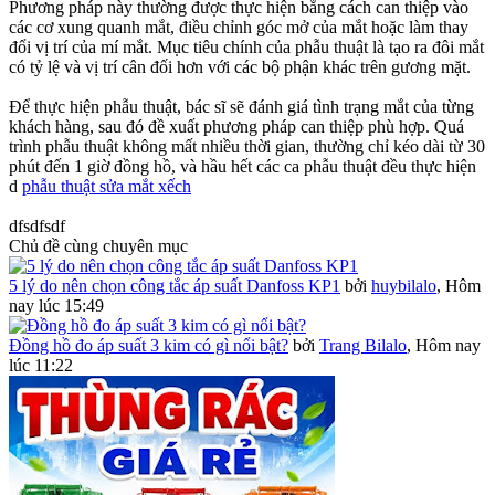
Phương pháp này thường được thực hiện bằng cách can thiệp vào
các cơ xung quanh mắt, điều chỉnh góc mở của mắt hoặc làm thay
đổi vị trí của mí mắt. Mục tiêu chính của phẫu thuật là tạo ra đôi mắt
có tỷ lệ và vị trí cân đối hơn với các bộ phận khác trên gương mặt.
Để thực hiện phẫu thuật, bác sĩ sẽ đánh giá tình trạng mắt của từng
khách hàng, sau đó đề xuất phương pháp can thiệp phù hợp. Quá
trình phẫu thuật không mất nhiều thời gian, thường chỉ kéo dài từ 30
phút đến 1 giờ đồng hồ, và hầu hết các ca phẫu thuật đều thực hiện
d
phẫu thuật sửa mắt xếch
dfsdfsdf
Chủ đề cùng chuyên mục
5 lý do nên chọn công tắc áp suất Danfoss KP1
bởi
huybilalo
,
Hôm
nay lúc 15:49
Đồng hồ đo áp suất 3 kim có gì nổi bật?
bởi
Trang Bilalo
,
Hôm nay
lúc 11:22