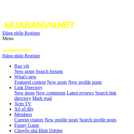
Đăng nhập
Register
Menu
Đăng nhập
Register
Rao vặt
New posts
Search forums
What's new
Featured content
New posts
New profile posts
Link Directory
New items
New comments
Latest reviews
Search link
directory
Mark read
Xem TV
Xổ số đây
Members
Current visitors
New profile posts
Search profile posts
Funny Game
Chuyển nhà Bình Dương