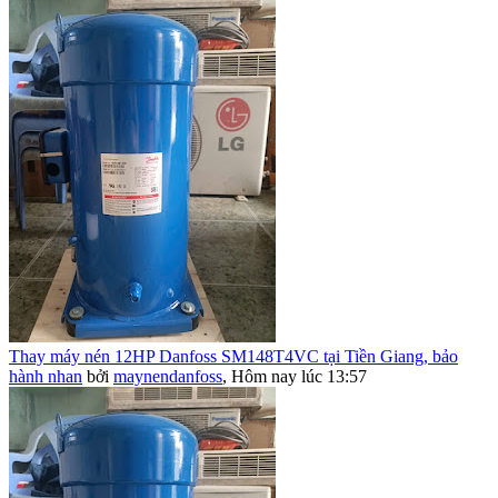
Thay máy nén 12HP Danfoss SM148T4VC tại Tiền Giang, bảo
hành nhan
bởi
maynendanfoss
,
Hôm nay lúc 13:57