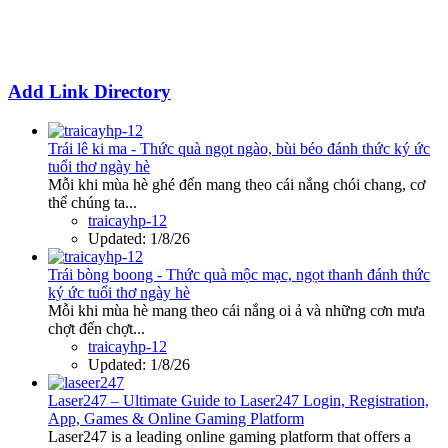
Add Link Directory
Trái lê ki ma - Thức quà ngọt ngào, bùi béo đánh thức ký ức
tuổi thơ ngày hè
Mỗi khi mùa hè ghé đến mang theo cái nắng chói chang, cơ
thể chúng ta...
traicayhp-12
Updated:
1/8/26
Trái bòng boong - Thức quà mộc mạc, ngọt thanh đánh thức
ký ức tuổi thơ ngày hè
Mỗi khi mùa hè mang theo cái nắng oi ả và những cơn mưa
chợt đến chợt...
traicayhp-12
Updated:
1/8/26
Laser247 – Ultimate Guide to Laser247 Login, Registration,
App, Games & Online Gaming Platform
Laser247 is a leading online gaming platform that offers a