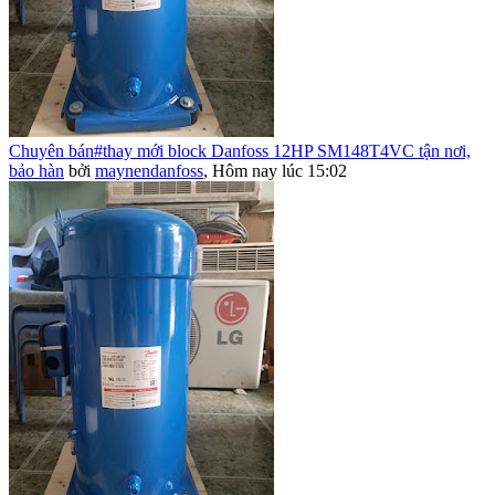
Chuyên bán#thay mới block Danfoss 12HP SM148T4VC tận nơi,
bảo hàn
bởi
maynendanfoss
,
Hôm nay lúc 15:02