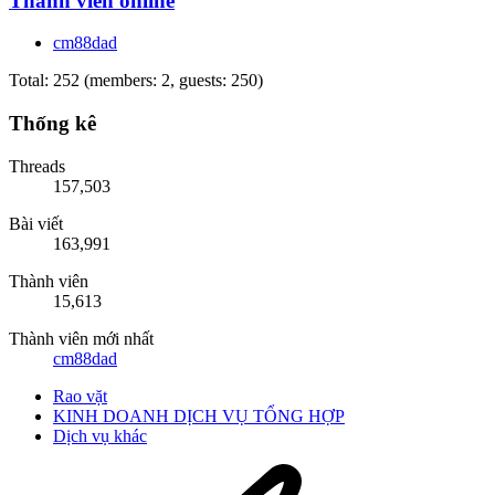
Thành viên online
cm88dad
Total: 252 (members: 2, guests: 250)
Thống kê
Threads
157,503
Bài viết
163,991
Thành viên
15,613
Thành viên mới nhất
cm88dad
Rao vặt
KINH DOANH DỊCH VỤ TỔNG HỢP
Dịch vụ khác