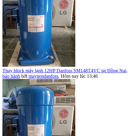
Thay block máy lạnh 12HP Danfoss SM148T4VC tại Đồng Nai,
bảo hành
bởi
maynendanfoss
,
Hôm nay lúc 13:46