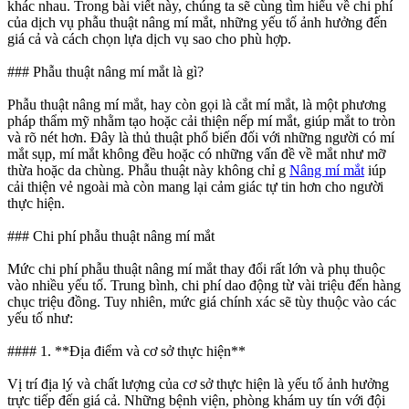
khác nhau. Trong bài viết này, chúng ta sẽ cùng tìm hiểu về chi phí
của dịch vụ phẫu thuật nâng mí mắt, những yếu tố ảnh hưởng đến
giá cả và cách chọn lựa dịch vụ sao cho phù hợp.
### Phẫu thuật nâng mí mắt là gì?
Phẫu thuật nâng mí mắt, hay còn gọi là cắt mí mắt, là một phương
pháp thẩm mỹ nhằm tạo hoặc cải thiện nếp mí mắt, giúp mắt to tròn
và rõ nét hơn. Đây là thủ thuật phổ biến đối với những người có mí
mắt sụp, mí mắt không đều hoặc có những vấn đề về mắt như mỡ
thừa hoặc da chùng. Phẫu thuật này không chỉ g
Nâng mí mắt
iúp
cải thiện vẻ ngoài mà còn mang lại cảm giác tự tin hơn cho người
thực hiện.
### Chi phí phẫu thuật nâng mí mắt
Mức chi phí phẫu thuật nâng mí mắt thay đổi rất lớn và phụ thuộc
vào nhiều yếu tố. Trung bình, chi phí dao động từ vài triệu đến hàng
chục triệu đồng. Tuy nhiên, mức giá chính xác sẽ tùy thuộc vào các
yếu tố như:
#### 1. **Địa điểm và cơ sở thực hiện**
Vị trí địa lý và chất lượng của cơ sở thực hiện là yếu tố ảnh hưởng
trực tiếp đến giá cả. Những bệnh viện, phòng khám uy tín với đội