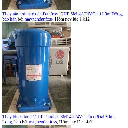
Thay tận nơi máy nén Danfoss 12HP SM148T4VC tại Lâm Đồng,
bảo hàn
bởi
maynendanfoss
,
Hôm nay lúc 14:12
Thay block lạnh 12HP Danfoss SM148T4VC tận nơi tại Vĩnh
Long, bảo
bởi
maynendanfoss
,
Hôm nay lúc 14:01