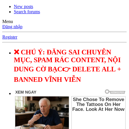
New posts
Search forums
Menu
Đăng nhập
Register
❌ CHÚ Ý: ĐĂNG SAI CHUYÊN
MỤC, SPAM RÁC CONTENT, NỘI
DUNG CỜ BẠC👉 DELETE ALL +
BANNED VĨNH VIỄN