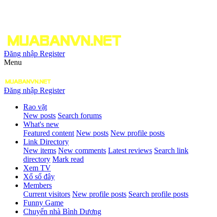
Đăng nhập
Register
Menu
Đăng nhập
Register
Rao vặt
New posts
Search forums
What's new
Featured content
New posts
New profile posts
Link Directory
New items
New comments
Latest reviews
Search link
directory
Mark read
Xem TV
Xổ số đây
Members
Current visitors
New profile posts
Search profile posts
Funny Game
Chuyển nhà Bình Dương