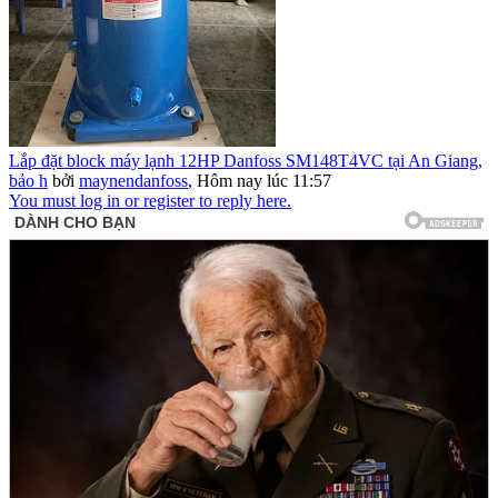
Lắp đặt block máy lạnh 12HP Danfoss SM148T4VC tại An Giang,
bảo h
bởi
maynendanfoss
,
Hôm nay lúc 11:57
You must log in or register to reply here.