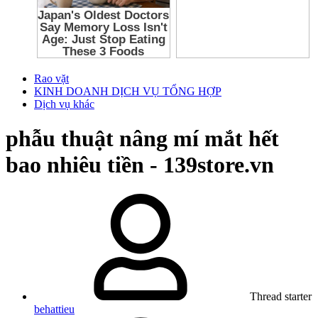
Rao vặt
KINH DOANH DỊCH VỤ TỔNG HỢP
Dịch vụ khác
phẫu thuật nâng mí mắt hết
bao nhiêu tiền - 139store.vn
Thread starter
behattieu