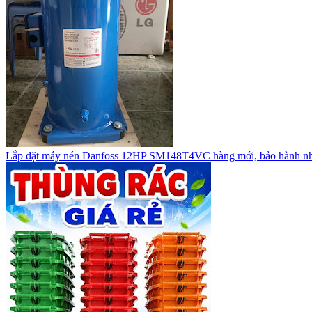
Lắp đặt máy nén Danfoss 12HP SM148T4VC hàng mới, bảo hành n