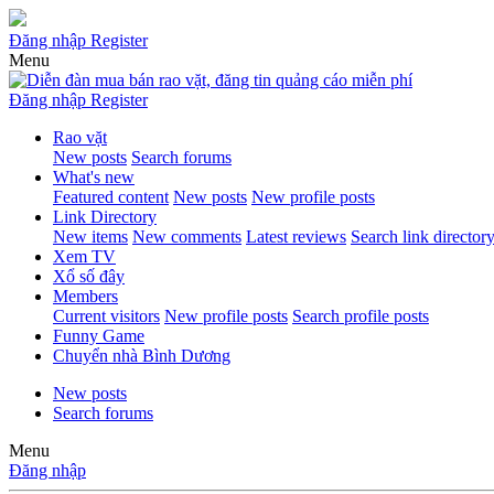
Đăng nhập
Register
Menu
Đăng nhập
Register
Rao vặt
New posts
Search forums
What's new
Featured content
New posts
New profile posts
Link Directory
New items
New comments
Latest reviews
Search link director
Xem TV
Xổ số đây
Members
Current visitors
New profile posts
Search profile posts
Funny Game
Chuyển nhà Bình Dương
New posts
Search forums
Menu
Đăng nhập