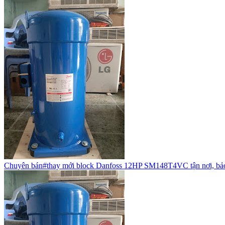
Chuyên bán#thay mới block Danfoss 12HP SM148T4VC tận nơi, bả