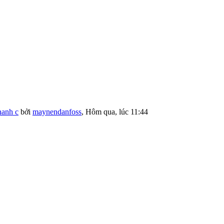
hanh c
bởi
maynendanfoss
,
Hôm qua, lúc 11:44