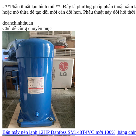
- **Phẫu thuật tạo hình môi**: Đây là phương pháp phẫu thuật xâm l
hoặc mô thừa để tạo đôi môi cân đối hơn. Phẫu thuật này đòi hỏi thời
doanchinhthuan
Chủ đề cùng chuyên mục
Bán máy nén lạnh 12HP Danfoss SM148T4VC mới 100%, hàng chí