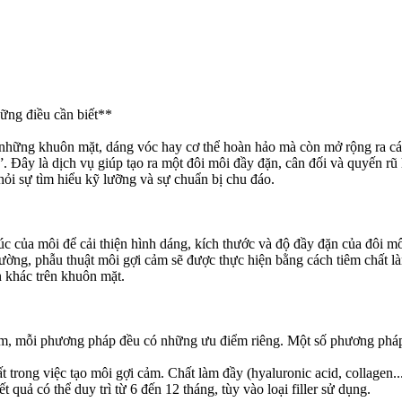
ững điều cần biết**
hững khuôn mặt, dáng vóc hay cơ thể hoàn hảo mà còn mở rộng ra các c
 Đây là dịch vụ giúp tạo ra một đôi môi đầy đặn, cân đối và quyến rũ 
hỏi sự tìm hiểu kỹ lưỡng và sự chuẩn bị chu đáo.
úc của môi để cải thiện hình dáng, kích thước và độ đầy đặn của đôi m
ường, phẫu thuật môi gợi cảm sẽ được thực hiện bằng cách tiêm chất là
n khác trên khuôn mặt.
ảm, mỗi phương pháp đều có những ưu điểm riêng. Một số phương pháp
t trong việc tạo môi gợi cảm. Chất làm đầy (hyaluronic acid, collagen..
uả có thể duy trì từ 6 đến 12 tháng, tùy vào loại filler sử dụng.