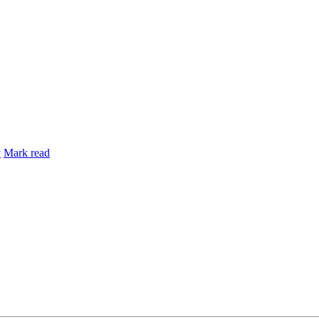
y
Mark read