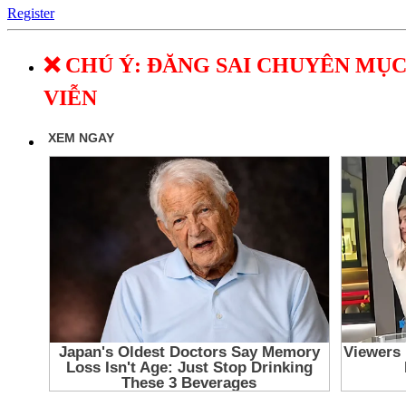
Register
❌ CHÚ Ý: ĐĂNG SAI CHUYÊN MỤC
VIỄN