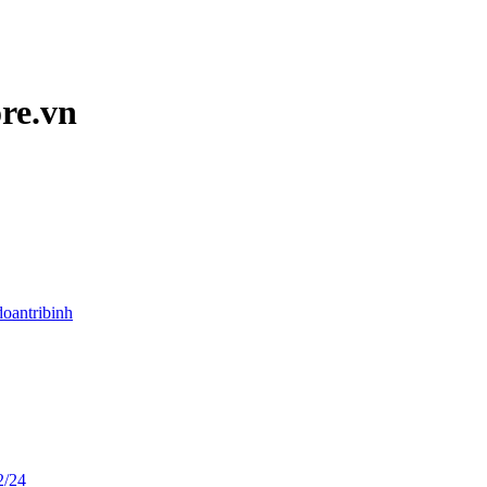
ore.vn
doantribinh
2/24