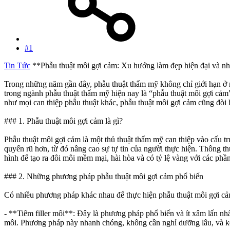
#1
Tin Tức
**Phẫu thuật môi gợi cảm: Xu hướng làm đẹp hiện đại và nh
Trong những năm gần đây, phẫu thuật thẩm mỹ không chỉ giới hạn ở n
trong ngành phẫu thuật thẩm mỹ hiện nay là “phẫu thuật môi gợi cảm”.
như mọi can thiệp phẫu thuật khác, phẫu thuật môi gợi cảm cũng đòi 
### 1. Phẫu thuật môi gợi cảm là gì?
Phẫu thuật môi gợi cảm là một thủ thuật thẩm mỹ can thiệp vào cấu tr
quyến rũ hơn, từ đó nâng cao sự tự tin của người thực hiện. Thông th
hình để tạo ra đôi môi mềm mại, hài hòa và có tỷ lệ vàng với các phầ
### 2. Những phương pháp phẫu thuật môi gợi cảm phổ biến
Có nhiều phương pháp khác nhau để thực hiện phẫu thuật môi gợi c
- **Tiêm filler môi**: Đây là phương pháp phổ biến và ít xâm lấn nhấ
môi. Phương pháp này nhanh chóng, không cần nghỉ dưỡng lâu, và kết q