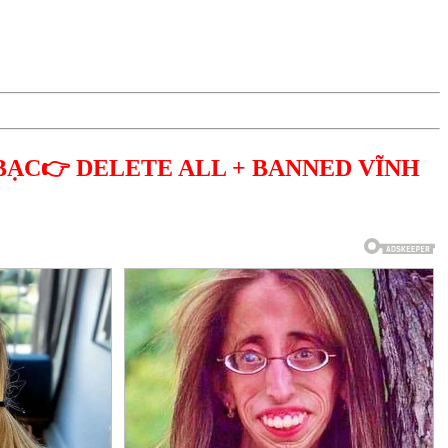
BẠC👉 DELETE ALL + BANNED VĨNH