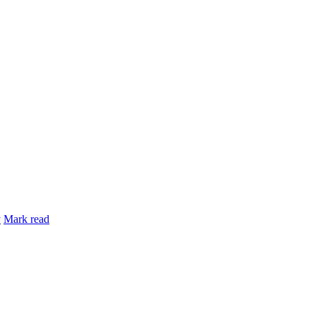
y
Mark read