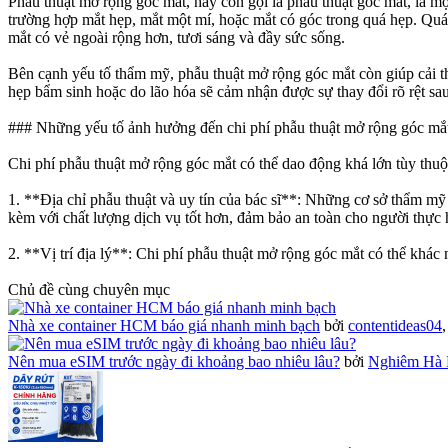
Phẫu thuật mở rộng góc mắt, hay còn gọi là phẫu thuật góc mắt, là mộ
trường hợp mắt hẹp, mắt một mí, hoặc mắt có góc trong quá hẹp. Quá
mắt có vẻ ngoài rộng hơn, tươi sáng và đầy sức sống.
Bên cạnh yếu tố thẩm mỹ, phẫu thuật mở rộng góc mắt còn giúp cải th
hẹp bẩm sinh hoặc do lão hóa sẽ cảm nhận được sự thay đổi rõ rệt sau
### Những yếu tố ảnh hưởng đến chi phí phẫu thuật mở rộng góc mắ
Chi phí phẫu thuật mở rộng góc mắt có thể dao động khá lớn tùy thuộc
1. **Địa chỉ phẫu thuật và uy tín của bác sĩ**: Những cơ sở thẩm mỹ 
kèm với chất lượng dịch vụ tốt hơn, đảm bảo an toàn cho người thực 
2. **Vị trí địa lý**: Chi phí phẫu thuật mở rộng góc mắt có thể khá
Chủ đề cùng chuyên mục
Nhà xe container HCM báo giá nhanh minh bạch
bởi
contentideas04
Nên mua eSIM trước ngày đi khoảng bao nhiêu lâu?
bởi
Nghiêm Hà 