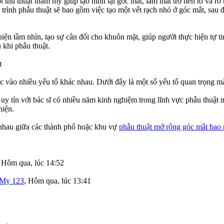
t thủ thuật thẩm mỹ giúp tạo hình lại góc mắt, làm mắt trở nên to và 
 trình phẫu thuật sẽ bao gồm việc tạo một vết rạch nhỏ ở góc mắt, sa
iện tầm nhìn, tạo sự cân đối cho khuôn mặt, giúp người thực hiện tự ti
 khi phẫu thuật.
t
 vào nhiều yếu tố khác nhau. Dưới đây là một số yếu tố quan trọng mà 
uy tín với bác sĩ có nhiều năm kinh nghiệm trong lĩnh vực phẫu thuật 
hiện.
c nhau giữa các thành phố hoặc khu vự
phẫu thuật mở rộng góc mắt bao 
,
Hôm qua, lúc 14:52
My 123
,
Hôm qua, lúc 13:41