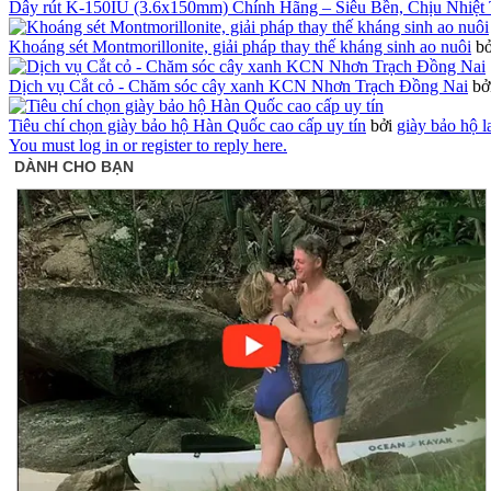
Dây rút K-150IU (3.6x150mm) Chính Hãng – Siêu Bền, Chịu Nhiệt 
Khoáng sét Montmorillonite, giải pháp thay thế kháng sinh ao nuôi
b
Dịch vụ Cắt cỏ - Chăm sóc cây xanh KCN Nhơn Trạch Đồng Nai
bở
Tiêu chí chọn giày bảo hộ Hàn Quốc cao cấp uy tín
bởi
giày bảo hộ 
You must log in or register to reply here.