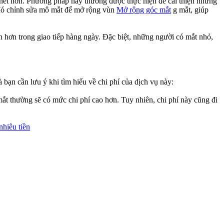
rõ nét hơn. Phương pháp này thường được thực hiện để cải thiện những
u đó chỉnh sửa mô mắt để mở rộng vùn
Mở rộng góc mắt
g mắt, giúp
n hơn trong giao tiếp hàng ngày. Đặc biệt, những người có mắt nhỏ,
bạn cần lưu ý khi tìm hiểu về chi phí của dịch vụ này:
mắt thường sẽ có mức chi phí cao hơn. Tuy nhiên, chi phí này cũng đi
nhiêu tiền