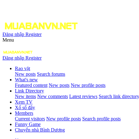
Đăng nhập
Register
Menu
Đăng nhập
Register
Rao vặt
New posts
Search forums
What's new
Featured content
New posts
New profile posts
Link Directory
New items
New comments
Latest reviews
Search link director
Xem TV
Xổ số đây
Members
Current visitors
New profile posts
Search profile posts
Funny Game
Chuyển nhà Bình Dương