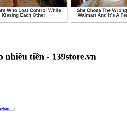
nhiêu tiền - 139store.vn
behattieu