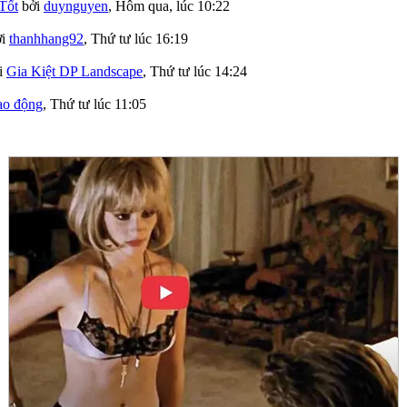
Tốt
bởi
duynguyen
,
Hôm qua, lúc 10:22
ởi
thanhhang92
,
Thứ tư lúc 16:19
i
Gia Kiệt DP Landscape
,
Thứ tư lúc 14:24
lao động
,
Thứ tư lúc 11:05