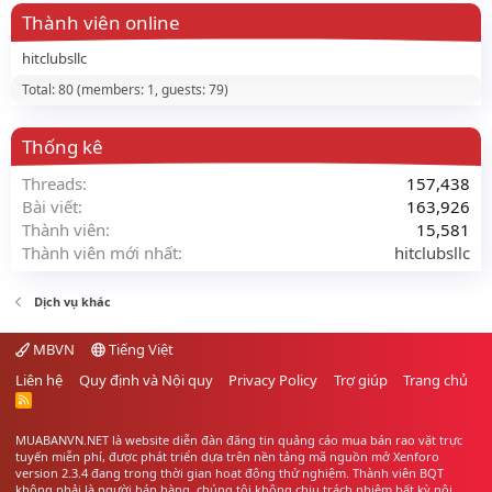
Thành viên online
hitclubsllc
Total: 80 (members: 1, guests: 79)
Thống kê
Threads
157,438
Bài viết
163,926
Thành viên
15,581
Thành viên mới nhất
hitclubsllc
Dịch vụ khác
MBVN
Tiếng Việt
Liên hệ
Quy định và Nội quy
Privacy Policy
Trợ giúp
Trang chủ
R
S
S
MUABANVN.NET là website diễn đàn đăng tin quảng cáo
mua bán rao vặt
trực
tuyến miễn phí, được phát triển dựa trên nền tảng mã nguồn mở Xenforo
version 2.3.4 đang trong thời gian hoạt động thử nghiệm. Thành viên BQT
không phải là người bán hàng, chúng tôi không chịu trách nhiệm bất kỳ nội