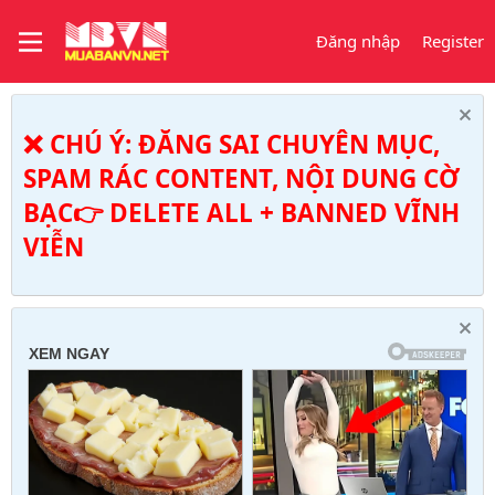
Đăng nhập
Register
❌ CHÚ Ý: ĐĂNG SAI CHUYÊN MỤC,
SPAM RÁC CONTENT, NỘI DUNG CỜ
BẠC👉 DELETE ALL + BANNED VĨNH
VIỄN