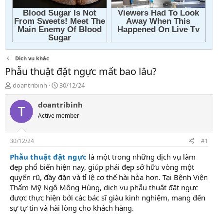
Dịch vụ khác
Phẫu thuật đặt ngực mất bao lâu?
T
N
doantribinh
30/12/24
h
g
r
à
doantribinh
e
y
Active member
a
g
d
ử
s
i
30/12/24
#1
t
a
Phẫu thuật đặt ngực
là một trong những dịch vụ làm
r
đẹp phổ biến hiện nay, giúp phái đẹp sở hữu vòng một
t
quyến rũ, đầy đặn và tỉ lệ cơ thể hài hòa hơn. Tại Bệnh Viện
e
Thẩm Mỹ Ngô Mộng Hùng, dịch vụ phẫu thuật đặt ngực
r
được thực hiện bởi các bác sĩ giàu kinh nghiệm, mang đến
sự tự tin và hài lòng cho khách hàng.