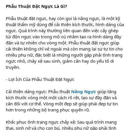
Phẫu Thuật Đặt Ngực Là Gì?
Phẫu thuật đặt ngực, hay còn gọi là nâng ngực, là một kỹ
thuật thẩm mỹ dùng để cải thiện kích thước, hình dáng của
ngực. Quá trình này thường liên quan đến việc cấy ghép
túi độn ngực vào trong mô vú nhằm tạo ra hình dáng đầy
đặn và tự nhiên cho vòng một. Phẫu thuật đặt ngực giúp
cải thiện không chỉ vẻ ngoài mà còn mang lại sự tự tin cho
nhiều phụ nữ, đặc biệt là những người gặp phải tình trạng
ngực nhỏ, chảy xệ sau sinh, giảm cân hay do yếu tố di
truyền.
- Lợi Ích Của Phẫu Thuật Đặt Ngực
Cải thiện dáng ngực: Phẫu thuật
Nâng Ngực
giúp tăng
kích thước vòng một một cách rõ rệt, tạo sự đầy đặn và
cân đối với cơ thể. Vòng một đẹp sẽ giúp phái đẹp tự tin
hơn trong những bộ trang phục quyến rũ.
Khắc phục tình trạng ngực chảy xệ: Sau quá trình mang
thai, sinh nở và cho con bú, nhiều phụ nữ gặp phải tình