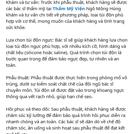
Khám và tư vấn: Trước khi phẫu thuật, khách hàng sẽ được
các bác sĩ thẩm mỹ tại
Thẩm Mỹ Viện
Ngô Mộng Hùng
khám và tư vấn chi tiết về phương pháp, loại túi độn phù
hợp với cơ thể, mong muốn của khách hàng và tình trạng
sức khỏe.
Lựa chọn túi độn ngực: Bác sĩ sẽ giúp khách hàng lựa chọn
loại túi độn ngực phù hợp, với nhiều kích cỡ, hình dáng và
chất liệu (silicone hoặc saline). Quá trình chọn túi độn là
bước quan trọng để đảm bảo ngực đẹp, tự nhiên và an
toàn.
Phẫu thuật: Phẫu thuật được thực hiện trong phòng mổ vô
trùng, dưới sự kiểm soát chặt chẽ của đội ngũ bác sĩ
chuyên môn. Túi độn sẽ được đặt vào trong khoang ngực
thông qua vết rạch nhỏ, giúp hạn chế sẹo.
Hồi phục và theo dõi: Sau phẫu thuật, khách hàng sẽ được
chăm sóc kỹ lưỡng để đảm bảo quá trình hồi phục diễn ra
nhanh chóng và an toàn. Các bác sĩ sẽ dặn dò về chế độ
chăm sóc, ăn uống và sinh hoạt sau phẫu thuật để đạt kết
quả tối ưu.