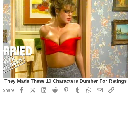
Facebook
X (Twitter)
LinkedIn
Reddit
Pinterest
Tumblr
WhatsApp
Email
Link
Share: