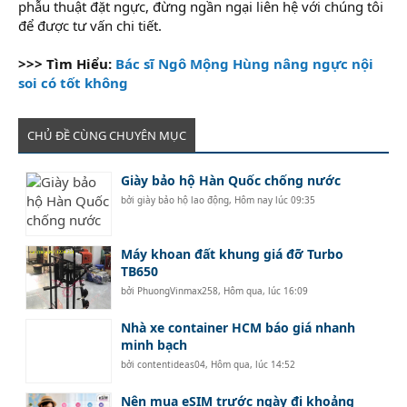
phẫu thuật đặt ngực, đừng ngần ngại liên hệ với chúng tôi
để được tư vấn chi tiết.
>>> Tìm Hiểu:
Bác sĩ Ngô Mộng Hùng nâng ngực nội
soi có tốt không
CHỦ ĐỀ CÙNG CHUYÊN MỤC
Giày bảo hộ Hàn Quốc chống nước
bởi
giày bảo hộ lao động
,
Hôm nay lúc 09:35
Máy khoan đất khung giá đỡ Turbo
TB650
bởi
PhuongVinmax258
,
Hôm qua, lúc 16:09
Nhà xe container HCM báo giá nhanh
minh bạch
bởi
contentideas04
,
Hôm qua, lúc 14:52
Nên mua eSIM trước ngày đi khoảng