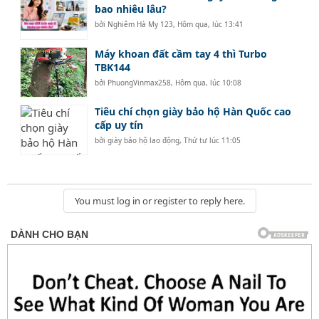
bao nhiêu lâu?
bởi
Nghiêm Hà My 123
,
Hôm qua, lúc 13:41
Máy khoan đất cầm tay 4 thì Turbo
TBK144
bởi
PhuongVinmax258
,
Hôm qua, lúc 10:08
Tiêu chí chọn giày bảo hộ Hàn Quốc cao
cấp uy tín
bởi
giày bảo hộ lao động
,
Thứ tư lúc 11:05
You must log in or register to reply here.