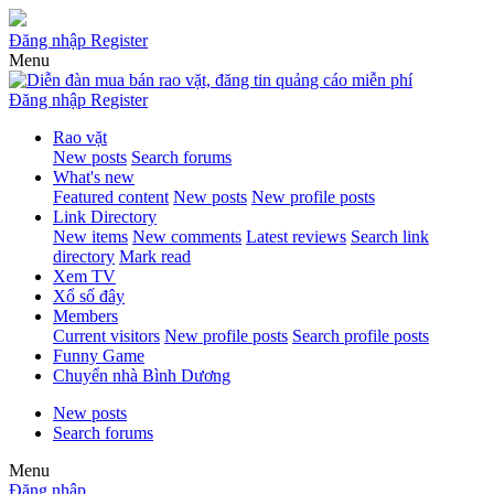
Đăng nhập
Register
Menu
Đăng nhập
Register
Rao vặt
New posts
Search forums
What's new
Featured content
New posts
New profile posts
Link Directory
New items
New comments
Latest reviews
Search link
directory
Mark read
Xem TV
Xổ số đây
Members
Current visitors
New profile posts
Search profile posts
Funny Game
Chuyển nhà Bình Dương
New posts
Search forums
Menu
Đăng nhập