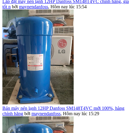
Lắp đặt máy nén lạnh 12HP Danfoss SM148T4VC chính hãng, giá
tốt n
bởi
maynendanfoss
,
Hôm nay lúc 15:54
Bán máy nén lạnh 12HP Danfoss SM148T4VC mới 100%, hàng
chính hãng
bởi
maynendanfoss
,
Hôm nay lúc 15:29