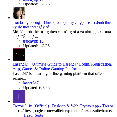
Updated:
1/8/26
Trái bòng boong - Thức quà mộc mạc, ngọt thanh đánh thức
ký ức tuổi thơ ngày hè
Mỗi khi mùa hè mang theo cái nắng oi ả và những cơn mưa
chợt đến chợt...
traicayhp-12
Updated:
1/8/26
Laser247 – Ultimate Guide to Laser247 Login, Registration,
App, Games & Online Gaming Platform
Laser247 is a leading online gaming platform that offers a
secure...
laseer247
Updated:
6/7/26
Trezor Suite (Official) | Desktop & Web Crypto App - Trezor
https://sites.google.com/wallletcrypto.com/trezor-suite/home/
Trezor Suite