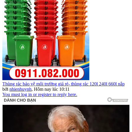
Thùng rác bảo vệ môi trường giá rẻ- thùng rác 120l 240l 660l nắp
bởi
nhienhuynh
,
Hôm nay lúc 10:11
You must log in or register to reply here.