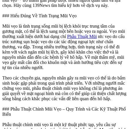
mũi vẹo** trở thành giải pháp được nhiều người quan tâm và lựa
chọn. Hãy cùng 139News tìm hiểu kỹ hơn về dịch vụ này.
### Hiểu Đúng Về Tình Trạng Mũi Vẹo
Mũi vẹo là tình trạng sống mũi bị lệch khỏi trục trung tâm của
gương mặt, có thể là lệch sang một bên hoặc vẹo ra ngoài. Vẹo mũi
thường xuất hiện dưới hai dạng chí
Phẫu Thuật Mũi
nh: vẹo do cấu
trúc xương sụn hoặc vẹo do các tác động ngoại lực như chấn
thương, va đập. Trong nhiều trường hợp, tình trạng này có thể đi
kèm với vách ngăn mũi bị lệch, gây khó khăn cho việc thở và là
nguyên nhân dẫn đến các bệnh lý về hô hấp. Về mặt thẩm mỹ, mũi
vẹo gây mất cân đối cho khuôn mặt và ảnh hưởng tiêu cực đến sự
tự tin của nhiều người.
Theo các chuyên gia, nguyên nhân gây ra mũi vẹo có thể là do bẩm
sinh hoặc gặp phải trong quá trình phát triển. Với những người mắc
chứng vẹo mũi, phẫu thuật chỉnh mũi vẹo không chỉ là phương án
giải quyết về mặt ngoại hình mà còn có thể giúp cải thiện chất lượng
sống bằng cách khắc phục các vấn đề liên quan đến hô hấp.
### Phẫu Thuật Chỉnh Mũi Vẹo – Quy Trình và Các Kỹ Thuật Phổ
Biến
Phẫu thuật chỉnh mũi vẹo là một kỹ thuật phức tạp, yêu cầu sự