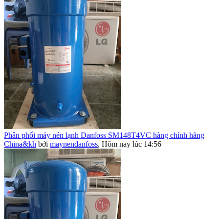
Phân phối máy nén lạnh Danfoss SM148T4VC hàng chính hãng
China&kh
bởi
maynendanfoss
,
Hôm nay lúc 14:56