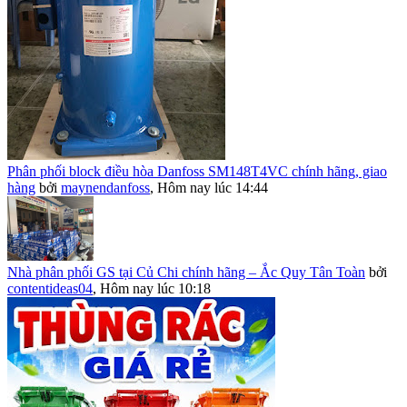
Phân phối block điều hòa Danfoss SM148T4VC chính hãng, giao
hàng
bởi
maynendanfoss
,
Hôm nay lúc 14:44
Nhà phân phối GS tại Củ Chi chính hãng – Ắc Quy Tân Toàn
bởi
contentideas04
,
Hôm nay lúc 10:18