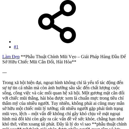
#1
Làm Đẹp
**Phẫu Thuật Chỉnh Mũi Vẹo – Giải Pháp Hàng Đầu Để
Sở Hữu Chiếc Mũi Cân Đối, Hài Hòa**
---
Trong xã hội hiện đại, ngoại hình không chỉ là yếu tố tác động đến
sự tự tin cá nhân mà còn ảnh hưởng sâu sắc đến chất lượng cuộc
sống, công việc và các mối quan hệ xã hội. Một gương mặt cân đối
với chiếc mũi thẳng, hài hòa được xem là chuẩn mực trong tiêu chí
thẩm mỹ của nhiều người. Tuy nhiên, không phải ai cũng may mắn
sở hữu một chiếc mũi lý tưởng; rất nhiều người gặp phải tình trạng
mũi vẹo, lệch – một vấn đề không chỉ gây khó chịu về mặt ngoại
hình mà đôi khi còn gây ra các vấn đề về sức khỏe, chẳng hạn như
khó thở, viêm xoang tái phát. Đây là lý do vì sao **phẫu thuật chỉnh