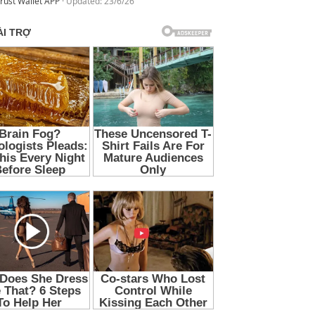
rust Wallet APP
Updated:
23/6/26