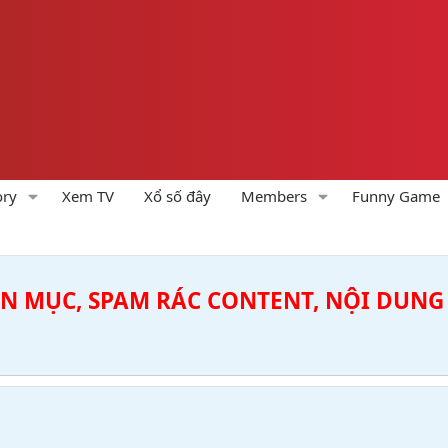
ory
Xem TV
Xổ số đây
Members
Funny Game
ÊN MỤC, SPAM RÁC CONTENT, NỘI DUNG 