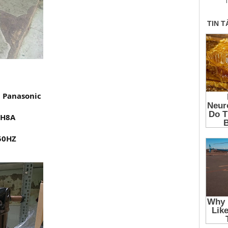
T
 Panasonic
3H8A
50HZ