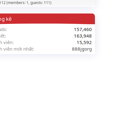
 112 (members: 1, guests: 111)
ng kê
ads
157,460
iết
163,948
h viên
15,592
h viên mới nhất
888jgorg