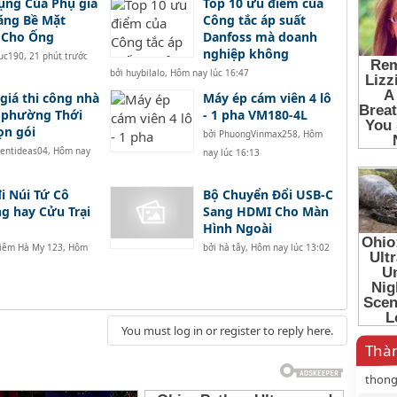
ụng Của Phụ gia
Top 10 ưu điểm của
ăng Bề Mặt
Công tắc áp suất
 Cho Ống
Danfoss mà doanh
nghiệp không
tuc190
,
21 phút trước
bởi
huybilalo
,
Hôm nay lúc 16:47
giá thi công nhà
Máy ép cám viên 4 lô
 phường Thới
- 1 pha VM180-4L
ọn gói
bởi
PhuongVinmax258
,
Hôm
tentideas04
,
Hôm nay
nay lúc 16:13
i Núi Tứ Cô
Bộ Chuyển Đổi USB-C
 hay Cửu Trại
Sang HDMI Cho Màn
Hình Ngoài
iêm Hà My 123
,
Hôm
bởi
hà tây
,
Hôm nay lúc 13:02
You must log in or register to reply here.
Thàn
thon