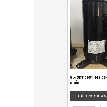
Gọi SĐT 0931 143 034
phẩm
CHỦ ĐỀ CÙNG CHUYÊN