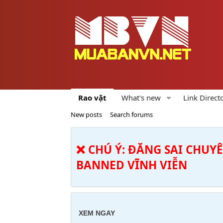
Rao vặt
What's new
Link Direct
New posts
Search forums
❌ CHÚ Ý: ĐĂNG SAI CHUY
BANNED VĨNH VIỄN