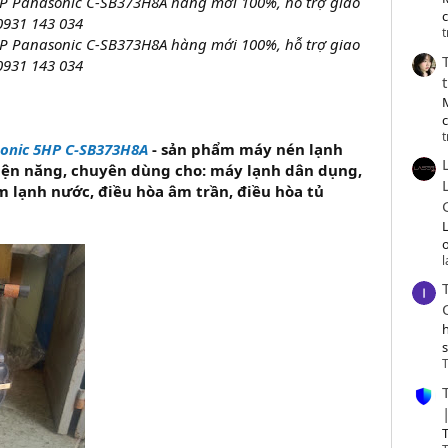
P Panasonic C-SB373H8A hàng mới 100%, hỗ trợ giao
c
0931 143 034
t
P Panasonic C-SB373H8A hàng mới 100%, hỗ trợ giao
0931 143 034
t
sonic 5HP C-SB373H8A
- sản phẩm máy nén lạnh
điện năng, chuyên dùng cho: máy lạnh dân dụng,
m lạnh nước, điều hòa âm trần, điều hòa tủ
o
T
T