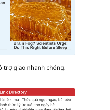
 trợ giao nhanh chóng.
Link Directory
Trái lê ki ma - Thức quà ngọt ngào, bùi béo
đánh thức ký ức tuổi thơ ngày hè
Mỗi khi mùa hè ghé đến mang theo cái nắng chói