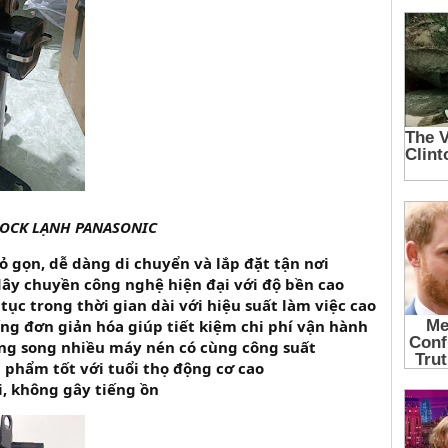
LOCK LẠNH PANASONIC
 gọn, dễ dàng di chuyển và lắp đặt tận nơi
dây chuyền công nghệ hiện đại với độ bền cao
tục trong thời gian dài với hiệu suất làm việc cao
ống đơn giản hóa giúp tiết kiệm chi phí vận hành
ng song nhiều máy nén có cùng công suất
 phẩm tốt với tuổi thọ động cơ cao
, không gây tiếng ồn