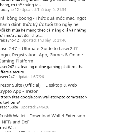
hang, cơ thể chúng ta...
raicayhp-12
Updated:
Thứ bảy lúc 21:54
Trái bòng boong - Thức quà mộc mạc, ngọt
thanh đánh thức ký ức tuổi thơ ngày hè
Mỗi khi mùa hè mang theo cái nắng oi ả và những
cơn mưa chợt đến chợt...
raicayhp-12
Updated:
Thứ bảy lúc 21:46
Laser247 – Ultimate Guide to Laser247
Login, Registration, App, Games & Online
Gaming Platform
Laser247 is a leading online gaming platform that
ffers a secure...
laseer247
Updated:
6/7/26
Trezor Suite (Official) | Desktop & Web
Crypto App - Trezor
https://sites.google.com/wallletcrypto.com/trezor-
suite/home/
rezor Suite
Updated:
24/6/26
Trust® Wallet - Download Wallet Extension
| NFTs and DeFi
rust Wallet