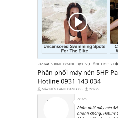
Rao vặt
KINH DOANH DỊCH VỤ TỔNG HỢP
Dị
Phân phối máy nén 5HP Pa
Hotline 0931 143 034
T
N
MÁY NÉN LẠNH DANFOSS
2/1/25
h
g
r
à
2/1/25
e
y
Phân phối máy nén 5H
a
g
d
ử
nhanh chóng. Hotline 
s
i