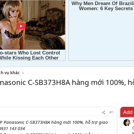
ch vụ khác
nasonic C-SB373H8A hàng mới 100%, hỗ
Add 
#1
P Panasonic C-SB373H8A hàng mới 100%, hỗ trợ giao
0931 143 034