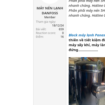
Phân phối máy nén 5H
t
nhanh chóng. Hotline 
MÁY NÉN LẠNH
a
Phân phối máy nén 5H
r
DANFOSS
nhanh chóng. Hotline 
t
Member
e
Tham gia ngày
r
18/12/24
Bài viết
659
Reaction score
0
Block máy lạnh Pana
Điểm
16
thiên về tiết kiệm 
máy sấy khí, máy là
đứng.....................