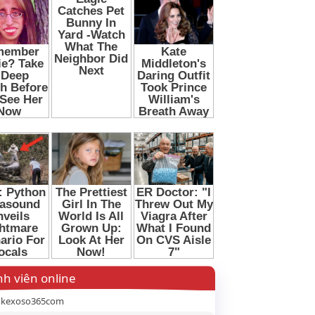
h viên online
gkexoso365com