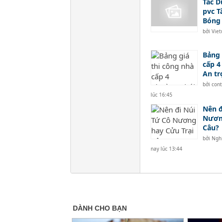
Tác D
pvc T
Bóng
bởi
Vie
Bảng 
cấp 4
An tr
bởi
con
lúc 16:45
Nên đ
Nương
Câu?
bởi
Ngh
nay lúc 13:44