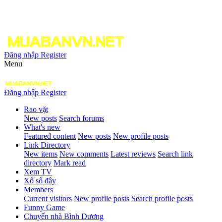
Đăng nhập
Register
Menu
Đăng nhập
Register
Rao vặt
New posts
Search forums
What's new
Featured content
New posts
New profile posts
Link Directory
New items
New comments
Latest reviews
Search link
directory
Mark read
Xem TV
Xổ số đây
Members
Current visitors
New profile posts
Search profile posts
Funny Game
Chuyển nhà Bình Dương