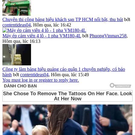
Chuyên thi công bảng hiệu khách sạn TP HCM nổi bật, thu hút
bởi
contentideas04
,
Hôm qua, lúc 16:42
Máy ép cám viên 4 lô - 1 pha VM180-4L
bởi
PhuongVinmax258
,
Hôm qua, lúc 16:13
Công ty làm bảng hiệu quảng cáo quận 1 chuyên nghiệp, có bảo
hành
bởi
contentideas04
,
Hôm qua, lúc 15:49
You must log in or register to reply here.