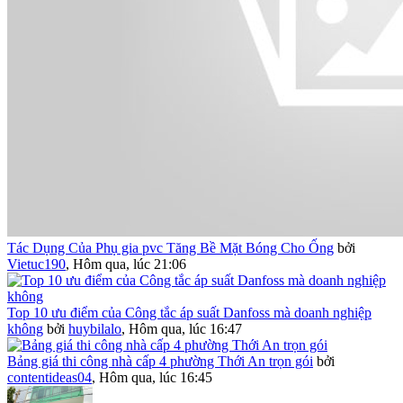
Tác Dụng Của Phụ gia pvc Tăng Bề Mặt Bóng Cho Ống
bởi
Vietuc190
,
Hôm qua, lúc 21:06
Top 10 ưu điểm của Công tắc áp suất Danfoss mà doanh nghiệp
không
bởi
huybilalo
,
Hôm qua, lúc 16:47
Bảng giá thi công nhà cấp 4 phường Thới An trọn gói
bởi
contentideas04
,
Hôm qua, lúc 16:45