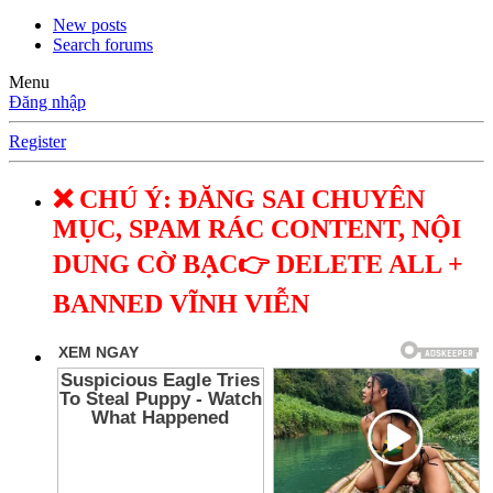
New posts
Search forums
Menu
Đăng nhập
Register
❌ CHÚ Ý: ĐĂNG SAI CHUYÊN
MỤC, SPAM RÁC CONTENT, NỘI
DUNG CỜ BẠC👉 DELETE ALL +
BANNED VĨNH VIỄN