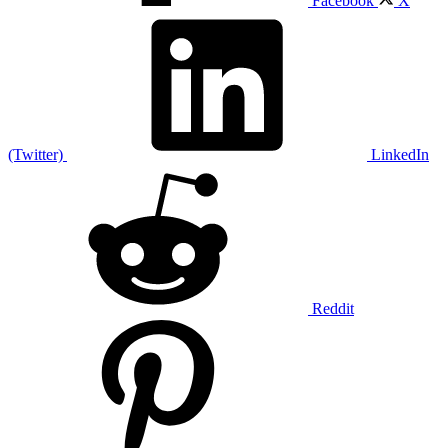
Facebook
X
(Twitter)
LinkedIn
Reddit