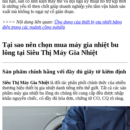
dài hạn, sẵn có linh kiện thay thế và đội ngũ kỹ thuật hỗ trợ kịp thời
là những yếu tố then chốt giúp doanh nghiệp yên tâm vận hành sản
xuất mà không lo ngại sự cố gián đoạn.
>>>> Nội dung liên quan:
Ứng dụng của thiết bị gia nhiệt bằng
điện trong các ngành công nghiệp
Tại sao nên chọn mua máy gia nhiệt bu
lông tại Siêu Thị Máy Gia Nhiệt
Sản phẩm chính hãng với đầy đủ giấy tờ kiểm định
Siêu Thị Máy Gia Nhiệt
là đối tác phân phối chính thức của nhiều
thương hiệu thiết bị gia nhiệt danh tiếng trên thế giới. Tất cả các sản
phẩm máy gia nhiệt bu lông do chúng tôi cung cấp đều được nhập
khẩu nguyên chiếc, có đầy đủ hóa đơn, chứng từ CO, CQ rõ ràng.