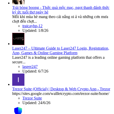
Trái bòng boong - Thức quà mộc mạc, ngọt thanh đánh thức
ký ức tuổi thơ ngày hè
Mỗi khi mùa hè mang theo cái nắng oi ả và những cơn mưa
chợt đến chợt...
traicayhp-12
Updated:
1/8/26
Laser247 – Ultimate Guide to Laser247 Login, Registration,
App, Games & Online Gaming Platform
Laser247 is a leading online gaming platform that offers a
secure...
laseer247
Updated:
6/7/26
Trezor Suite (Official) | Desktop & Web Crypto App - Trezor
https://sites.google.com/wallletcrypto.com/trezor-suite/home/
Trezor Suite
Updated:
24/6/26