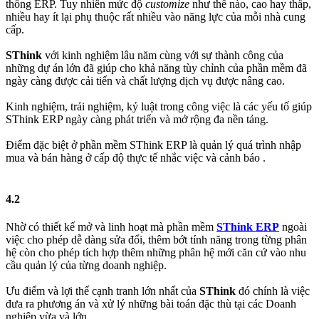
thống ERP. Tuy nhiên mức độ
customize
như thế nào, cao hay thấp,
nhiều hay ít lại phụ thuộc rất nhiều vào năng lực của mỗi nhà cung
cấp.
SThink
với kinh nghiệm lâu năm cùng với sự thành công của
những dự án lớn đã giúp cho khả năng tùy chỉnh của phần mềm đã
ngày càng được cải tiến và chất lượng dịch vụ được nâng cao.
Kinh nghiệm, trải nghiệm, kỷ luật trong công việc là các yếu tố giúp
SThink ERP ngày càng phát triển và mở rộng đa nền tảng.
Điểm đặc biệt ở phần mềm SThink ERP là quản lý quá trình nhập
mua và bán hàng ở cấp độ thực tế nhắc việc và cảnh báo .
4.2​
Nhờ có thiết kế mở và linh hoạt mà phần mềm
SThink ERP
ngoài
việc cho phép dễ dàng sửa đổi, thêm bớt tính năng trong từng phân
hệ còn cho phép tích hợp thêm những phân hệ mới căn cứ vào nhu
cầu quản lý của từng doanh nghiệp.
Ưu điểm và lợi thế cạnh tranh lớn nhất của
SThink
đó chính là việc
đưa ra phương án và xử lý những bài toán đặc thù tại các Doanh
nghiệp vừa và lớn.