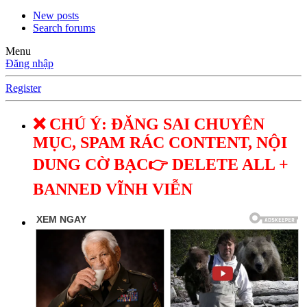
New posts
Search forums
Menu
Đăng nhập
Register
❌ CHÚ Ý: ĐĂNG SAI CHUYÊN
MỤC, SPAM RÁC CONTENT, NỘI
DUNG CỜ BẠC👉 DELETE ALL +
BANNED VĨNH VIỄN