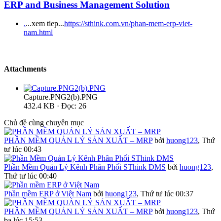
ERP and Business Management Solution
.
...xem tiep...
https://sthink.com.vn/phan-mem-erp-viet-
nam.html
Attachments
Capture.PNG2(b).PNG
432.4 KB · Đọc: 26
Chủ đề cùng chuyên mục
PHẦN MỀM QUẢN LÝ SẢN XUẤT – MRP
bởi
huong123
,
Thứ
tư lúc 00:43
Phần Mềm Quản Lý Kênh Phân Phối SThink DMS
bởi
huong123
,
Thứ tư lúc 00:40
Phần mềm ERP ở Việt Nam
bởi
huong123
,
Thứ tư lúc 00:37
PHẦN MỀM QUẢN LÝ SẢN XUẤT – MRP
bởi
huong123
,
Thứ
ba lúc 15:53