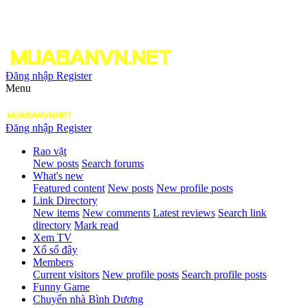
Đăng nhập
Register
Menu
Đăng nhập
Register
Rao vặt
New posts
Search forums
What's new
Featured content
New posts
New profile posts
Link Directory
New items
New comments
Latest reviews
Search link
directory
Mark read
Xem TV
Xổ số đây
Members
Current visitors
New profile posts
Search profile posts
Funny Game
Chuyển nhà Bình Dương