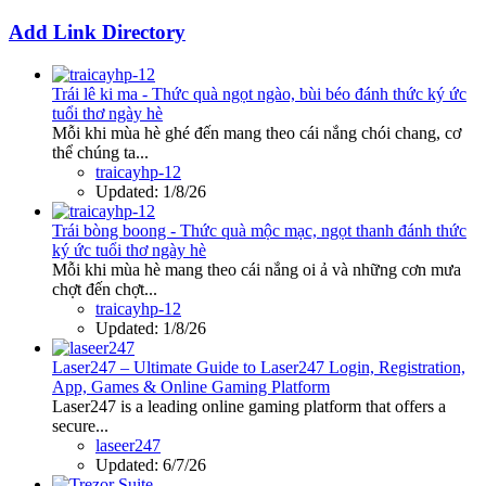
Add Link Directory
Trái lê ki ma - Thức quà ngọt ngào, bùi béo đánh thức ký ức
tuổi thơ ngày hè
Mỗi khi mùa hè ghé đến mang theo cái nắng chói chang, cơ
thể chúng ta...
traicayhp-12
Updated:
1/8/26
Trái bòng boong - Thức quà mộc mạc, ngọt thanh đánh thức
ký ức tuổi thơ ngày hè
Mỗi khi mùa hè mang theo cái nắng oi ả và những cơn mưa
chợt đến chợt...
traicayhp-12
Updated:
1/8/26
Laser247 – Ultimate Guide to Laser247 Login, Registration,
App, Games & Online Gaming Platform
Laser247 is a leading online gaming platform that offers a
secure...
laseer247
Updated:
6/7/26