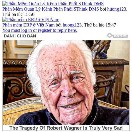
Phần Mềm Quản Lý Kênh Phân Phối SThink DMS
bởi
huong123
,
Thứ ba lúc 15:50
Phần mềm ERP ở Việt Nam
bởi
huong123
,
Thứ ba lúc 15:47
You must log in or register to reply here.