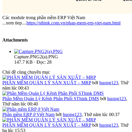
Các module trong phần mềm ERP Việt Nam
...xem tiep....
https://sthink.com.vn/phan-mem-erp-viet-nam.html
Attachments
Capture.PNG2(a).PNG
147.7 KB · Đọc: 28
Chủ đề cùng chuyên mục
PHẦN MỀM QUẢN LÝ SẢN XUẤT – MRP
bởi
huong123
,
Thứ
năm lúc 00:43
Phần Mềm Quản Lý Kênh Phân Phối SThink DMS
bởi
huong123
,
Thứ năm lúc 00:40
Phần mềm ERP ở Việt Nam
bởi
huong123
,
Thứ năm lúc 00:37
PHẦN MỀM QUẢN LÝ SẢN XUẤT – MRP
bởi
huong123
,
Thứ
ba lúc 15:53