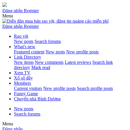
Đăng nhập
Register
Menu
Đăng nhập
Register
Rao vặt
New posts
Search forums
What's new
Featured content
New posts
New profile posts
Link Directory
New items
New comments
Latest reviews
Search link
directory
Mark read
Xem TV
Xổ số đây
Members
Current visitors
New profile posts
Search profile posts
Funny Game
Chuyển nhà Bình Dương
New posts
Search forums
Menu
Đăng nhập