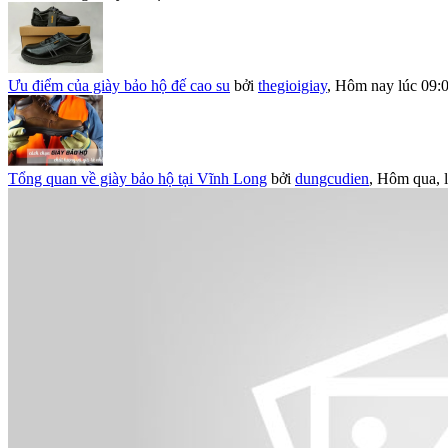
Ưu điểm của giày bảo hộ đế cao su
bởi
thegioigiay
,
Hôm nay lúc 09:
Tổng quan về giày bảo hộ tại Vĩnh Long
bởi
dungcudien
,
Hôm qua, l