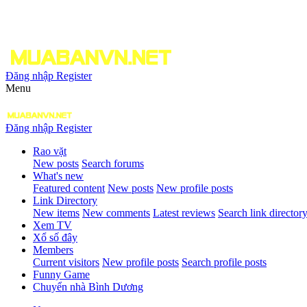
Đăng nhập
Register
Menu
Đăng nhập
Register
Rao vặt
New posts
Search forums
What's new
Featured content
New posts
New profile posts
Link Directory
New items
New comments
Latest reviews
Search link director
Xem TV
Xổ số đây
Members
Current visitors
New profile posts
Search profile posts
Funny Game
Chuyển nhà Bình Dương