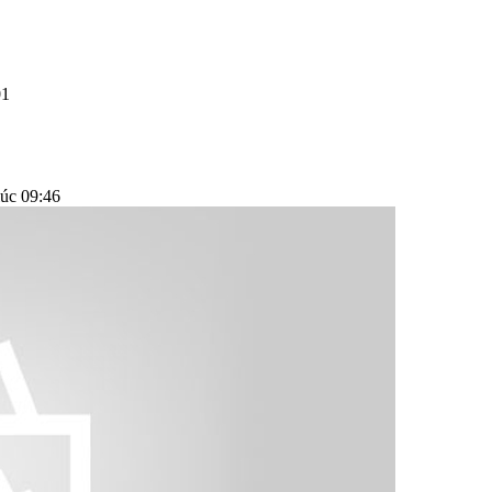
01
úc 09:46