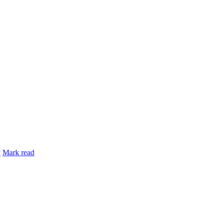
y
Mark read