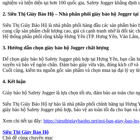
nghiệm và hiện diện tại hơn 100 quốc gia, Safety Jogger khẳng định u
2. Siêu Thị Giày Bảo Hộ – Nhà phân phối giày bảo hộ Jogger tại
Siêu Thị Giày Bảo Hộ là nhà phân phối hàng đầu các sản phẩm bảo hộ
cung cấp sản phẩm chất lượng cao, giá cả cạnh tranh nhờ là đối tác 
Hệ thống phân phối rộng khắp Hưng Yên (TP. Hưng Yên, Văn Lâm, M
3. Hướng dẫn chọn giày bảo hộ Jogger chất lượng
Để chọn giày bảo hộ Safety Jogger phù hợp tại Hưng Yên, bạn cần lưu
xuyên và bảo vệ ngón chân. Đảm bảo giày vừa vặn, đúng kích cỡ và ki
Cuối cùng, kiểm tra nguồn gốc sản phẩm và chọn mua tại đại lý uy t
4. Kết luận
Giày bảo hộ Safety Jogger là lựa chọn tối ưu, đảm bảo an toàn cho ngư
Siêu Thị Giày Bảo Hộ tự hào là nhà phân phối chính hãng tại Hưng Y
giày bảo hộ Safety Jogger phù hợp, bảo vệ an toàn tối đa cho bạn và
Xem chi tiết tại đây:
https://sieuthigiaybaoho.net/noi-ban-giay-bao-ho-
Siêu Thị Giày Bảo Hộ
Chủ đề cùng chuyên mục