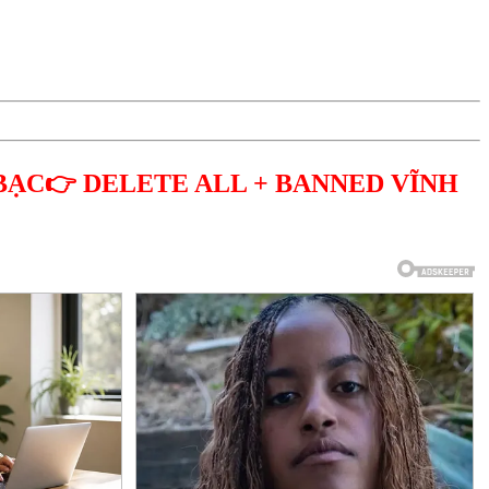
BẠC👉 DELETE ALL + BANNED VĨNH