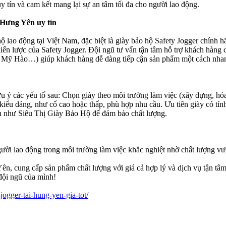
y tín và cam kết mang lại sự an tâm tối đa cho người lao động.
 Hưng Yên uy tín
 lao động tại Việt Nam, đặc biệt là giày bảo hộ Safety Jogger chính
chiến lược của Safety Jogger. Đội ngũ tư vấn tận tâm hỗ trợ khách hàng
ỹ Hào…) giúp khách hàng dễ dàng tiếp cận sản phẩm một cách nhanh
 ý các yếu tố sau: Chọn giày theo môi trường làm việc (xây dựng, hóa
ểu dáng, như cổ cao hoặc thấp, phù hợp nhu cầu. Ưu tiên giày có tính 
ín như Siêu Thị Giày Bảo Hộ để đảm bảo chất lượng.
ời lao động trong môi trường làm việc khắc nghiệt nhờ chất lượng vượt t
ên, cung cấp sản phẩm chất lượng với giá cả hợp lý và dịch vụ tận tâ
 đội ngũ của mình!
jogger-tai-hung-yen-gia-tot/