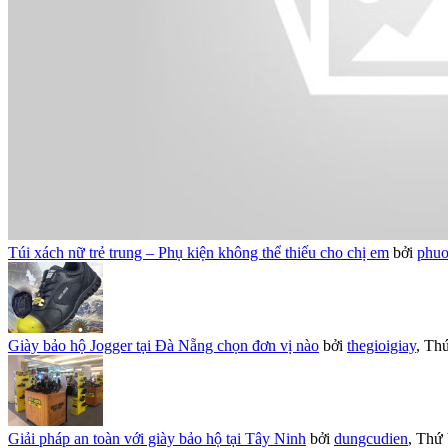
Túi xách nữ trẻ trung – Phụ kiện không thể thiếu cho chị em
bởi
phuo
Giày bảo hộ Jogger tại Đà Nẵng chọn đơn vị nào
bởi
thegioigiay
,
Thứ
Giải pháp an toàn với giày bảo hộ tại Tây Ninh
bởi
dungcudien
,
Thứ 