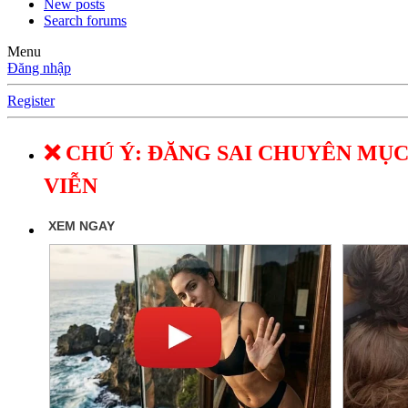
New posts
Search forums
Menu
Đăng nhập
Register
❌ CHÚ Ý: ĐĂNG SAI CHUYÊN MỤC
VIỄN