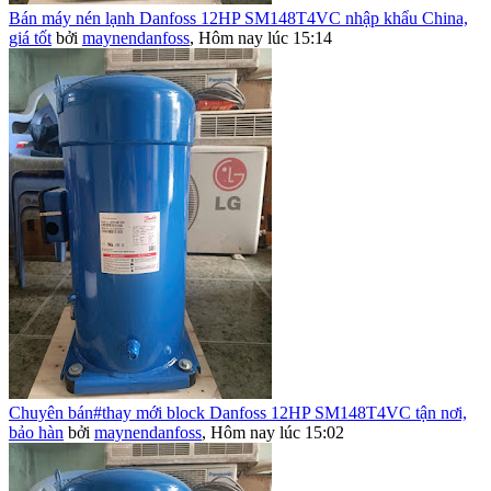
Bán máy nén lạnh Danfoss 12HP SM148T4VC nhập khẩu China,
giá tốt
bởi
maynendanfoss
,
Hôm nay lúc 15:14
Chuyên bán#thay mới block Danfoss 12HP SM148T4VC tận nơi,
bảo hàn
bởi
maynendanfoss
,
Hôm nay lúc 15:02