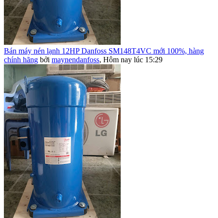
Bán máy nén lạnh 12HP Danfoss SM148T4VC mới 100%, hàng
chính hãng
bởi
maynendanfoss
,
Hôm nay lúc 15:29