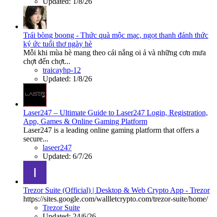
Updated:
1/8/26
Trái bòng boong - Thức quà mộc mạc, ngọt thanh đánh thức
ký ức tuổi thơ ngày hè
Mỗi khi mùa hè mang theo cái nắng oi ả và những cơn mưa
chợt đến chợt...
traicayhp-12
Updated:
1/8/26
Laser247 – Ultimate Guide to Laser247 Login, Registration,
App, Games & Online Gaming Platform
Laser247 is a leading online gaming platform that offers a
secure...
laseer247
Updated:
6/7/26
Trezor Suite (Official) | Desktop & Web Crypto App - Trezor
https://sites.google.com/wallletcrypto.com/trezor-suite/home/
Trezor Suite
Updated:
24/6/26