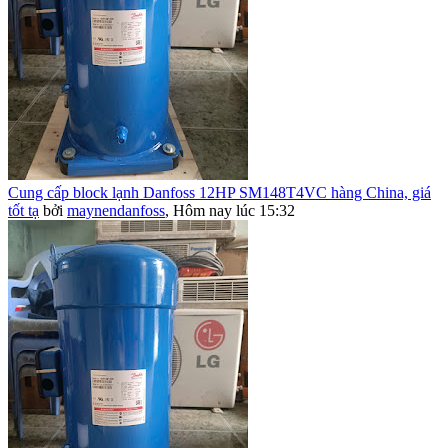
Cung cấp block lạnh Danfoss 12HP SM148T4VC hàng China, giá
tốt tạ
bởi
maynendanfoss
,
Hôm nay lúc 15:32