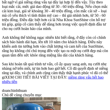
bất ngờ vì giá niềng răng vẩu tại đây lại hợp lý đến vậy. Tùy theo
loại mắc cài, mức giá dao động từ 30 - 60 triệu đồng. Nếu chọn mắc
cài kim loại, giá sẽ khoảng 30 - 40 triệu đồng, còn mắc cài sứ – loại
mà cô yêu thích vì tính thẩm mỹ cao – thì giá nhỉnh hơn, từ 50 - 60
triệu đồng. Điều đặc biệt hơn cả là Nha Khoa SunShine còn hỗ trợ
trả góp, giúp cô cảm thấy dễ dàng hơn trong việc quyết định đầu tư
cho nụ cười hoàn hảo của mình.
Anh không thể không ngạc nhiên khi biết rằng, ở đây còn có chính
sách bảo hành dài hạn, lên tới 10 năm cho khách hàng. Điều này
khiến anh tin tưởng hơn vào chất lượng và cam kết của SunShine,
rằng họ không chỉ chú trọng đến việc tạo ra một nụ cười đẹp mà còn
quan tâm đến sức khỏe răng miệng lâu dài của khách hàng.
Sau khi hoàn tất quá trình tư vấn, cô ấy quay sang anh, nụ cười nhẹ
nhàng nở trên môi, tự tin hơn bao giờ hết. Cô đã quyết định sẽ niềng
răng tại đây, và chính anh cũng cảm thấy thật hạnh phúc vì đã có thể
giXEM CHI TIẾT BÀI VIẾT TẠI ĐÂY:
niềng răng vẩu hết bao
nhiêu tiền
doanchinhthuan
Chủ đề cùng chuyên mục