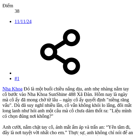
Điểm
38
11/11/24
#1
Nha Khoa
Đó là một buổi chiều nắng dịu, anh nhẹ nhàng nắm tay
cô bước vào Nha Khoa SunShine 488 Xã Đàn. Hôm nay là ngày
mà cô ấy đã mong chờ từ lâu – ngày cô ấy quyết định "niềng răng
vẩu". Dù đã suy nghĩ nhiều lần, cô vẫn không khỏi lo lắng, đôi mắt
long lanh như hỏi anh một câu mà cô chưa dám thốt ra: "Liệu mình
có chọn đúng nơi không?"
Anh cười, nắm chặt tay cô, ánh mắt ấm áp và trấn an: “Yên tâm đi,
đây là nơi tuyệt vời nhất cho em.” Thực sự, anh không chỉ nói để an