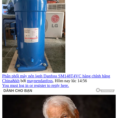
Phân phối máy nén lạnh Danfoss SM148T4VC hàng chính hãng
China&kh
bởi
maynendanfoss
,
Hôm nay lúc 14:56
You must log in or register to reply here.