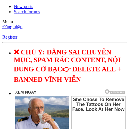
New posts
Search forums
Menu
Đăng nhập
Register
❌ CHÚ Ý: ĐĂNG SAI CHUYÊN
MỤC, SPAM RÁC CONTENT, NỘI
DUNG CỜ BẠC👉 DELETE ALL +
BANNED VĨNH VIỄN