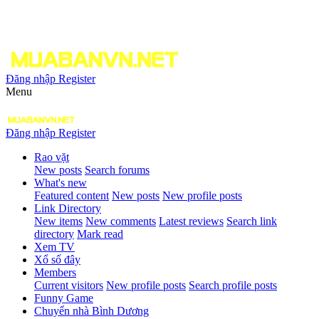
Đăng nhập
Register
Menu
Đăng nhập
Register
Rao vặt
New posts
Search forums
What's new
Featured content
New posts
New profile posts
Link Directory
New items
New comments
Latest reviews
Search link
directory
Mark read
Xem TV
Xổ số đây
Members
Current visitors
New profile posts
Search profile posts
Funny Game
Chuyển nhà Bình Dương