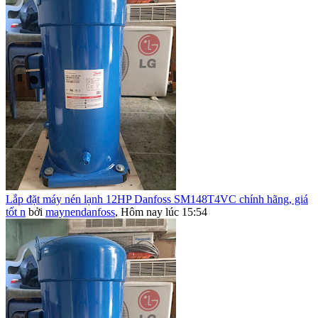
Lắp đặt máy nén lạnh 12HP Danfoss SM148T4VC chính hãng, giá
tốt n
bởi
maynendanfoss
,
Hôm nay lúc 15:54