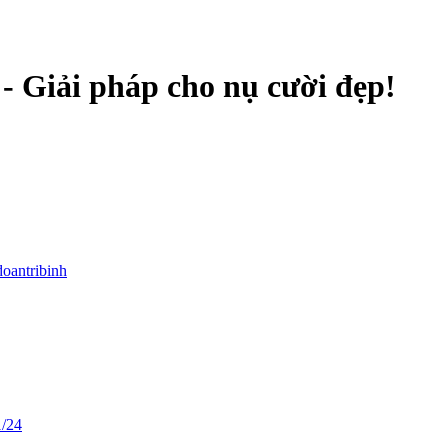
- Giải pháp cho nụ cười đẹp!
doantribinh
1/24