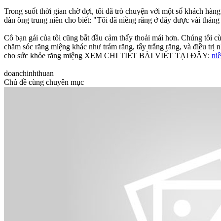
Trong suốt thời gian chờ đợi, tôi đã trò chuyện với một số khách hà
đàn ông trung niên cho biết: "Tôi đã niềng răng ở đây được vài tháng
Cô bạn gái của tôi cũng bắt đầu cảm thấy thoải mái hơn. Chúng tôi
chăm sóc răng miệng khác như trám răng, tẩy trắng răng, và điều trị
cho sức khỏe răng miệng XEM CHI TIẾT BÀI VIẾT TẠI ĐÂY:
ni
doanchinhthuan
Chủ đề cùng chuyên mục