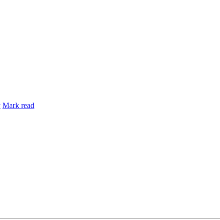
y
Mark read