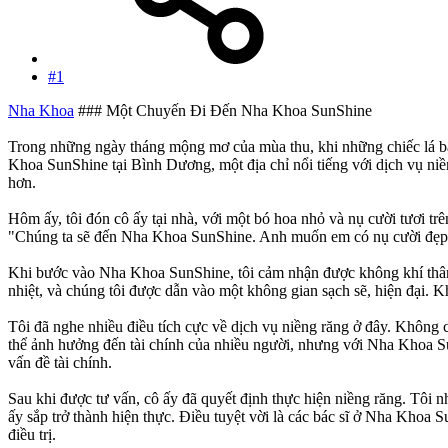
#1
Nha Khoa
### Một Chuyến Đi Đến Nha Khoa SunShine
Trong những ngày tháng mộng mơ của mùa thu, khi những chiếc lá bắt
Khoa SunShine tại Bình Dương, một địa chỉ nổi tiếng với dịch vụ ni
hơn.
Hôm ấy, tôi đón cô ấy tại nhà, với một bó hoa nhỏ và nụ cười tươi tr
"Chúng ta sẽ đến Nha Khoa SunShine. Anh muốn em có nụ cười đẹp 
Khi bước vào Nha Khoa SunShine, tôi cảm nhận được không khí thân 
nhiệt, và chúng tôi được dẫn vào một không gian sạch sẽ, hiện đại. K
Tôi đã nghe nhiều điều tích cực về dịch vụ niềng răng ở đây. Không c
thể ảnh hưởng đến tài chính của nhiều người, nhưng với Nha Khoa Sun
vấn đề tài chính.
Sau khi được tư vấn, cô ấy đã quyết định thực hiện niềng răng. Tôi n
ấy sắp trở thành hiện thực. Điều tuyệt vời là các bác sĩ ở Nha Khoa
điều trị.