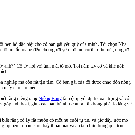
ổi hẹn hò đặc biệt cho cô bạn gái yêu quý của mình. Tôi chọn Nha
ì tôi muốn mang đến cho người yêu một nụ cười tự tin hơn, rạng rỡ
ậy anh?" Cô ấy hỏi với ánh mắt tò mò. Tôi nắm tay cô và khẽ nói:
hích.
 nghiệp mà còn rất tận tâm. Cô bạn gái của tôi được chào đón nồng
 cô ấy dần tan biến.
 biết rằng niềng răng
Niềng Răng
là một quyết định quan trọng và có
góp linh hoạt, giúp các bạn trẻ như chúng tôi không phải lo lắng về
 biết rằng cô ấy rất muốn có một nụ cười tự tin, và giờ đây, ước mơ
 giúp bệnh nhân cảm thấy thoải mái và an tâm hơn trong quá trình