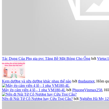
Tác Dụng Của Phụ gia pvc Tăng Bề Mặt Bóng Cho Ống
bởi
Vietuc
Kem dưỡng và sữa dưỡng khác nhau thế nào
bởi
thudaumot
,
Hôm qua
Máy ép cám viên 4 lô - 1 pha VM180-4L
bởi
PhuongVinmax258
,
Hô
Nên đi Núi Tứ Cô Nương hay Cửu Trại Câu?
bởi
Nghiêm Hà My 12