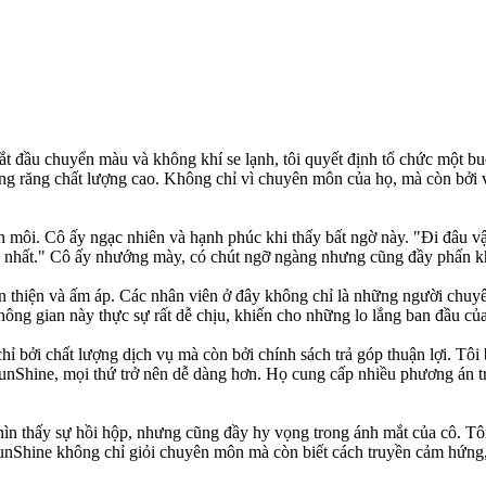
 đầu chuyển màu và không khí se lạnh, tôi quyết định tổ chức một bu
ềng răng chất lượng cao. Không chỉ vì chuyên môn của họ, mà còn bởi v
ên môi. Cô ấy ngạc nhiên và hạnh phúc khi thấy bất ngờ này. "Đi đâu v
nhất." Cô ấy nhướng mày, có chút ngỡ ngàng nhưng cũng đầy phấn k
thiện và ấm áp. Các nhân viên ở đây không chỉ là những người chuyên
hông gian này thực sự rất dễ chịu, khiến cho những lo lắng ban đầu của
hỉ bởi chất lượng dịch vụ mà còn bởi chính sách trả góp thuận lợi. Tôi
Shine, mọi thứ trở nên dễ dàng hơn. Họ cung cấp nhiều phương án trả 
hìn thấy sự hồi hộp, nhưng cũng đầy hy vọng trong ánh mắt của cô. Tôi
 SunShine không chỉ giỏi chuyên môn mà còn biết cách truyền cảm hứng,