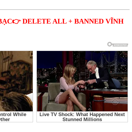
BẠC👉 DELETE ALL + BANNED VĨNH