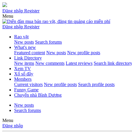
Đăng nhập
Register
Menu
Đăng nhập
Register
Rao vặt
New posts
Search forums
What's new
Featured content
New posts
New profile posts
Link Directory
New items
New comments
Latest reviews
Search link director
Xem TV
Xổ số đây
Members
Current visitors
New profile posts
Search profile posts
Funny Game
Chuyển nhà Bình Dương
New posts
Search forums
Menu
Đăng nhập