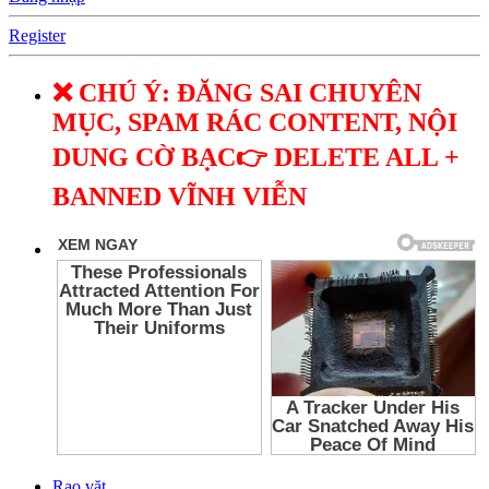
Register
❌ CHÚ Ý: ĐĂNG SAI CHUYÊN
MỤC, SPAM RÁC CONTENT, NỘI
DUNG CỜ BẠC👉 DELETE ALL +
BANNED VĨNH VIỄN
Rao vặt