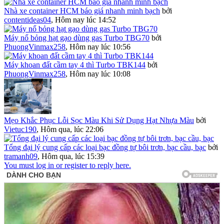
Nhà xe container HCM báo giá nhanh minh bạch
bởi
contentideas04
,
Hôm nay lúc 14:52
Máy nổ bỏng hạt gạo dùng gas Turbo TBG70
bởi
PhuongVinmax258
,
Hôm nay lúc 10:56
Máy khoan đất cầm tay 4 thì Turbo TBK144
bởi
PhuongVinmax258
,
Hôm nay lúc 10:08
Mẹo Khắc Phục Lỗi Sọc Màu Khi Sử Dụng Hạt Nhựa Màu
bởi
Vietuc190
,
Hôm qua, lúc 22:06
Tổng đại lý cung cấp các loại bạc đồng tự bôi trơn, bạc cầu, bạc
bởi
tramanh09
,
Hôm qua, lúc 15:39
You must log in or register to reply here.