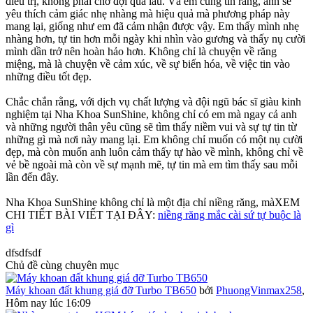
điều trị, không phải chờ đợi quá lâu. Và em cũng tin rằng, anh sẽ
yêu thích cảm giác nhẹ nhàng mà hiệu quả mà phương pháp này
mang lại, giống như em đã cảm nhận được vậy. Em thấy mình nhẹ
nhàng hơn, tự tin hơn mỗi ngày khi nhìn vào gương và thấy nụ cười
mình dần trở nên hoàn hảo hơn. Không chỉ là chuyện về răng
miệng, mà là chuyện về cảm xúc, về sự biến hóa, về việc tin vào
những điều tốt đẹp.
Chắc chắn rằng, với dịch vụ chất lượng và đội ngũ bác sĩ giàu kinh
nghiệm tại Nha Khoa SunShine, không chỉ có em mà ngay cả anh
và những người thân yêu cũng sẽ tìm thấy niềm vui và sự tự tin từ
những gì mà nơi này mang lại. Em không chỉ muốn có một nụ cười
đẹp, mà còn muốn anh luôn cảm thấy tự hào về mình, không chỉ về
vẻ bề ngoài mà còn về sự mạnh mẽ, tự tin mà em tìm thấy sau mỗi
lần đến đây.
Nha Khoa SunShine không chỉ là một địa chỉ niềng răng, màXEM
CHI TIẾT BÀI VIẾT TẠI ĐÂY:
niềng răng mắc cài sứ tự buộc là
gì
dfsdfsdf
Chủ đề cùng chuyên mục
Máy khoan đất khung giá đỡ Turbo TB650
bởi
PhuongVinmax258
,
Hôm nay lúc 16:09