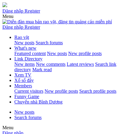
Đăng nhập
Register
Menu
Đăng nhập
Register
Rao vặt
New posts
Search forums
What's new
Featured content
New posts
New profile posts
Link Directory
New items
New comments
Latest reviews
Search link
directory
Mark read
Xem TV
Xổ số đây
Members
Current visitors
New profile posts
Search profile posts
Funny Game
Chuyển nhà Bình Dương
New posts
Search forums
Menu
Đăng nhập