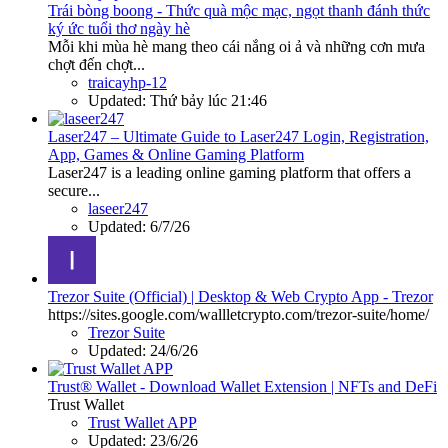
Trái bòng boong - Thức quà mộc mạc, ngọt thanh đánh thức
ký ức tuổi thơ ngày hè
Mỗi khi mùa hè mang theo cái nắng oi ả và những cơn mưa
chợt đến chợt...
traicayhp-12
Updated:
Thứ bảy lúc 21:46
Laser247 – Ultimate Guide to Laser247 Login, Registration,
App, Games & Online Gaming Platform
Laser247 is a leading online gaming platform that offers a
secure...
laseer247
Updated:
6/7/26
Trezor Suite (Official) | Desktop & Web Crypto App - Trezor
https://sites.google.com/wallletcrypto.com/trezor-suite/home/
Trezor Suite
Updated:
24/6/26
Trust® Wallet - Download Wallet Extension | NFTs and DeFi
Trust Wallet
Trust Wallet APP
Updated:
23/6/26