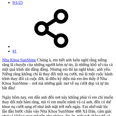
9/1/25
#1
Nha Khoa SunShine
Chàng à, em biết anh luôn nghĩ rằng niềng
răng là chuyện của những người kém tự tin, là những khổ sở của cả
một quá trình dài đằng đẵng. Nhưng em thì lại nghĩ khác, anh yêu.
Niềng răng không chỉ là thay đổi một nụ cười, mà là một cuộc hành
trình thay đổi cả cuộc đời, là điều kỳ diệu mà em tìm thấy ở Nha
Khoa SunShine – nơi mà những giấc mơ về nụ cười đẹp và tự tin
bắt đầu!
Ngày hôm nay, em dẫn anh đến nơi này không phải vì em chỉ muốn
thay đổi một hàm răng, mà vì em muốn mình và cả anh, đều có thể
khoe nụ cười rạng rỡ như ánh mặt trời mỗi ngày. Em nhớ mãi lúc
lần đầu bước chân vào Nha Khoa SunShine 488 Xã Đàn, cảm giác
như cả không gian trở nên nhẹ nhàng, ấm áp, một nơi chẳng hề có