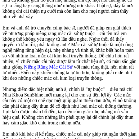
sự lo lắng hay căng thẳng như những nơi khác. Thật sự, đây là nơi
không chỉ cải thiện nụ cười mà còn làm cho mọi người cảm thấy
như về nhà vậy.
Em và anh đã trò chuyện cùng bác sĩ, người đã giúp em giải thích
về phương pháp niềng răng mắc cài sứ tự buộc – cái tên mà em
không thể không yêu ngay từ lần đầu nghe. Nghe thôi đã thấy
quyến rũ lắm rồi, phải không anh? Mắc cài sứ tự buộc là một công
nghệ niềng răng hiện đại, nhẹ nhàng và tinh tế, khác biệt hoàn toàn
so với những loại mắc cài kim loại truyền thống. Dễ chịu hơn rất
nhiều, vì chiếc mắc cài này được làm từ chất liệu sứ, có màu sắc gần
như giống
Niềng Răng Mắc Cài Sứ
với màu răng thật, nên nhìn rất
tự nhiên. Điều này khiến chúng ta tự tin hơn, không phải e dè như
khi đeo những chiếc mắc cài kim loại truyền thống.
Nhưng điểm đặc biệt nhất, anh à, chính là "tự buộc" – điều mà chỉ
Nha Khoa SunShine mới mang lại cho em sự tiện lợi ấy. Các mắc
cài này có một cơ chế đặc biệt giúp giảm thiểu đau đớn, vì nó không
cần phải dùng dây thun để cố định như loại mắc cài thông thường.
Lực kéo được phân bố đều, tạo nên cảm giác nhẹ nhàng mà vẫn
hiệu quả. Không còn những lần phải quay lại để chỉnh lại dây thun
hay cảm giác khó chịu trong miệng nữa.
Em nhớ khi bác sĩ kể rằng, chiếc mắc cài này giúp rút ngắn thời gian