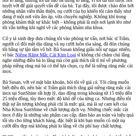
hơi lo lắng, nhưng tôi đã bảo bà đừng lo lắng, vì tôi đã tìm được nơi
tuyệt vời để giải quyết vấn đề của bà. Tại đây, tôi được chào đón bởi
những nhân viên thân thiện, nụ cười của họ khiến tôi cảm thấy như
đang ở một nơi vừa ấm áp, vừa chuyên nghiệp. Không khí trong
phòng khám thật sự khác biệt – không phải là một nơi lạnh lẽo như
tôi vẫn tưởng khi nghĩ về các phòng khám nha khoa.
Cô y tá xinh đẹp đưa chúng tôi vào phòng tư vấn, nơi bác sĩ Trâm,
người có đôi mắt dịu dàng và nụ cười luôn tỏa sáng, đã đón chúng
tôi bằng sự tận tâm vô bờ. Bà Susan không giấu nổi sự ngạc nhiên,
vì bác
Niềng Răng Mắc Cài Kim Loại
sĩ không chỉ chăm chú lắng
nghe những điều bà lo lắng mà còn giải thích rất tỉ mỉ về phương
pháp niềng răng mà bà có thể lựa chọn, cụ thể là niềng răng mắc cài
inox.
Bà Susan, với vẻ mặt băn khoăn, hỏi tôi về giá cả. Tôi cũng muốn
biết điều đó, nên bác sĩ Trâm giải thích rằng giá niềng răng mắc cài
inox tại SunShine rất hợp lý, dao động trong khoảng từ 15 triệu đến
25 triệu đồng, tùy theo mức độ khó dễ của từng ca. Nhưng điều tôi
thật sự ấn tượng không phải chỉ là mức giá, mà là sự cam kết của
Nha Khoa SunShine về chất lượng dịch vụ. Những chiếc mắc cài
inox ở đây là những sản phẩm cao cấp, đảm bảo an toàn và hiệu quả
tối ưu cho từng khách hàng, đặc biệt là khi bạn muốn có một nụ
cười đều đẹp mà không phải lo lắng về chi phí hay chất lượng.