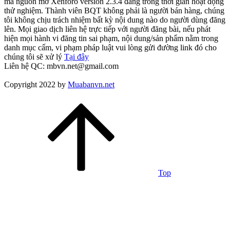
mã nguồn mở Xenforo version 2.3.4 đang trong thời gian hoạt động
thử nghiệm. Thành viên BQT không phải là người bán hàng, chúng
tôi không chịu trách nhiệm bất kỳ nội dung nào do người dùng đăng
lên. Mọi giao dịch liên hệ trực tiếp với người đăng bài, nếu phát
hiện mọi hành vi đăng tin sai phạm, nội dung/sản phẩm nằm trong
danh mục cấm, vi phạm pháp luật vui lòng gửi đường link đó cho
chúng tôi sẽ xử lý
Tại đây
Liên hệ QC: mbvn.net@gmail.com
Copyright 2022 by
Muabanvn.net
Top