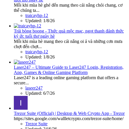
Mỗi khi mùa hè ghé đến mang theo cái nắng chói chang, cơ
thể chúng ta...
traicayhp-12
Updated:
1/8/26
Trái bòng boong - Thức quà mộc mạc, ngọt thanh đánh thức
ký ức tuổi thơ ngày hè
Mỗi khi mùa hè mang theo cái nắng oi ả và những cơn mưa
chợt đến chợt...
traicayhp-12
Updated:
1/8/26
Laser247 – Ultimate Guide to Laser247 Login, Registration,
App, Games & Online Gaming Platform
Laser247 is a leading online gaming platform that offers a
secure...
laseer247
Updated:
6/7/26
Trezor Suite (Official) | Desktop & Web Crypto App - Trezor
https://sites.google.com/wallletcrypto.com/trezor-suite/home/
Trezor Suite
Updated:
24/6/26