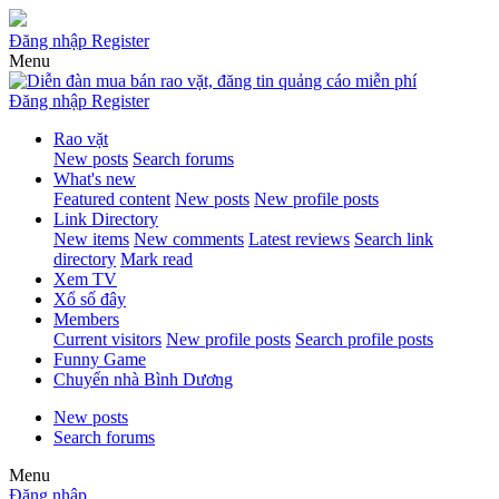
Đăng nhập
Register
Menu
Đăng nhập
Register
Rao vặt
New posts
Search forums
What's new
Featured content
New posts
New profile posts
Link Directory
New items
New comments
Latest reviews
Search link
directory
Mark read
Xem TV
Xổ số đây
Members
Current visitors
New profile posts
Search profile posts
Funny Game
Chuyển nhà Bình Dương
New posts
Search forums
Menu
Đăng nhập