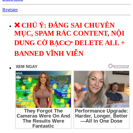
Register
❌ CHÚ Ý: ĐĂNG SAI CHUYÊN
MỤC, SPAM RÁC CONTENT, NỘI
DUNG CỜ BẠC👉 DELETE ALL +
BANNED VĨNH VIỄN