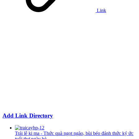
Link
Add Link Directory
Trái lê ki ma - Thức quà ngọt ngào, bùi béo đánh thức ký ức
tuổi thơ ngày hè