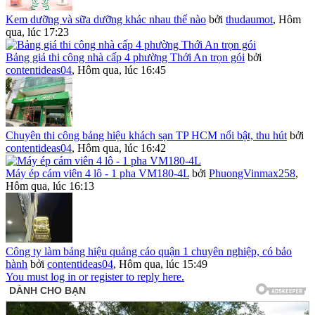
Kem dưỡng và sữa dưỡng khác nhau thế nào
bởi
thudaumot
,
Hôm
qua, lúc 17:23
Bảng giá thi công nhà cấp 4 phường Thới An trọn gói
bởi
contentideas04
,
Hôm qua, lúc 16:45
Chuyên thi công bảng hiệu khách sạn TP HCM nổi bật, thu hút
bởi
contentideas04
,
Hôm qua, lúc 16:42
Máy ép cám viên 4 lô - 1 pha VM180-4L
bởi
PhuongVinmax258
,
Hôm qua, lúc 16:13
Công ty làm bảng hiệu quảng cáo quận 1 chuyên nghiệp, có bảo
hành
bởi
contentideas04
,
Hôm qua, lúc 15:49
You must log in or register to reply here.