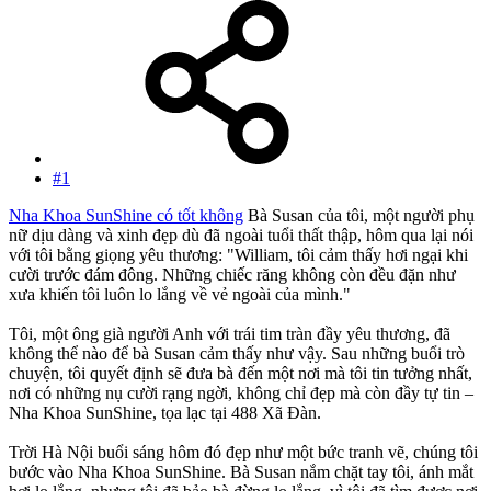
#1
Nha Khoa SunShine có tốt không
Bà Susan của tôi, một người phụ
nữ dịu dàng và xinh đẹp dù đã ngoài tuổi thất thập, hôm qua lại nói
với tôi bằng giọng yêu thương: "William, tôi cảm thấy hơi ngại khi
cười trước đám đông. Những chiếc răng không còn đều đặn như
xưa khiến tôi luôn lo lắng về vẻ ngoài của mình."
Tôi, một ông già người Anh với trái tim tràn đầy yêu thương, đã
không thể nào để bà Susan cảm thấy như vậy. Sau những buổi trò
chuyện, tôi quyết định sẽ đưa bà đến một nơi mà tôi tin tưởng nhất,
nơi có những nụ cười rạng ngời, không chỉ đẹp mà còn đầy tự tin –
Nha Khoa SunShine, tọa lạc tại 488 Xã Đàn.
Trời Hà Nội buổi sáng hôm đó đẹp như một bức tranh vẽ, chúng tôi
bước vào Nha Khoa SunShine. Bà Susan nắm chặt tay tôi, ánh mắt