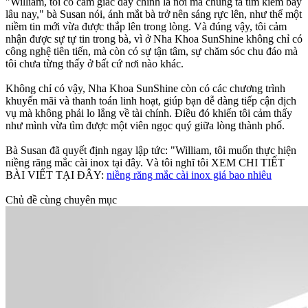
"William, tôi có cảm giác đây chính là nơi mà chúng ta tìm kiếm bấy
lâu nay," bà Susan nói, ánh mắt bà trở nên sáng rực lên, như thể một
niềm tin mới vừa được thắp lên trong lòng. Và đúng vậy, tôi cảm
nhận được sự tự tin trong bà, vì ở Nha Khoa SunShine không chỉ có
công nghệ tiên tiến, mà còn có sự tận tâm, sự chăm sóc chu đáo mà
tôi chưa từng thấy ở bất cứ nơi nào khác.
Không chỉ có vậy, Nha Khoa SunShine còn có các chương trình
khuyến mãi và thanh toán linh hoạt, giúp bạn dễ dàng tiếp cận dịch
vụ mà không phải lo lắng về tài chính. Điều đó khiến tôi cảm thấy
như mình vừa tìm được một viên ngọc quý giữa lòng thành phố.
Bà Susan đã quyết định ngay lập tức: "William, tôi muốn thực hiện
niềng răng mắc cài inox tại đây. Và tôi nghĩ tôi XEM CHI TIẾT
BÀI VIẾT TẠI ĐÂY:
niềng răng mắc cài inox giá bao nhiêu
Chủ đề cùng chuyên mục