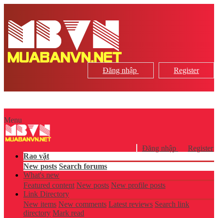
Đăng nhập
Register
Menu
Đăng nhập
Register
Rao vặt
New posts
Search forums
What's new
Featured content
New posts
New profile posts
Link Directory
New items
New comments
Latest reviews
Search link
directory
Mark read