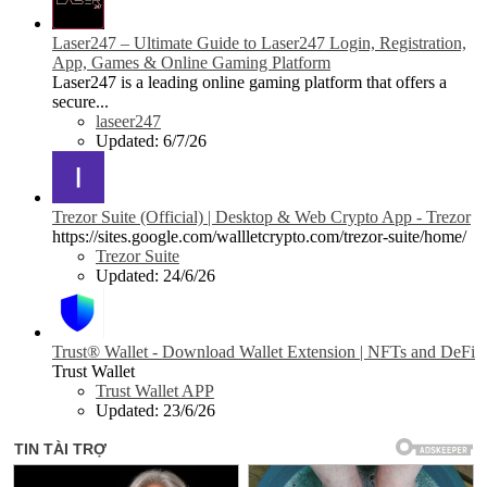
Laser247 – Ultimate Guide to Laser247 Login, Registration,
App, Games & Online Gaming Platform
Laser247 is a leading online gaming platform that offers a
secure...
laseer247
Updated:
6/7/26
Trezor Suite (Official) | Desktop & Web Crypto App - Trezor
https://sites.google.com/wallletcrypto.com/trezor-suite/home/
Trezor Suite
Updated:
24/6/26
Trust® Wallet - Download Wallet Extension | NFTs and DeFi
Trust Wallet
Trust Wallet APP
Updated:
23/6/26