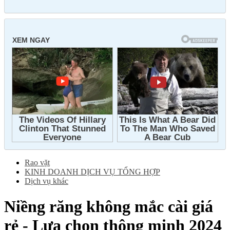
Rao vặt
KINH DOANH DỊCH VỤ TỔNG HỢP
Dịch vụ khác
Niềng răng không mắc cài giá
rẻ - Lựa chọn thông minh 2024