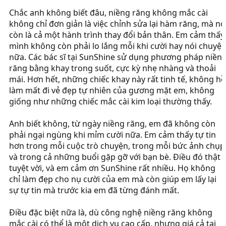
Chắc anh không biết đâu, niềng răng không mắc cài
không chỉ đơn giản là việc chỉnh sửa lại hàm răng, mà nó
còn là cả một hành trình thay đổi bản thân. Em cảm thấy
mình không còn phải lo lắng mỗi khi cười hay nói chuyệ
nữa. Các bác sĩ tại SunShine sử dụng phương pháp niền
răng bằng khay trong suốt, cực kỳ nhẹ nhàng và thoải
mái. Hơn hết, những chiếc khay này rất tinh tế, không hề
làm mất đi vẻ đẹp tự nhiên của gương mặt em, không
giống như những chiếc mắc cài kim loại thường thấy.
Anh biết không, từ ngày niềng răng, em đã không còn
phải ngại ngùng khi mỉm cười nữa. Em cảm thấy tự tin
hơn trong mỗi cuộc trò chuyện, trong mỗi bức ảnh chụp
và trong cả những buổi gặp gỡ với bạn bè. Điều đó thật
tuyệt vời, và em cảm ơn SunShine rất nhiều. Họ không
chỉ làm đẹp cho nụ cười của em mà còn giúp em lấy lại
sự tự tin mà trước kia em đã từng đánh mất.
Điều đặc biệt nữa là, dù công nghệ niềng răng không
mắc cài có thể là một dịch vụ cao cấp, nhưng giá cả tại