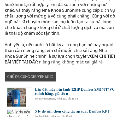
SunShine lại rất hợp lý. Em đã so sánh với những nơi
khác, và thấy rằng Nha Khoa SunShine cung cấp dịch vụ
chất lượng với mức giá vô cùng phải chăng. Cùng với đội
ngũ bác sĩ chuyên môn cao, họ luôn tạo ra sự hài lòng
cho khách hàng không chỉ ở chất lượng dịch vụ mà còn
là thái độ chăm sóc tận tình.
Anh yêu à, nếu anh có bất kỳ ai trong bạn bè hay người
thân cần niềng răng, em chỉ muốn chia sẻ rằng Nha
Khoa SunShine chính là sự lựa chọn tuyệt vXEM CHI TIẾT
BÀI VIẾT TẠI ĐÂY:
niềng răng không mắc cài giá rẻ
CHỦ ĐỀ CÙNG CHUYÊN MỤC
Lắp đặt máy nén lạnh 12HP Danfoss SM148T4VC
chính hãng, giá tốt n
bởi
maynendanfoss
,
Hôm qua, lúc 15:54
5 lý do nên chọn công tắc áp suất Danfoss KP1
bởi
huybilalo
,
Hôm qua, lúc 15:49