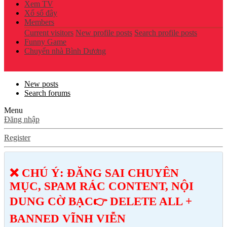
Xem TV
Xổ số đây
Members
Current visitors
New profile posts
Search profile posts
Funny Game
Chuyển nhà Bình Dương
New posts
Search forums
Menu
Đăng nhập
Register
❌ CHÚ Ý: ĐĂNG SAI CHUYÊN
MỤC, SPAM RÁC CONTENT, NỘI
DUNG CỜ BẠC👉 DELETE ALL +
BANNED VĨNH VIỄN