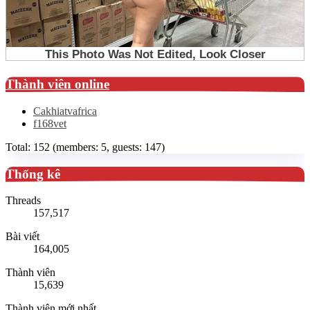
Thành viên online
Cakhiatvafrica
f168vet
Total: 152 (members: 5, guests: 147)
Thống kê
Threads
157,517
Bài viết
164,005
Thành viên
15,639
Thành viên mới nhất