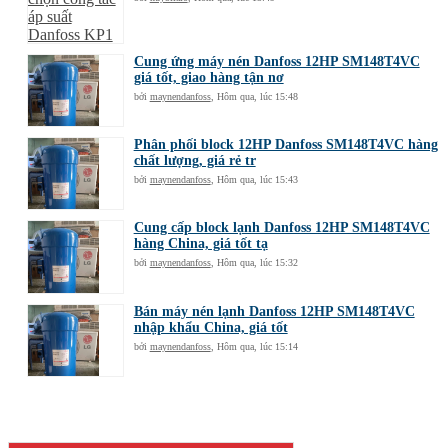
Cung ứng máy nén Danfoss 12HP SM148T4VC
giá tốt, giao hàng tận nơ
bởi
maynendanfoss
,
Hôm qua, lúc 15:48
Phân phối block 12HP Danfoss SM148T4VC hàng
chất lượng, giá rẻ tr
bởi
maynendanfoss
,
Hôm qua, lúc 15:43
Cung cấp block lạnh Danfoss 12HP SM148T4VC
hàng China, giá tốt tạ
bởi
maynendanfoss
,
Hôm qua, lúc 15:32
Bán máy nén lạnh Danfoss 12HP SM148T4VC
nhập khẩu China, giá tốt
bởi
maynendanfoss
,
Hôm qua, lúc 15:14