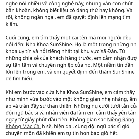
nghe nói nhiều về công nghệ này, nhưng vẫn còn chút
băn khoăn, không biết liệu có đáng thử hay không. Và
rồi, không ngần ngại, em đã quyết định lên mạng tìm
kiếm.
Cuối cùng, em tìm thấy một cái tên mà mọi người đều
nói đến: Nha Khoa SunShine. Họ là một trong những nh
khoa uy tín và nổi tiếng nhất tại khu vực Xã Đàn. Từ
những chia sẻ của khách hàng trước, em cảm nhận đượ
sự tận tâm và chuyên nghiệp của họ. Một niềm tin dần
lớn lên trong em, và em quyết định đến thăm SunShine
để tìm hiểu.
Khi em bước vào cửa Nha Khoa SunShine, em cảm thấy
như mình vừa bước vào một không gian nhẹ nhàng, ấm
áp và tràn đầy sự thân thiện. Những nụ cười tươi tắn của
đội ngũ bác sĩ và nhân viên đã làm em cảm thấy yên tâm
ngay từ giây phút đầu tiên. Không gian sạc
Niềng Răng
Không Mắc Cài
h sẽ, hiện đại, cùng đội ngũ bác sĩ giỏi
chuyên môn đã khiến em tự tin hơn bao giờ hết.