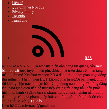
Liên hệ
Quy định và Nội quy
Privacy Policy
Trợ giúp
Trang chủ
RSS
MUABANVN.NET là website diễn đàn đăng tin quảng cáo
mua
bán rao vặt
trực tuyến miễn phí, được phát triển dựa trên nền tảng
mã nguồn mở Xenforo version 2.3.4 đang trong thời gian hoạt động
thử nghiệm. Thành viên BQT không phải là người bán hàng, chúng
tôi không chịu trách nhiệm bất kỳ nội dung nào do người dùng đăng
lên. Mọi giao dịch liên hệ trực tiếp với người đăng bài, nếu phát
hiện mọi hành vi đăng tin sai phạm, nội dung/sản phẩm nằm trong
danh mục cấm, vi phạm pháp luật vui lòng gửi đường link đó cho
chúng tôi sẽ xử lý
Tại đây
Liên hệ QC: mbvn.net@gmail.com