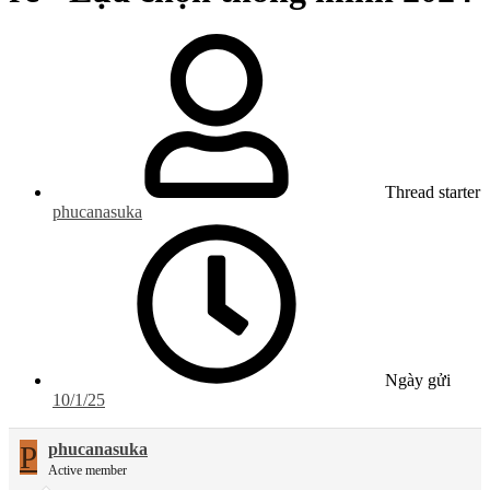
Thread starter
phucanasuka
Ngày gửi
10/1/25
P
phucanasuka
Active member