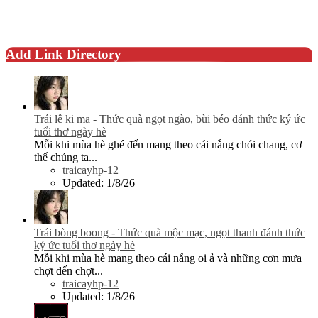
Add Link Directory
Trái lê ki ma - Thức quà ngọt ngào, bùi béo đánh thức ký ức
tuổi thơ ngày hè
Mỗi khi mùa hè ghé đến mang theo cái nắng chói chang, cơ
thể chúng ta...
traicayhp-12
Updated:
1/8/26
Trái bòng boong - Thức quà mộc mạc, ngọt thanh đánh thức
ký ức tuổi thơ ngày hè
Mỗi khi mùa hè mang theo cái nắng oi ả và những cơn mưa
chợt đến chợt...
traicayhp-12
Updated:
1/8/26