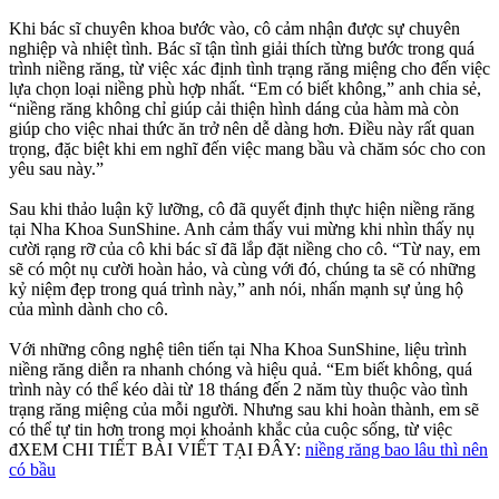
Khi bác sĩ chuyên khoa bước vào, cô cảm nhận được sự chuyên
nghiệp và nhiệt tình. Bác sĩ tận tình giải thích từng bước trong quá
trình niềng răng, từ việc xác định tình trạng răng miệng cho đến việc
lựa chọn loại niềng phù hợp nhất. “Em có biết không,” anh chia sẻ,
“niềng răng không chỉ giúp cải thiện hình dáng của hàm mà còn
giúp cho việc nhai thức ăn trở nên dễ dàng hơn. Điều này rất quan
trọng, đặc biệt khi em nghĩ đến việc mang bầu và chăm sóc cho con
yêu sau này.”
Sau khi thảo luận kỹ lưỡng, cô đã quyết định thực hiện niềng răng
tại Nha Khoa SunShine. Anh cảm thấy vui mừng khi nhìn thấy nụ
cười rạng rỡ của cô khi bác sĩ đã lắp đặt niềng cho cô. “Từ nay, em
sẽ có một nụ cười hoàn hảo, và cùng với đó, chúng ta sẽ có những
kỷ niệm đẹp trong quá trình này,” anh nói, nhấn mạnh sự ủng hộ
của mình dành cho cô.
Với những công nghệ tiên tiến tại Nha Khoa SunShine, liệu trình
niềng răng diễn ra nhanh chóng và hiệu quả. “Em biết không, quá
trình này có thể kéo dài từ 18 tháng đến 2 năm tùy thuộc vào tình
trạng răng miệng của mỗi người. Nhưng sau khi hoàn thành, em sẽ
có thể tự tin hơn trong mọi khoảnh khắc của cuộc sống, từ việc
đXEM CHI TIẾT BÀI VIẾT TẠI ĐÂY:
niềng răng bao lâu thì nên
có bầu