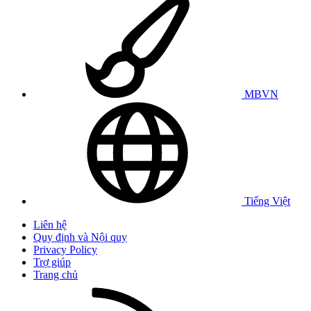
MBVN
Tiếng Việt
Liên hệ
Quy định và Nội quy
Privacy Policy
Trợ giúp
Trang chủ