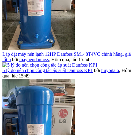
Lắp đặt máy nén lạnh 12HP Danfoss SM148T4VC chính hãng, giá
tốt n
bởi
maynendanfoss
,
Hôm qua, lúc 15:54
5 lý do nên chọn công tắc áp suất Danfoss KP1
bởi
huybilalo
,
Hôm
qua, lúc 15:49