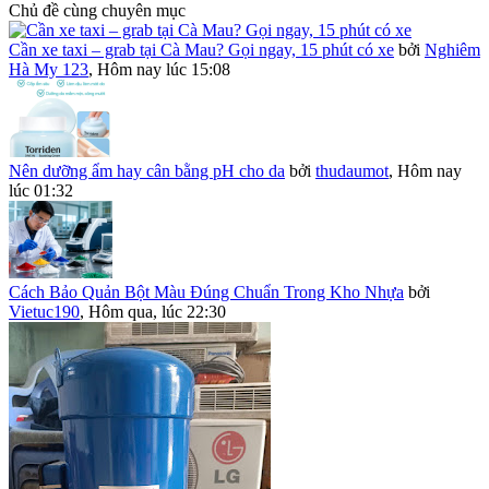
Chủ đề cùng chuyên mục
Cần xe taxi – grab tại Cà Mau? Gọi ngay, 15 phút có xe
bởi
Nghiêm
Hà My 123
,
Hôm nay lúc 15:08
Nên dưỡng ẩm hay cân bằng pH cho da
bởi
thudaumot
,
Hôm nay
lúc 01:32
Cách Bảo Quản Bột Màu Đúng Chuẩn Trong Kho Nhựa
bởi
Vietuc190
,
Hôm qua, lúc 22:30