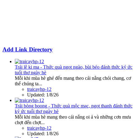
Add Link Directory
Trái lê ki ma - Thức quà ngọt ngào, bùi béo đánh thức ký ức
tuổi thơ ngày hè
Mỗi khi mùa hè ghé đến mang theo cái nắng chói chang, cơ
thể chúng ta...
traicayhp-12
Updated:
1/8/26
Trái bòng boong - Thức quà mộc mạc, ngọt thanh đánh thức
ký ức tuổi thơ ngày hè
Mỗi khi mùa hè mang theo cái nắng oi ả và những cơn mưa
chợt đến chợt...
traicayhp-12
Updated:
1/8/26