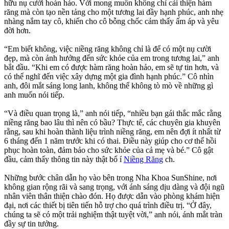
hữu nụ cười hoàn hảo. Với mong muốn không chỉ cải thiện hàm
răng mà còn tạo nền tảng cho một tương lai đầy hạnh phúc, anh nhẹ
nhàng nắm tay cô, khiến cho cô bỗng chốc cảm thấy ấm áp và yêu
đời hơn.
“Em biết không, việc niềng răng không chỉ là để có một nụ cười
đẹp, mà còn ảnh hưởng đến sức khỏe của em trong tương lai,” anh
bắt đầu. “Khi em có được hàm răng hoàn hảo, em sẽ tự tin hơn, và
có thể nghĩ đến việc xây dựng một gia đình hạnh phúc.” Cô nhìn
anh, đôi mắt sáng long lanh, không thể không tò mò về những gì
anh muốn nói tiếp.
“Và điều quan trọng là,” anh nói tiếp, “nhiều bạn gái thắc mắc rằng
niềng răng bao lâu thì nên có bầu? Thực tế, các chuyên gia khuyên
rằng, sau khi hoàn thành liệu trình niềng răng, em nên đợi ít nhất từ
6 tháng đến 1 năm trước khi có thai. Điều này giúp cho cơ thể hồi
phục hoàn toàn, đảm bảo cho sức khỏe của cả mẹ và bé.” Cô gật
đầu, cảm thấy thông tin này thật bổ í
Niềng Răng
ch.
Những bước chân dẫn họ vào bên trong Nha Khoa SunShine, nơi
không gian rộng rãi và sang trọng, với ánh sáng dịu dàng và đội ngũ
nhân viên thân thiện chào đón. Họ được dẫn vào phòng khám hiện
đại, nơi các thiết bị tiên tiến hỗ trợ cho quá trình điều trị. “Ở đây,
chúng ta sẽ có một trải nghiệm thật tuyệt vời,” anh nói, ánh mắt tràn
đầy sự tin tưởng.