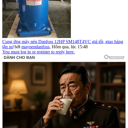
Cung ứng máy nén Danfoss 12HP SM148T4VC giá tốt, giao hàng
tận nơ
bởi
maynendanfoss
,
Hôm qua, lúc 15:48
You must log in or register to reply here.