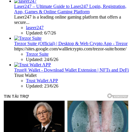
Laser247 – Ultimate Guide to Laser247 Login, Registration,
App, Games & Online Gaming Platform
Laser247 is a leading online gaming platform that offers a
secure...
laseer247
Updated:
6/7/26
Trezor Suite (Official) | Desktop & Web Crypto App - Trezor
https://sites.google.com/wallletcrypto.com/trezor-suite/home/
Trezor Suite
Updated:
24/6/26
Trust® Wallet - Download Wallet Extension | NFTs and DeFi
Trust Wallet
Trust Wallet APP
Updated:
23/6/26