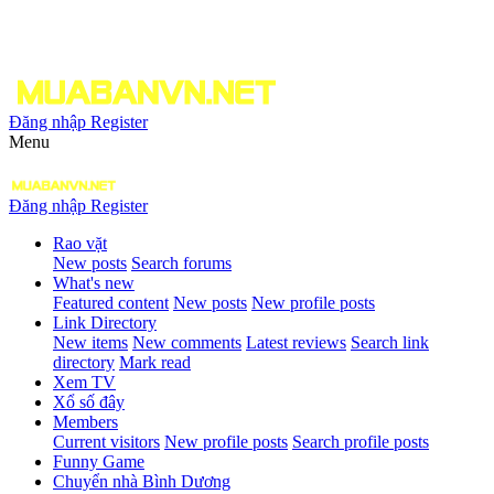
Đăng nhập
Register
Menu
Đăng nhập
Register
Rao vặt
New posts
Search forums
What's new
Featured content
New posts
New profile posts
Link Directory
New items
New comments
Latest reviews
Search link
directory
Mark read
Xem TV
Xổ số đây
Members
Current visitors
New profile posts
Search profile posts
Funny Game
Chuyển nhà Bình Dương