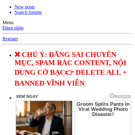
New posts
Search forums
Menu
Đăng nhập
Register
❌ CHÚ Ý: ĐĂNG SAI CHUYÊN
MỤC, SPAM RÁC CONTENT, NỘI
DUNG CỜ BẠC👉 DELETE ALL +
BANNED VĨNH VIỄN