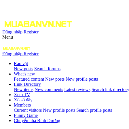
Đăng nhập
Register
Menu
Đăng nhập
Register
Rao vặt
New posts
Search forums
What's new
Featured content
New posts
New profile posts
Link Directory
New items
New comments
Latest reviews
Search link director
Xem TV
Xổ số đây
Members
Current visitors
New profile posts
Search profile posts
Funny Game
Chuyển nhà Bình Dương