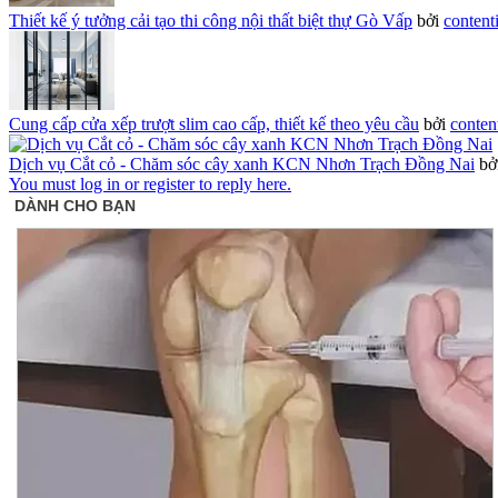
Thiết kế ý tưởng cải tạo thi công nội thất biệt thự Gò Vấp
bởi
content
Cung cấp cửa xếp trượt slim cao cấp, thiết kế theo yêu cầu
bởi
conten
Dịch vụ Cắt cỏ - Chăm sóc cây xanh KCN Nhơn Trạch Đồng Nai
bở
You must log in or register to reply here.