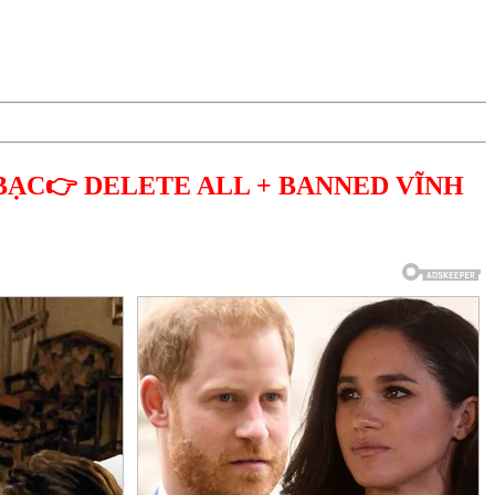
BẠC👉 DELETE ALL + BANNED VĨNH