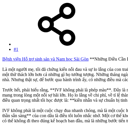
#1
Bệnh viện Hỗ trợ sinh sản và Nam học Sài Gòn
**Những Điều Cần 
Là một người mẹ, tôi đã chứng kiến nỗi đau và sự lo lắng của con tra
một thử thách lớn hơn cả những gì họ tưởng tượng. Những tháng ngày 
nhà. Nhưng thật sự, để bước qua hành trình ấy, có những điều mà các
Trước hết, phải hiểu rằng, **IVF không phải là phép màu**. Đây là mộ
mang trong lòng một nỗi sợ hãi lớn. Họ lo lắng về chi phí, về tỉ lệ t
điều quan trọng nhất tôi học được là: **kiên nhẫn và sự chuẩn bị tinh
IVF không phải là một cuộc chạy đua nhanh chóng, mà là một cuộc hà
thần sẵn sàng** của con dâu là điều tôi luôn nhắc nhở. Một cơ thể kh
có thể không đi theo đúng kế hoạch ban đầu, mà là những bước tiến t