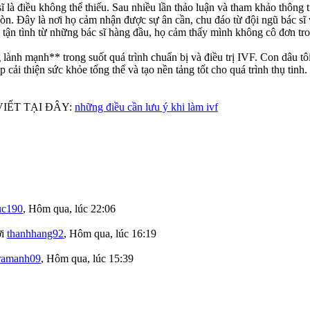
à điều không thể thiếu. Sau nhiều lần thảo luận và tham khảo thông tin
. Đây là nơi họ cảm nhận được sự ân cần, chu đáo từ đội ngũ bác sĩ
tận tình từ những bác sĩ hàng đầu, họ cảm thấy mình không cô đơn tron
 lành mạnh** trong suốt quá trình chuẩn bị và điều trị IVF. Con dâu tô
 cải thiện sức khỏe tổng thể và tạo nền tảng tốt cho quá trình thụ tin
I VIẾT TẠI ĐÂY:
những điều cần lưu ý khi làm ivf
uc190
,
Hôm qua, lúc 22:06
ởi
thanhhang92
,
Hôm qua, lúc 16:19
ramanh09
,
Hôm qua, lúc 15:39