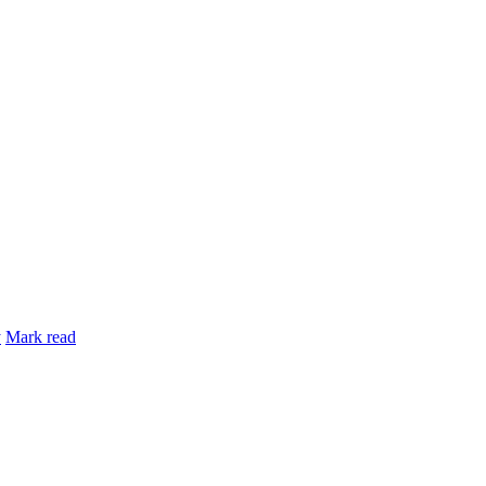
y
Mark read