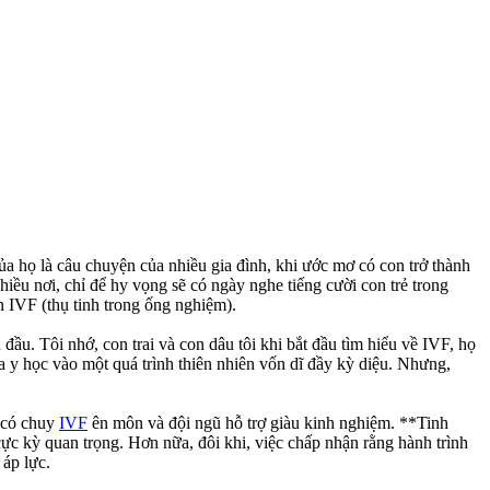
ủa họ là câu chuyện của nhiều gia đình, khi ước mơ có con trở thành
iều nơi, chỉ để hy vọng sẽ có ngày nghe tiếng cười con trẻ trong
n IVF (thụ tinh trong ống nghiệm).
ầu. Tôi nhớ, con trai và con dâu tôi khi bắt đầu tìm hiểu về IVF, họ
ủa y học vào một quá trình thiên nhiên vốn dĩ đầy kỳ diệu. Nhưng,
ĩ có chuy
IVF
ên môn và đội ngũ hỗ trợ giàu kinh nghiệm. **Tinh
cực kỳ quan trọng. Hơn nữa, đôi khi, việc chấp nhận rằng hành trình
 áp lực.