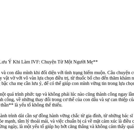
Lưu Ý Khi Làm IVF: Chuyện Từ Một Người Mẹ**
i và con dâu mình khi đối diện với tình trạng hiếm muộn. Câu chuyện c
vật vờ với vô vàn lựa chọn điều trị, từ thuốc bổ cho đến thăm khám nh
 bậc cha mẹ cần lưu ý, để có thể giúp con mình vững tin trong lựa chọ
t quá trình phức tạp và không phải lúc nào cũng thành công ngay lần đ
hành công, về những thay đổi trong cơ thể của con dâu và sự can thiệp c
 thần** là yếu tố không thể thiếu.
nh trình dài cần sự đồng hành vững chắc từ gia đình, từ những bác s
ỏe mạnh, tâm lý thoải mái, và việc chuẩn bị cả về mặt cảm xúc là điều 
ừng ngày, là một yếu tố giúp họ bớt căng thẳng và không cảm thấy quá