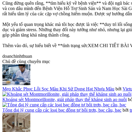
Cũng đừng quên rằng, **tìm hiểu kỹ về bệnh viện** và đội ngũ bác sĩ l
và con dâu mình đến Bệnh Viện Hỗ Trợ Sinh Sản và Nam Học Sài Gòn
rất hiểu tâm lý của các cặp vợ chồng hiếm muộn. Được sự hướng dẫn 
Một yếu tố quan trọng khác mà tôi học được là việc **duy trì lối sống
dục và giảm stress. Những thay đổi này tưởng như nhỏ, nhưng lại giúp
góp phần tăng khả năng thành công.
Thêm vào đó, sự hiểu biết về **tình trạng sứcXEM CHI TIẾT BÀ
doanchinhthuan
Chủ đề cùng chuyên mục
Mẹo Khắc Phục Lỗi Sọc Màu Khi Sử Dụng Hạt Nhựa Màu
bởi
Viet
Khoáng sét Montmorillonite, giải pháp thay thế kháng sinh ao nuôi
b
Tổng đại lý cung cấp các loại bạc đồng tự bôi trơn, bạc cầu, bạc
bởi
t