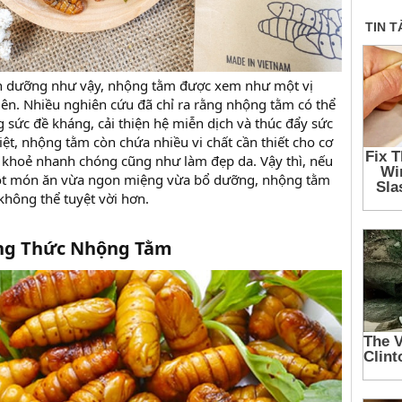
h dưỡng như vậy, nhộng tằm được xem như một vị
ên. Nhiều nghiên cứu đã chỉ ra rằng nhộng tằm có thể
 sức đề kháng, cải thiện hệ miễn dịch và thúc đẩy sức
ệt, nhộng tằm còn chứa nhiều vi chất cần thiết cho cơ
c khoẻ nhanh chóng cũng như làm đẹp da. Vậy thì, nếu
ột món ăn vừa ngon miệng vừa bổ dưỡng, nhộng tằm
không thể tuyệt vời hơn.
ng Thức Nhộng Tằm​