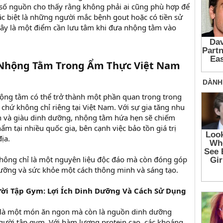
số nguồn cho thấy rằng không phải ai cũng phù hợp để
ặc biệt là những người mắc bệnh gout hoặc có tiền sử
Đây là một điểm cần lưu tâm khi đưa nhộng tằm vào
Nhộng Tằm Trong Ẩm Thực Việt Nam​
hộng tằm có thể trở thành một phần quan trọng trong
chứ không chỉ riêng tại Việt Nam. Với sự gia tăng nhu
h và giàu dinh dưỡng, nhộng tằm hứa hẹn sẽ chiếm
hẩm tại nhiều quốc gia, bên cạnh việc bảo tồn giá trị
ịa.
hông chỉ là một nguyên liệu độc đáo mà còn đóng góp
ưỡng và sức khỏe một cách thông minh và sáng tạo.
i Tập Gym: Lợi Ích Dinh Dưỡng Và Cách Sử Dụng
là một món ăn ngon mà còn là nguồn dinh dưỡng
gười tập gym. Với hàm lượng protein cao, các khoáng