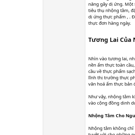
năng gây dị ứng. Một 
tiêu thụ nhộng tằm, đ
dị ứng thực phẩm , . 
thực đơn hàng ngày.
Tương Lai Của 
Nhìn vào tương lai, n
nền ẩm thực toàn cầu, 
cầu về thực phẩm sạc
lĩnh thị trường thực p
văn hoá ẩm thực bản đ
Như vậy, nhộng tằm k
vào cộng đồng dinh d
Nhộng Tằm Cho Ngườ
Nhộng tằm không chỉ 
tuyệt vời cho những n