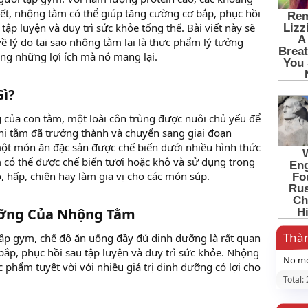
iết, nhộng tằm có thể giúp tăng cường cơ bắp, phục hồi
ập luyện và duy trì sức khỏe tổng thể. Bài viết này sẽ
ề lý do tại sao nhộng tằm lại là thực phẩm lý tưởng
ng những lợi ích mà nó mang lại.
ì?​
 của con tằm, một loài côn trùng được nuôi chủ yếu để
khi tằm đã trưởng thành và chuyển sang giai đoạn
ột món ăn đặc sản được chế biến dưới nhiều hình thức
có thể được chế biến tươi hoặc khô và sử dụng trong
 hấp, chiên hay làm gia vị cho các món súp.
ưỡng Của Nhộng Tằm​
Thàn
ập gym, chế độ ăn uống đầy đủ dinh dưỡng là rất quan
bắp, phục hồi sau tập luyện và duy trì sức khỏe. Nhộng
No me
phẩm tuyệt vời với nhiều giá trị dinh dưỡng có lợi cho
Total: