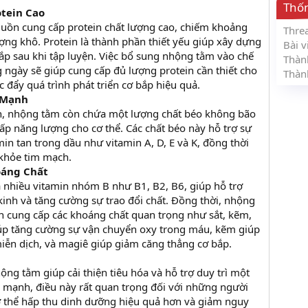
Thố
tein Cao
uồn cung cấp protein chất lượng cao, chiếm khoảng
Thre
ng khô. Protein là thành phần thiết yếu giúp xây dựng
Bài v
ắp sau khi tập luyện. Việc bổ sung nhộng tằm vào chế
Thàn
 ngày sẽ giúp cung cấp đủ lượng protein cần thiết cho
Thàn
úc đẩy quá trình phát triển cơ bắp hiệu quả.
 Mạnh
n, nhộng tằm còn chứa một lượng chất béo không bão
ấp năng lượng cho cơ thể. Các chất béo này hỗ trợ sự
min tan trong dầu như vitamin A, D, E và K, đồng thời
 khỏe tim mạch.
oáng Chất
nhiều vitamin nhóm B như B1, B2, B6, giúp hỗ trợ
inh và tăng cường sự trao đổi chất. Đồng thời, nhộng
n cung cấp các khoáng chất quan trọng như sắt, kẽm,
iúp tăng cường sự vận chuyển oxy trong máu, kẽm giúp
iễn dịch, và magiê giúp giảm căng thẳng cơ bắp.
ộng tằm giúp cải thiện tiêu hóa và hỗ trợ duy trì một
e mạnh, điều này rất quan trọng đối với những người
ơ thể hấp thu dinh dưỡng hiệu quả hơn và giảm nguy