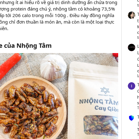
c
hưng ít ai hiểu rõ về giá trị dinh dưỡng ẩn chứa trong
t
ượng protein đáng chú ý, nhộng tằm có khoảng 73,5%
cấp tới 206 calo trong mỗi 100g . Điều này đồng nghĩa
ông chỉ đơn thuần là món ăn, mà còn là một loại thực
iên.
t
ỏe của Nhộng Tằm​
o
T
T
T