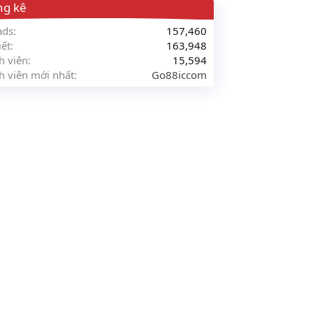
ng kê
ads
157,460
iết
163,948
h viên
15,594
h viên mới nhất
Go88iccom