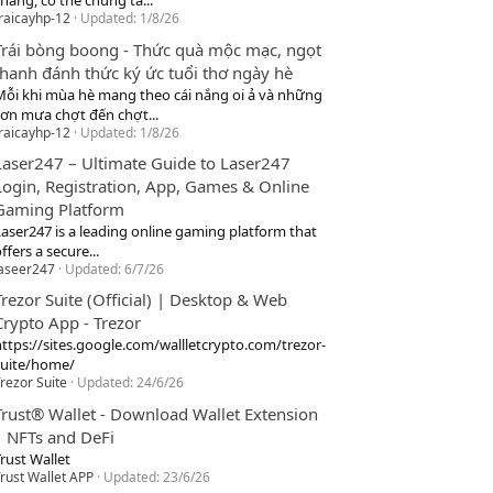
hang, cơ thể chúng ta...
raicayhp-12
Updated:
1/8/26
Trái bòng boong - Thức quà mộc mạc, ngọt
thanh đánh thức ký ức tuổi thơ ngày hè
Mỗi khi mùa hè mang theo cái nắng oi ả và những
cơn mưa chợt đến chợt...
raicayhp-12
Updated:
1/8/26
Laser247 – Ultimate Guide to Laser247
Login, Registration, App, Games & Online
Gaming Platform
Laser247 is a leading online gaming platform that
ffers a secure...
laseer247
Updated:
6/7/26
Trezor Suite (Official) | Desktop & Web
Crypto App - Trezor
https://sites.google.com/wallletcrypto.com/trezor-
suite/home/
rezor Suite
Updated:
24/6/26
Trust® Wallet - Download Wallet Extension
| NFTs and DeFi
rust Wallet
rust Wallet APP
Updated:
23/6/26