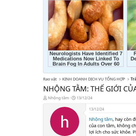
Rao vặt
KINH DOANH DỊCH VỤ TỔNG HỢP
Tr
NHỘNG TẰM: THẾ GIỚI C
T
N
Nhộng tằm
13/12/24
h
g
r
à
13/12/24
e
y
Nhộng tằm
, hay còn 
a
g
d
ử
của con tằm, không ch
s
i
lợi ích cho sức khỏe.
t