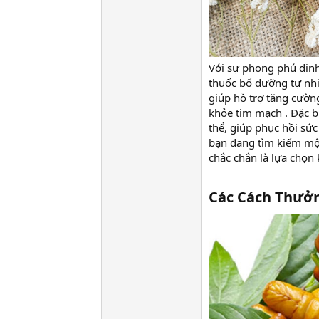
Với sự phong phú din
thuốc bổ dưỡng tự nhi
giúp hỗ trợ tăng cường
khỏe tim mạch . Đặc bi
thể, giúp phục hồi sứ
bạn đang tìm kiếm m
chắc chắn là lựa chọn 
Các Cách Thưở