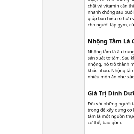
chất và vitamin cần th
nhanh chóng sau buổi t
giúp bạn hiểu rõ hơn v
cho người tập gym, cù
Nhộng Tằm Là G
Nhộng tằm là ấu trùng
sản xuất tơ tằm. Sau 
nhộng, nó trở thành m
khác nhau. Nhộng tằm 
nhiều món ăn như xào,
Giá Trị Dinh D
Đối với những người t
trọng để xây dựng cơ 
tằm là một nguồn thực 
cơ thể, bao gồm: