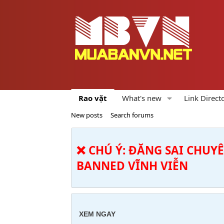
Rao vặt
What's new
Link Direct
New posts
Search forums
❌ CHÚ Ý: ĐĂNG SAI CHUY
BANNED VĨNH VIỄN