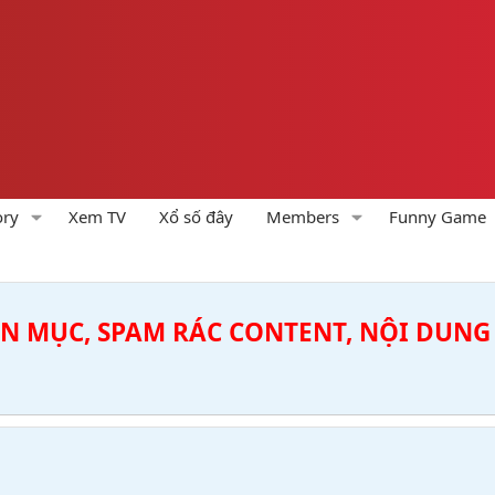
ory
Xem TV
Xổ số đây
Members
Funny Game
ÊN MỤC, SPAM RÁC CONTENT, NỘI DUNG 