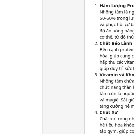
Hàm Lượng Pro
Nhộng tằm là ng
50-60% trọng lượ
và phục hồi cơ b
độ ăn uống hàng
cơ thể, từ đó th
Chất Béo Lành
Bên cạnh protei
hòa, giúp cung c
hấp thu các vita
giúp duy trì sức
Vitamin và Kh
Nhộng tằm chứa 
chức năng thần k
tằm còn là nguồ
và magiê. Sắt g
tăng cường hệ m
Chất Xơ
Chất xơ trong nh
hệ tiêu hóa khỏ
tập gym, giúp c