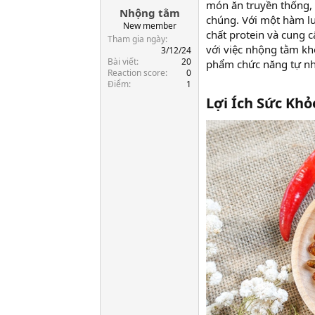
món ăn truyền thống, n
Nhộng tằm
a
chúng. Với một hàm l
r
New member
chất protein và cung 
t
Tham gia ngày
với việc nhộng tằm kh
e
3/12/24
Bài viết
20
r
phẩm chức năng tự nh
Reaction score
0
Điểm
1
Lợi Ích Sức Kh