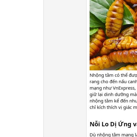
Nhộng tằm có thể được
rang cho đến nấu canh
mạng như VnExpress, c
giữ lại dinh dưỡng mà
nhộng tằm kể đến như
chỉ kích thích vị giác
Nỗi Lo Dị Ứng v
Dù nhộng tằm mang lại