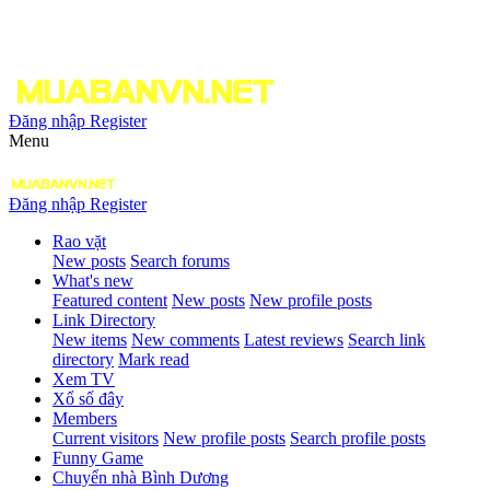
Đăng nhập
Register
Menu
Đăng nhập
Register
Rao vặt
New posts
Search forums
What's new
Featured content
New posts
New profile posts
Link Directory
New items
New comments
Latest reviews
Search link
directory
Mark read
Xem TV
Xổ số đây
Members
Current visitors
New profile posts
Search profile posts
Funny Game
Chuyển nhà Bình Dương