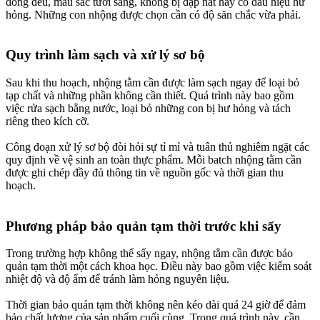
đồng đều, màu sắc tươi sáng, không bị dập nát hay có dấu hiệu hư
hỏng. Những con nhộng được chọn cần có độ săn chắc vừa phải.
Quy trình làm sạch và xử lý sơ bộ​
Sau khi thu hoạch, nhộng tằm cần được làm sạch ngay để loại bỏ
tạp chất và những phần không cần thiết. Quá trình này bao gồm
việc rửa sạch bằng nước, loại bỏ những con bị hư hỏng và tách
riêng theo kích cỡ.
Công đoạn xử lý sơ bộ đòi hỏi sự tỉ mỉ và tuân thủ nghiêm ngặt các
quy định về vệ sinh an toàn thực phẩm. Mỗi batch nhộng tằm cần
được ghi chép đầy đủ thông tin về nguồn gốc và thời gian thu
hoạch.
Phương pháp bảo quản tạm thời trước khi sấy​
Trong trường hợp không thể sấy ngay, nhộng tằm cần được bảo
quản tạm thời một cách khoa học. Điều này bao gồm việc kiểm soát
nhiệt độ và độ ẩm để tránh làm hỏng nguyên liệu.
Thời gian bảo quản tạm thời không nên kéo dài quá 24 giờ để đảm
bảo chất lượng của sản phẩm cuối cùng. Trong quá trình này, cần