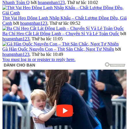
Nhanh Toàn Q
bởi
hoangnhan123
,
Thứ tư lúc 10:02
Thịt Vai Heo Đông Lạnh Nhập Khẩu – Chất Lượng Đồng Đều, Giá
Cạnh
bởi
hoangnhan123
,
Thứ tư lúc 09:52
Ba Chỉ Heo Cắt Lát Đông Lạnh – Chuyên Sỉ Và Lẻ Toàn Quốc
bởi
hoangnhan123
,
Thứ ba lúc 11:05
Gà Hàn Quốc Nguyên Con – Thịt Săn Chắc, Ngọt Tự Nhiên
bởi
hoangnhan123
,
Thứ ba lúc 10:49
You must log in or register to reply here.