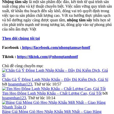
Nhộng tằm sấy
là một sản phẩm độc đáo, kết tinh từ quá trình sản
xuất công phu và kỹ thuật chuyên biệt. Việc nắm vững quy trình sản
xuất, từ khâu thu hoạch đến sấy khô, đóng vai trò quyết định trong
việc tạo ra sản phẩm chất lượng cao. Với xu hướng thực phẩm sạch
và bổ dưỡng ngày càng được quan tâm,
nhộng tằm sấy
hứa hẹn sẽ
còn phát triển mạnh mẽ trong tương lai, đóng góp vào sự phong phú
của nền ẩm thực Việt
Theo dõi chúng tôi tại
Facebook :
https://facebook.com/nhongtamsayhmtf
Tiktok :
https://tiktok.com/@nhongtamhmtf
Chủ đề cùng chuyên mục
Chân Gà Ý Đông Lạnh Nhập Khẩu – Đầy Đủ Kiểm Dịch, Giá Sỉ
bởi
hoangnhan123
,
Thứ tư lúc 10:57
Tim Heo Đông Lạnh Nhập Khẩu – Chất Lượng Cao, Giá Tốt
bởi
hoangnhan123
,
Thứ tư lúc 10:14
Bảng Giá Móng Giò Heo Nhập Khẩu Mới Nhất – Giao Hàng