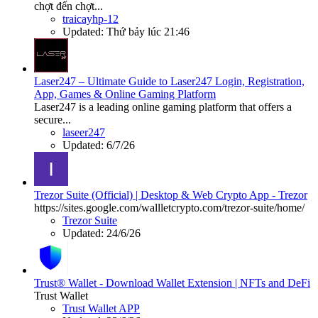
chợt đến chợt...
traicayhp-12
Updated:
Thứ bảy lúc 21:46
Laser247 – Ultimate Guide to Laser247 Login, Registration,
App, Games & Online Gaming Platform
Laser247 is a leading online gaming platform that offers a
secure...
laseer247
Updated:
6/7/26
Trezor Suite (Official) | Desktop & Web Crypto App - Trezor
https://sites.google.com/wallletcrypto.com/trezor-suite/home/
Trezor Suite
Updated:
24/6/26
Trust® Wallet - Download Wallet Extension | NFTs and DeFi
Trust Wallet
Trust Wallet APP