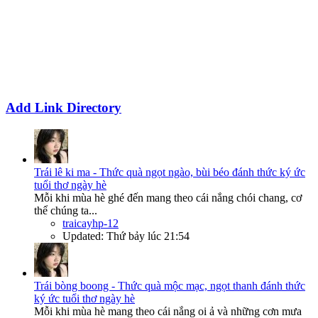
Add Link Directory
Trái lê ki ma - Thức quà ngọt ngào, bùi béo đánh thức ký ức
tuổi thơ ngày hè
Mỗi khi mùa hè ghé đến mang theo cái nắng chói chang, cơ
thể chúng ta...
traicayhp-12
Updated:
Thứ bảy lúc 21:54
Trái bòng boong - Thức quà mộc mạc, ngọt thanh đánh thức
ký ức tuổi thơ ngày hè
Mỗi khi mùa hè mang theo cái nắng oi ả và những cơn mưa