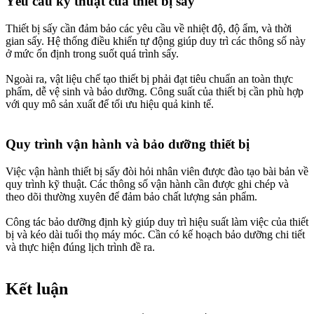
Yêu cầu kỹ thuật của thiết bị sấy​
Thiết bị sấy cần đảm bảo các yêu cầu về nhiệt độ, độ ẩm, và thời
gian sấy. Hệ thống điều khiển tự động giúp duy trì các thông số này
ở mức ổn định trong suốt quá trình sấy.
Ngoài ra, vật liệu chế tạo thiết bị phải đạt tiêu chuẩn an toàn thực
phẩm, dễ vệ sinh và bảo dưỡng. Công suất của thiết bị cần phù hợp
với quy mô sản xuất để tối ưu hiệu quả kinh tế.
Quy trình vận hành và bảo dưỡng thiết bị​
Việc vận hành thiết bị sấy đòi hỏi nhân viên được đào tạo bài bản về
quy trình kỹ thuật. Các thông số vận hành cần được ghi chép và
theo dõi thường xuyên để đảm bảo chất lượng sản phẩm.
Công tác bảo dưỡng định kỳ giúp duy trì hiệu suất làm việc của thiết
bị và kéo dài tuổi thọ máy móc. Cần có kế hoạch bảo dưỡng chi tiết
và thực hiện đúng lịch trình đề ra.
Kết luận​