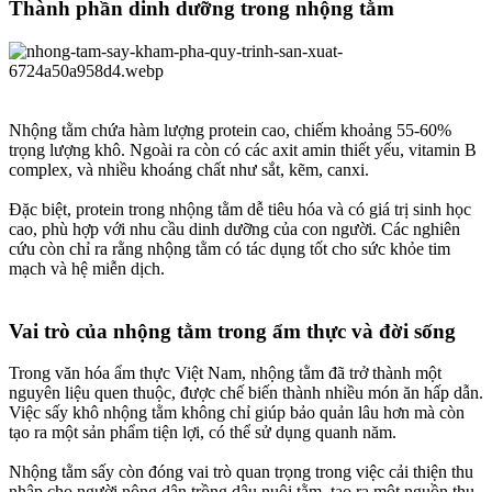
Thành phần dinh dưỡng trong nhộng tằm​
Nhộng tằm chứa hàm lượng protein cao, chiếm khoảng 55-60%
trọng lượng khô. Ngoài ra còn có các axit amin thiết yếu, vitamin B
complex, và nhiều khoáng chất như sắt, kẽm, canxi.
Đặc biệt, protein trong nhộng tằm dễ tiêu hóa và có giá trị sinh học
cao, phù hợp với nhu cầu dinh dưỡng của con người. Các nghiên
cứu còn chỉ ra rằng nhộng tằm có tác dụng tốt cho sức khỏe tim
mạch và hệ miễn dịch.
Vai trò của nhộng tằm trong ẩm thực và đời sống​
Trong văn hóa ẩm thực Việt Nam, nhộng tằm đã trở thành một
nguyên liệu quen thuộc, được chế biến thành nhiều món ăn hấp dẫn.
Việc sấy khô nhộng tằm không chỉ giúp bảo quản lâu hơn mà còn
tạo ra một sản phẩm tiện lợi, có thể sử dụng quanh năm.
Nhộng tằm sấy còn đóng vai trò quan trọng trong việc cải thiện thu
nhập cho người nông dân trồng dâu nuôi tằm, tạo ra một nguồn thu