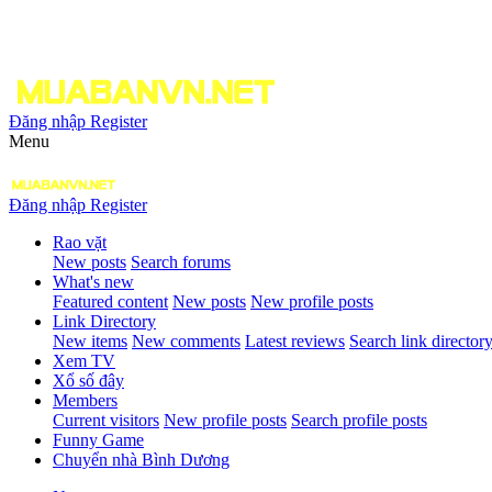
Đăng nhập
Register
Menu
Đăng nhập
Register
Rao vặt
New posts
Search forums
What's new
Featured content
New posts
New profile posts
Link Directory
New items
New comments
Latest reviews
Search link director
Xem TV
Xổ số đây
Members
Current visitors
New profile posts
Search profile posts
Funny Game
Chuyển nhà Bình Dương