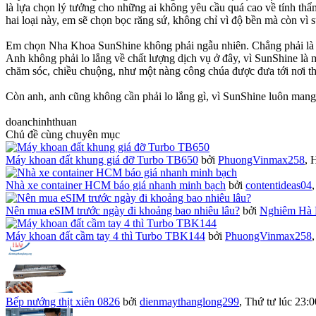
là lựa chọn lý tưởng cho những ai không yêu cầu quá cao về tính thẩ
hai loại này, em sẽ chọn bọc răng sứ, không chỉ vì độ bền mà còn vì 
Em chọn Nha Khoa SunShine không phải ngẫu nhiên. Chẳng phải là e
Anh không phải lo lắng về chất lượng dịch vụ ở đây, vì SunShine là m
chăm sóc, chiều chuộng, như một nàng công chúa được đưa tới nơi th
Còn anh, anh cũng không cần phải lo lắng gì, vì SunShine luôn m
doanchinhthuan
Chủ đề cùng chuyên mục
Máy khoan đất khung giá đỡ Turbo TB650
bởi
PhuongVinmax258
,
H
Nhà xe container HCM báo giá nhanh minh bạch
bởi
contentideas04
Nên mua eSIM trước ngày đi khoảng bao nhiêu lâu?
bởi
Nghiêm Hà 
Máy khoan đất cầm tay 4 thì Turbo TBK144
bởi
PhuongVinmax258
Bếp nướng thịt xiên 0826
bởi
dienmaythanglong299
,
Thứ tư lúc 23:0