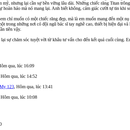
m mỹ, nhưng lại cần sự bền vững lâu dài. Những chiếc răng Titan trôn
sự hoàn hảo mà nó mang lại. Anh biết không, cảm giác cười tự tin khi 
m chỉ muốn có một chiếc răng đẹp, mà là em muốn mang đến một nụ c
ột trong những nơi có đội ngũ bác sĩ tay nghề cao, thiết bị hiện đại 
ần tiên vậy.
ang lại sự chăm sóc tuyệt vời từ khâu tư vấn cho đến kết quả cuối
ôm qua, lúc 16:09
,
Hôm qua, lúc 14:52
My 123
,
Hôm qua, lúc 13:41
,
Hôm qua, lúc 10:08
0