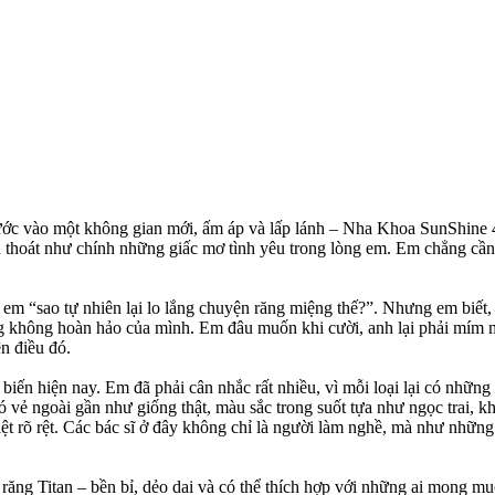
 bước vào một không gian mới, ấm áp và lấp lánh – Nha Khoa SunShine
 thoát như chính những giấc mơ tình yêu trong lòng em. Em chẳng cần p
m “sao tự nhiên lại lo lắng chuyện răng miệng thế?”. Nhưng em biết, 
ăng không hoàn hảo của mình. Em đâu muốn khi cười, anh lại phải mím 
n điều đó.
 biến hiện nay. Em đã phải cân nhắc rất nhiều, vì mỗi loại lại có nhữ
có vẻ ngoài gần như giống thật, màu sắc trong suốt tựa như ngọc trai, 
 rõ rệt. Các bác sĩ ở đây không chỉ là người làm nghề, mà như những 
ăng Titan – bền bỉ, dẻo dai và có thể thích hợp với những ai mong muố