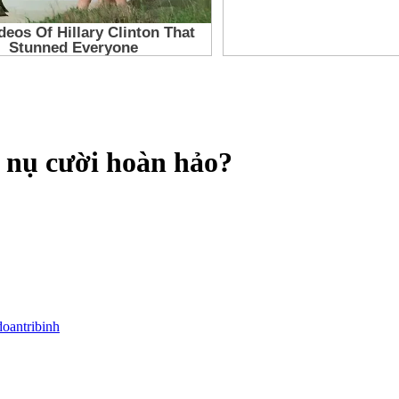
ó nụ cười hoàn hảo?
doantribinh