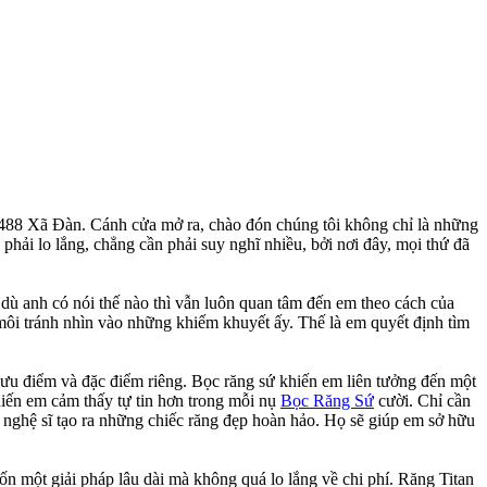
 488 Xã Đàn. Cánh cửa mở ra, chào đón chúng tôi không chỉ là những
hải lo lắng, chẳng cần phải suy nghĩ nhiều, bởi nơi đây, mọi thứ đã
dù anh có nói thế nào thì vẫn luôn quan tâm đến em theo cách của
môi tránh nhìn vào những khiếm khuyết ấy. Thế là em quyết định tìm
ng ưu điểm và đặc điểm riêng. Bọc răng sứ khiến em liên tưởng đến một
khiến em cảm thấy tự tin hơn trong mỗi nụ
Bọc Răng Sứ
cười. Chỉ cần
nghệ sĩ tạo ra những chiếc răng đẹp hoàn hảo. Họ sẽ giúp em sở hữu
n một giải pháp lâu dài mà không quá lo lắng về chi phí. Răng Titan