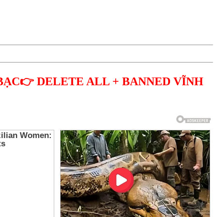
BẠC👉 DELETE ALL + BANNED VĨNH