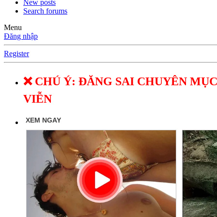
New posts
Search forums
Menu
Đăng nhập
Register
❌ CHÚ Ý: ĐĂNG SAI CHUYÊN MỤC
VIỄN