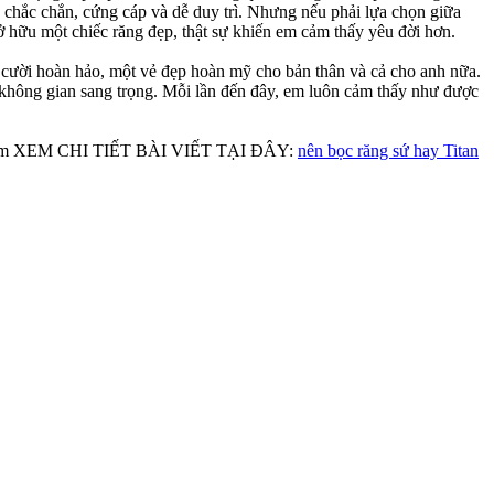
g chắc chắn, cứng cáp và dễ duy trì. Nhưng nếu phải lựa chọn giữa
sở hữu một chiếc răng đẹp, thật sự khiến em cảm thấy yêu đời hơn.
ười hoàn hảo, một vẻ đẹp hoàn mỹ cho bản thân và cả cho anh nữa.
và không gian sang trọng. Mỗi lần đến đây, em luôn cảm thấy như được
 cùng. Em XEM CHI TIẾT BÀI VIẾT TẠI ĐÂY:
nên bọc răng sứ hay Titan