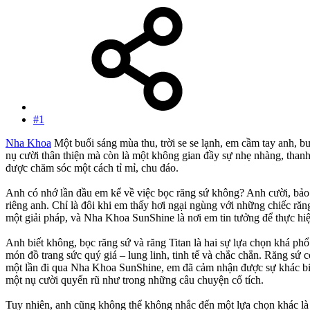
#1
Nha Khoa
Một buổi sáng mùa thu, trời se se lạnh, em cầm tay anh,
nụ cười thân thiện mà còn là một không gian đầy sự nhẹ nhàng, thanh
được chăm sóc một cách tỉ mỉ, chu đáo.
Anh có nhớ lần đầu em kể về việc bọc răng sứ không? Anh cười, bảo e
riêng anh. Chỉ là đôi khi em thấy hơi ngại ngùng với những chiếc r
một giải pháp, và Nha Khoa SunShine là nơi em tin tưởng để thực hiệ
Anh biết không, bọc răng sứ và răng Titan là hai sự lựa chọn khá phổ
món đồ trang sức quý giá – lung linh, tinh tế và chắc chắn. Răng sứ 
một lần đi qua Nha Khoa SunShine, em đã cảm nhận được sự khác biệt
một nụ cười quyến rũ như trong những câu chuyện cổ tích.
Tuy nhiên, anh cũng không thể không nhắc đến một lựa chọn khác là r