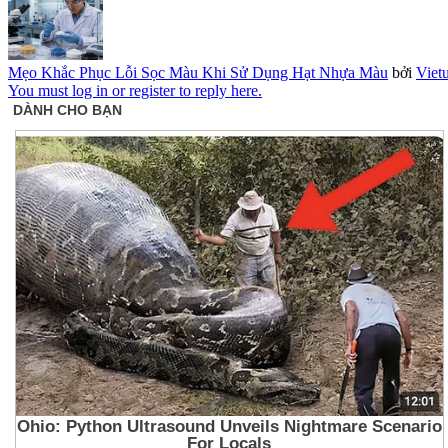
Mẹo Khắc Phục Lỗi Sọc Màu Khi Sử Dụng Hạt Nhựa Màu
bởi
Viet
You must log in or register to reply here.