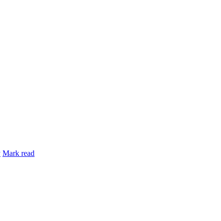
y
Mark read