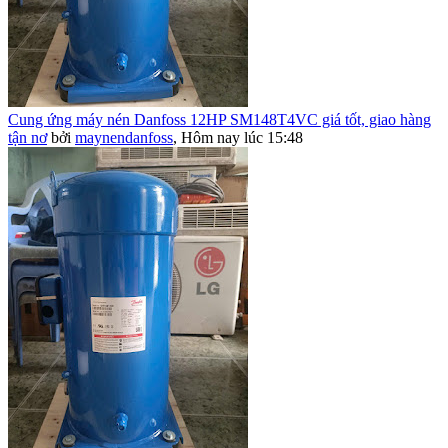
Cung ứng máy nén Danfoss 12HP SM148T4VC giá tốt, giao hàng
tận nơ
bởi
maynendanfoss
,
Hôm nay lúc 15:48