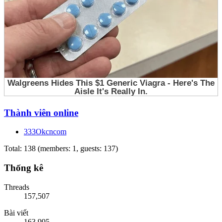
Thành viên online
333Okcncom
Total: 138 (members: 1, guests: 137)
Thống kê
Threads
157,507
Bài viết
163,995