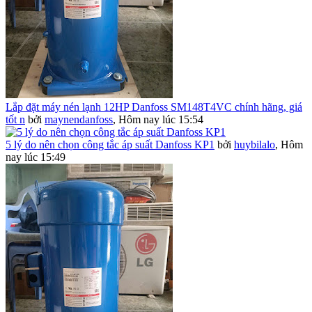
Lắp đặt máy nén lạnh 12HP Danfoss SM148T4VC chính hãng, giá
tốt n
bởi
maynendanfoss
,
Hôm nay lúc 15:54
5 lý do nên chọn công tắc áp suất Danfoss KP1
bởi
huybilalo
,
Hôm
nay lúc 15:49