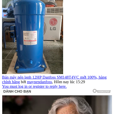
Bán máy nén lạnh 12HP Danfoss SM148T4VC mới 100%, hàng
chính hãng
bởi
maynendanfoss
,
Hôm nay lúc 15:29
You must log in or register to reply here.