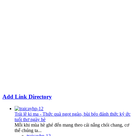
Add Link Directory
Trái lê ki ma - Thức quà ngọt ngào, bùi béo đánh thức ký ức
tuổi thơ ngày hè
Mỗi khi mùa hè ghé đến mang theo cái nắng chói chang, cơ
thể chúng ta...
traicayhp-12