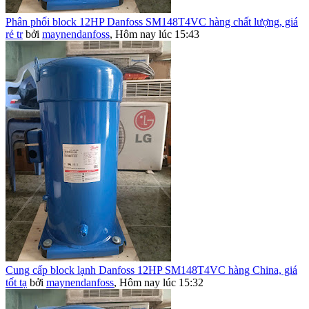
Phân phối block 12HP Danfoss SM148T4VC hàng chất lượng, giá
rẻ tr
bởi
maynendanfoss
,
Hôm nay lúc 15:43
Cung cấp block lạnh Danfoss 12HP SM148T4VC hàng China, giá
tốt tạ
bởi
maynendanfoss
,
Hôm nay lúc 15:32