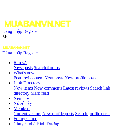
Đăng nhập
Register
Menu
Đăng nhập
Register
Rao vặt
New posts
Search forums
What's new
Featured content
New posts
New profile posts
Link Directory
New items
New comments
Latest reviews
Search link
directory
Mark read
Xem TV
Xổ số đây
Members
Current visitors
New profile posts
Search profile posts
Funny Game
Chuyển nhà Bình Dương