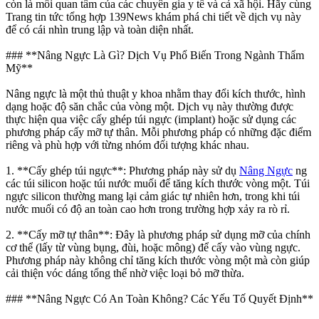
còn là mối quan tâm của các chuyên gia y tế và cả xã hội. Hãy cùng
Trang tin tức tổng hợp 139News khám phá chi tiết về dịch vụ này
để có cái nhìn trung lập và toàn diện nhất.
### **Nâng Ngực Là Gì? Dịch Vụ Phổ Biến Trong Ngành Thẩm
Mỹ**
Nâng ngực là một thủ thuật y khoa nhằm thay đổi kích thước, hình
dạng hoặc độ săn chắc của vòng một. Dịch vụ này thường được
thực hiện qua việc cấy ghép túi ngực (implant) hoặc sử dụng các
phương pháp cấy mỡ tự thân. Mỗi phương pháp có những đặc điểm
riêng và phù hợp với từng nhóm đối tượng khác nhau.
1. **Cấy ghép túi ngực**: Phương pháp này sử dụ
Nâng Ngực
ng
các túi silicon hoặc túi nước muối để tăng kích thước vòng một. Túi
ngực silicon thường mang lại cảm giác tự nhiên hơn, trong khi túi
nước muối có độ an toàn cao hơn trong trường hợp xảy ra rò rỉ.
2. **Cấy mỡ tự thân**: Đây là phương pháp sử dụng mỡ của chính
cơ thể (lấy từ vùng bụng, đùi, hoặc mông) để cấy vào vùng ngực.
Phương pháp này không chỉ tăng kích thước vòng một mà còn giúp
cải thiện vóc dáng tổng thể nhờ việc loại bỏ mỡ thừa.
### **Nâng Ngực Có An Toàn Không? Các Yếu Tố Quyết Định**