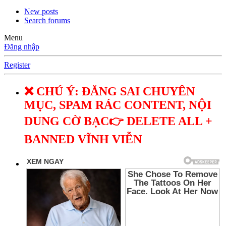
New posts
Search forums
Menu
Đăng nhập
Register
❌ CHÚ Ý: ĐĂNG SAI CHUYÊN
MỤC, SPAM RÁC CONTENT, NỘI
DUNG CỜ BẠC👉 DELETE ALL +
BANNED VĨNH VIỄN