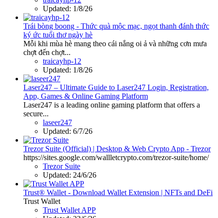
Updated:
1/8/26
Trái bòng boong - Thức quà mộc mạc, ngọt thanh đánh thức
ký ức tuổi thơ ngày hè
Mỗi khi mùa hè mang theo cái nắng oi ả và những cơn mưa
chợt đến chợt...
traicayhp-12
Updated:
1/8/26
Laser247 – Ultimate Guide to Laser247 Login, Registration,
App, Games & Online Gaming Platform
Laser247 is a leading online gaming platform that offers a
secure...
laseer247
Updated:
6/7/26
Trezor Suite (Official) | Desktop & Web Crypto App - Trezor
https://sites.google.com/wallletcrypto.com/trezor-suite/home/
Trezor Suite
Updated:
24/6/26
Trust® Wallet - Download Wallet Extension | NFTs and DeFi
Trust Wallet
Trust Wallet APP