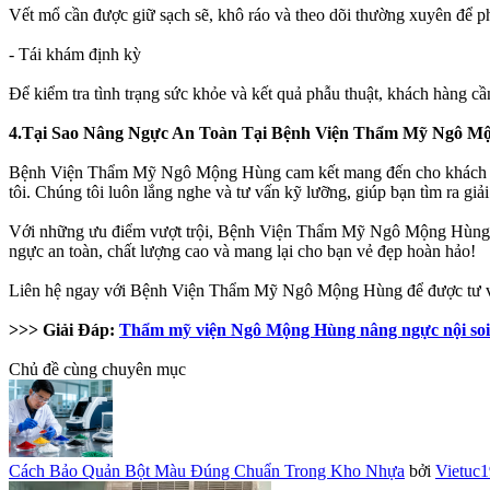
Vết mổ cần được giữ sạch sẽ, khô ráo và theo dõi thường xuyên để phá
- Tái khám định kỳ
Để kiểm tra tình trạng sức khỏe và kết quả phẫu thuật, khách hàng cầ
4.Tại Sao Nâng Ngực An Toàn Tại Bệnh Viện Thẩm Mỹ Ngô M
Bệnh Viện Thẩm Mỹ Ngô Mộng Hùng cam kết mang đến cho khách hàng d
tôi. Chúng tôi luôn lắng nghe và tư vấn kỹ lưỡng, giúp bạn tìm ra gi
Với những ưu điểm vượt trội, Bệnh Viện Thẩm Mỹ Ngô Mộng Hùng là đ
ngực an toàn, chất lượng cao và mang lại cho bạn vẻ đẹp hoàn hảo!
Liên hệ ngay với Bệnh Viện Thẩm Mỹ Ngô Mộng Hùng để được tư vấ
>>> Giải Đáp:
Thẩm mỹ viện Ngô Mộng Hùng nâng ngực nội soi 
Chủ đề cùng chuyên mục
Cách Bảo Quản Bột Màu Đúng Chuẩn Trong Kho Nhựa
bởi
Vietuc