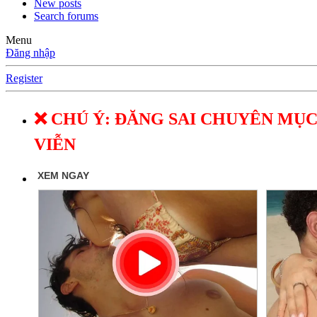
New posts
Search forums
Menu
Đăng nhập
Register
❌ CHÚ Ý: ĐĂNG SAI CHUYÊN MỤC
VIỄN