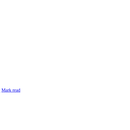
y
Mark read