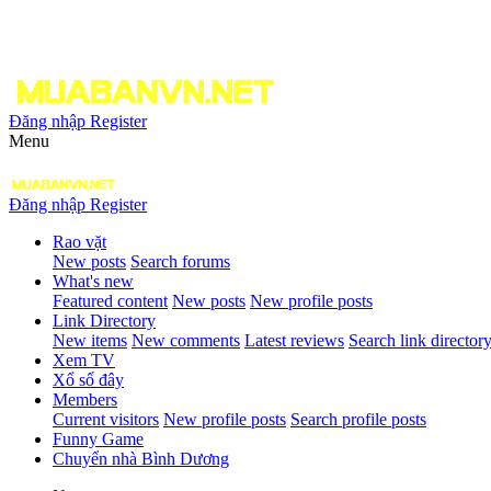
Đăng nhập
Register
Menu
Đăng nhập
Register
Rao vặt
New posts
Search forums
What's new
Featured content
New posts
New profile posts
Link Directory
New items
New comments
Latest reviews
Search link director
Xem TV
Xổ số đây
Members
Current visitors
New profile posts
Search profile posts
Funny Game
Chuyển nhà Bình Dương