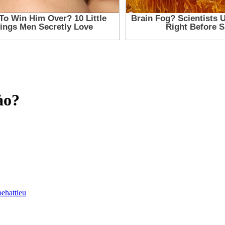
ào?
behattieu