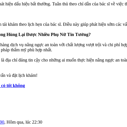
t hiện dấu hiệu bất thường. Tuân thủ theo chỉ dẫn của bác sĩ về việc t
n tái khám theo lịch hẹn của bác sĩ. Điều này giúp phát hiện sớm các v
ộng Hùng Lại Được Nhiều Phụ Nữ Tin Tưởng?
ịch vụ nâng ngực an toàn với chất lượng vượt trội và chi phí hợp l
ải pháp thẩm mỹ phù hợp nhất.
ịa chỉ đáng tin cậy cho những ai muốn thực hiện nâng ngực an toàn, 
n và đặt lịch khám!
có tốt không
190
,
Hôm qua, lúc 22:30