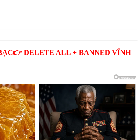
BẠC👉 DELETE ALL + BANNED VĨNH