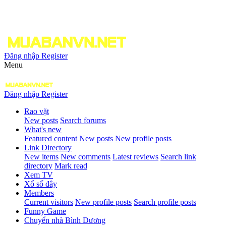
Đăng nhập
Register
Menu
Đăng nhập
Register
Rao vặt
New posts
Search forums
What's new
Featured content
New posts
New profile posts
Link Directory
New items
New comments
Latest reviews
Search link
directory
Mark read
Xem TV
Xổ số đây
Members
Current visitors
New profile posts
Search profile posts
Funny Game
Chuyển nhà Bình Dương