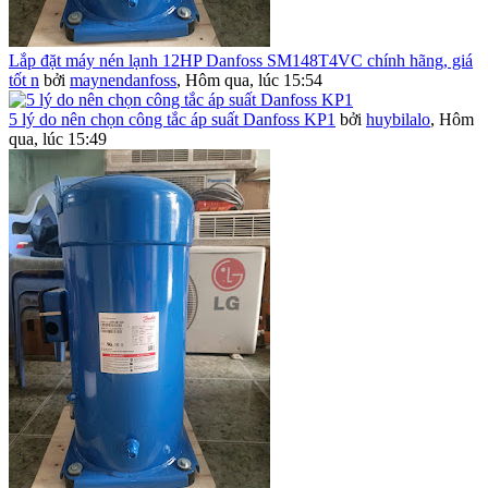
Lắp đặt máy nén lạnh 12HP Danfoss SM148T4VC chính hãng, giá
tốt n
bởi
maynendanfoss
,
Hôm qua, lúc 15:54
5 lý do nên chọn công tắc áp suất Danfoss KP1
bởi
huybilalo
,
Hôm
qua, lúc 15:49