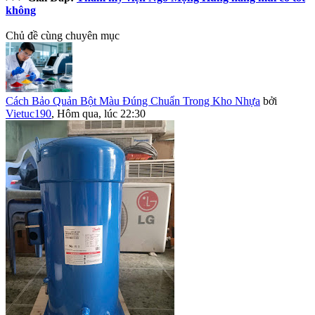
không
Chủ đề cùng chuyên mục
Cách Bảo Quản Bột Màu Đúng Chuẩn Trong Kho Nhựa
bởi
Vietuc190
,
Hôm qua, lúc 22:30