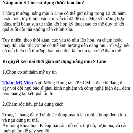
Nâng mũi S Line sử dụng được bao lâu?
Thông thường, nâng mũi S Line có thể giữ dáng trong 10-20 năm
hoặc hơn, tùy thuộc vào các yếu tố đã đề cập. Một số trường hợp
nâng mũi bằng sụn tự thân kết hợp kỹ thuật cao có thể duy trì kết
quả suốt đời mà không cần chỉnh sửa.
Tuy nhiên, theo thời gian, các yếu tố như lão hóa, va chạm hoặc
thay đổi cấu trúc cơ thể có thể ảnh hưởng đến dáng mũi. Vì vậy, nếu
có dấu hiệu bất thường, bạn nên đến kiểm tra tại cơ sở thẩm mỹ.
Bí quyết kéo dài thời gian sử dụng nâng mũi S Line
1.Chọn cơ sở thẩm mỹ uy tín
Thẩm Mỹ Viện
Ngô Mộng Hùng tại TPHCM là địa chỉ đáng tin
cậy với đội ngũ bác sĩ giàu kinh nghiệm và công nghệ hiện đại, đảm
bảo mang lại kết quả tối ưu.
2.Chăm sóc hậu phẫu đúng cách
Trong 1 tháng đầu: Tránh tác động mạnh lên mũi, không đeo kính
và ngủ đúng tư thế.
Ăn uống khoa học: Kiêng hải sản, đồ nếp, thịt bò, rượu bia, và các
thực phẩm dễ gây sẹo lồi.