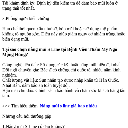
Tái khám định kỳ: Định kỳ đến kiểm tra để đảm bảo mũi luôn ở
trạng thái tốt nhất.
3.Phòng ngừa biến chứng
Hạn chế thói quen xấu như sờ, bóp mũi hoặc sử dụng mỹ phẩm
không rõ nguồn gốc. Điều này giúp giảm nguy cơ nhiễm trùng hoặc
biến dạng mũi.
Tại sao chọn nâng mũi S Line tại Bệnh Viện Thẩm Mỹ Ngô
Mộng Hùng?
Công nghệ tiên tiến: Sử dụng các kỹ thuật nâng mũi hiện đại nhất.
Đội ngũ chuyên gia: Bác sĩ có chứng chỉ quốc tế, nhiều năm kinh
nghiệm.
Chất lượng vật liệu: Sụn nhân tạo được nhập khẩu từ Hàn Quốc,
Nhật Bản, đảm bảo an toàn tuyệt đối.
Hậu mãi chu đáo: Chính sách bảo hành và chăm sóc khách hàng tận
tâm.
>>> Tìm hiểu thêm:
Nâng mũi s line giá bao nhiêu
Những câu hỏi thường gặp
1.Nâng mũi S Line có đau không?