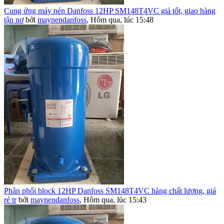
Cung ứng máy nén Danfoss 12HP SM148T4VC giá tốt, giao hàng
tận nơ
bởi
maynendanfoss
,
Hôm qua, lúc 15:48
Phân phối block 12HP Danfoss SM148T4VC hàng chất lượng, giá
rẻ tr
bởi
maynendanfoss
,
Hôm qua, lúc 15:43