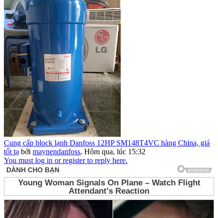
Cung cấp block lạnh Danfoss 12HP SM148T4VC hàng China, giá
tốt tạ
bởi
maynendanfoss
,
Hôm qua, lúc 15:32
You must log in or register to reply here.