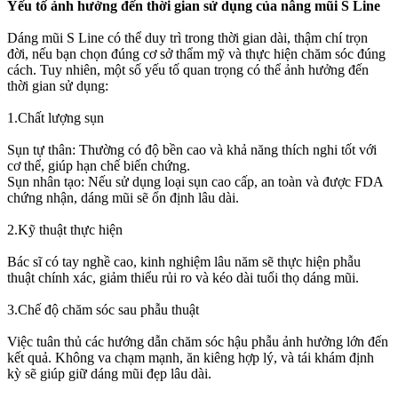
Yếu tố ảnh hưởng đến thời gian sử dụng của nâng mũi S Line
Dáng mũi S Line có thể duy trì trong thời gian dài, thậm chí trọn
đời, nếu bạn chọn đúng cơ sở thẩm mỹ và thực hiện chăm sóc đúng
cách. Tuy nhiên, một số yếu tố quan trọng có thể ảnh hưởng đến
thời gian sử dụng:
1.Chất lượng sụn
Sụn tự thân: Thường có độ bền cao và khả năng thích nghi tốt với
cơ thể, giúp hạn chế biến chứng.
Sụn nhân tạo: Nếu sử dụng loại sụn cao cấp, an toàn và được FDA
chứng nhận, dáng mũi sẽ ổn định lâu dài.
2.Kỹ thuật thực hiện
Bác sĩ có tay nghề cao, kinh nghiệm lâu năm sẽ thực hiện phẫu
thuật chính xác, giảm thiểu rủi ro và kéo dài tuổi thọ dáng mũi.
3.Chế độ chăm sóc sau phẫu thuật
Việc tuân thủ các hướng dẫn chăm sóc hậu phẫu ảnh hưởng lớn đến
kết quả. Không va chạm mạnh, ăn kiêng hợp lý, và tái khám định
kỳ sẽ giúp giữ dáng mũi đẹp lâu dài.