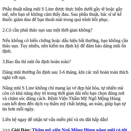
Phẫu thuật nâng mũi S Line được thực hiện dưới gây tê hoặc gây
mê, nên bạn sẽ không cảm thấy đau. Sau phẫu thuật, bác sĩ sẽ kê
thuốc giảm đau để bạn thoải mái trong quá trình hồi phục.
2.Có cần phải tháo sụn sau một thời gian không?
Nếu không có biến chứng hoặc dấu hiệu bất thường, bạn không cần
tháo sụn. Tuy nhiên, nên kiểm tra định kỳ để đảm bảo dáng mũi ổn
định.
3.Bao lâu thì mũi ổn định hoàn toàn?
Dáng mũi thường ổn định sau 3-6 tháng, khi các mô hoàn toàn thích
nghi với sụn.
Nâng mũi S Line không chỉ mang lại vẻ đẹp hài hòa, tự nhiên mà
còn có khả năng duy trì trong thời gian dài nếu bạn chọn đúng nơi
và chăm sóc đúng cách. Bệnh Viện Thẩm Mỹ Ngô Mộng Hùng
cam kết đem đến dịch vụ thẩm mỹ chất lượng, an toàn, giúp bạn tự
tin hơn mỗi ngày.
Liên hệ ngay để nhận tư vấn miễn phí và ưu đãi hấp dẫn!
>>> Giải Đáp:
Thẩm mỹ viện Ngô Mộng Hùng nâng mũi có tốt