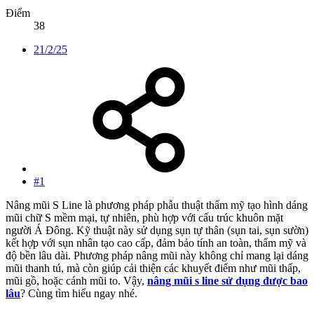
Điểm
38
21/2/25
#1
Nâng mũi S Line là phương pháp phẫu thuật thẩm mỹ tạo hình dáng
mũi chữ S mềm mại, tự nhiên, phù hợp với cấu trúc khuôn mặt
người Á Đông. Kỹ thuật này sử dụng sụn tự thân (sụn tai, sụn sườn)
kết hợp với sụn nhân tạo cao cấp, đảm bảo tính an toàn, thẩm mỹ và
độ bền lâu dài. Phương pháp nâng mũi này không chỉ mang lại dáng
mũi thanh tú, mà còn giúp cải thiện các khuyết điểm như mũi thấp,
mũi gồ, hoặc cánh mũi to. Vậy,
nâng mũi s line sử dụng được bao
lâu
? Cùng tìm hiểu ngay nhé.