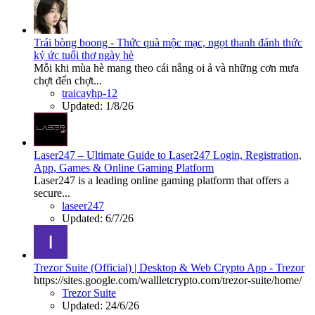
Trái bòng boong - Thức quà mộc mạc, ngọt thanh đánh thức
ký ức tuổi thơ ngày hè
Mỗi khi mùa hè mang theo cái nắng oi ả và những cơn mưa
chợt đến chợt...
traicayhp-12
Updated:
1/8/26
Laser247 – Ultimate Guide to Laser247 Login, Registration,
App, Games & Online Gaming Platform
Laser247 is a leading online gaming platform that offers a
secure...
laseer247
Updated:
6/7/26
Trezor Suite (Official) | Desktop & Web Crypto App - Trezor
https://sites.google.com/wallletcrypto.com/trezor-suite/home/
Trezor Suite
Updated:
24/6/26