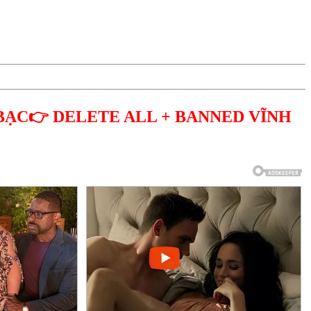
BẠC👉 DELETE ALL + BANNED VĨNH