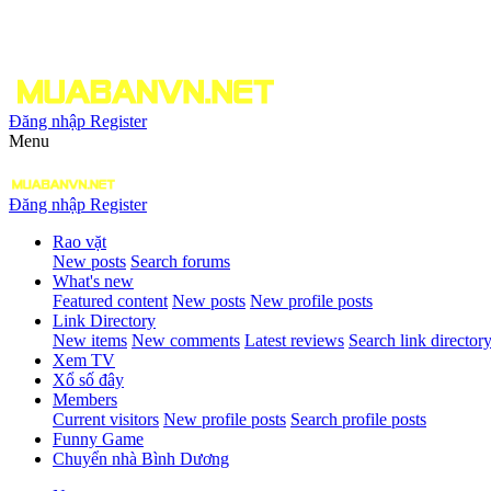
Đăng nhập
Register
Menu
Đăng nhập
Register
Rao vặt
New posts
Search forums
What's new
Featured content
New posts
New profile posts
Link Directory
New items
New comments
Latest reviews
Search link director
Xem TV
Xổ số đây
Members
Current visitors
New profile posts
Search profile posts
Funny Game
Chuyển nhà Bình Dương