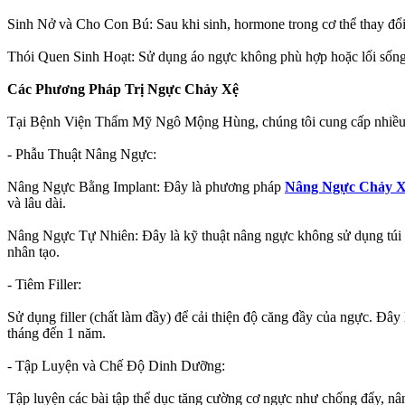
Sinh Nở và Cho Con Bú: Sau khi sinh, hormone trong cơ thể thay đổi,
Thói Quen Sinh Hoạt: Sử dụng áo ngực không phù hợp hoặc lối sống 
Các Phương Pháp Trị Ngực Chảy Xệ
Tại Bệnh Viện Thẩm Mỹ Ngô Mộng Hùng, chúng tôi cung cấp nhiều phư
- Phẫu Thuật Nâng Ngực:
Nâng Ngực Bằng Implant: Đây là phương pháp
Nâng Ngực Chảy 
và lâu dài.
Nâng Ngực Tự Nhiên: Đây là kỹ thuật nâng ngực không sử dụng túi độ
nhân tạo.
- Tiêm Filler:
Sử dụng filler (chất làm đầy) để cải thiện độ căng đầy của ngực. Đây
tháng đến 1 năm.
- Tập Luyện và Chế Độ Dinh Dưỡng:
Tập luyện các bài tập thể dục tăng cường cơ ngực như chống đẩy, nâng