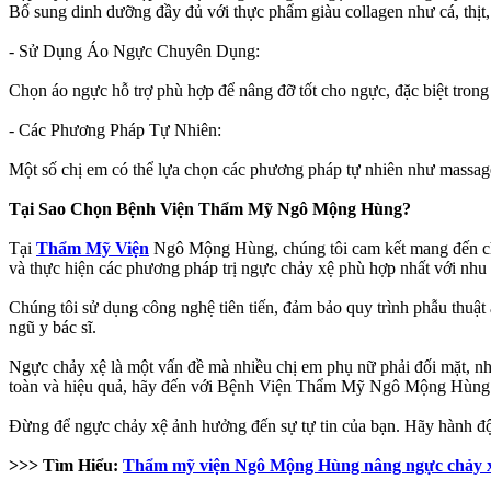
Bổ sung dinh dưỡng đầy đủ với thực phẩm giàu collagen như cá, thịt, 
- Sử Dụng Áo Ngực Chuyên Dụng:
Chọn áo ngực hỗ trợ phù hợp để nâng đỡ tốt cho ngực, đặc biệt trong
- Các Phương Pháp Tự Nhiên:
Một số chị em có thể lựa chọn các phương pháp tự nhiên như massage 
Tại Sao Chọn Bệnh Viện Thẩm Mỹ Ngô Mộng Hùng?
Tại
Thẩm Mỹ Viện
Ngô Mộng Hùng, chúng tôi cam kết mang đến cho 
và thực hiện các phương pháp trị ngực chảy xệ phù hợp nhất với nhu 
Chúng tôi sử dụng công nghệ tiên tiến, đảm bảo quy trình phẫu thuật 
ngũ y bác sĩ.
Ngực chảy xệ là một vấn đề mà nhiều chị em phụ nữ phải đối mặt, như
toàn và hiệu quả, hãy đến với Bệnh Viện Thẩm Mỹ Ngô Mộng Hùng để
Đừng để ngực chảy xệ ảnh hưởng đến sự tự tin của bạn. Hãy hành độn
>>> Tìm Hiểu:
Thẩm mỹ viện Ngô Mộng Hùng nâng ngực chảy xệ