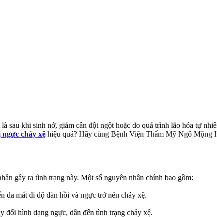
t là sau khi sinh nở, giảm cân đột ngột hoặc do quá trình lão hóa tự 
ị ngực chảy xệ
hiệu quả? Hãy cùng Bệnh Viện Thẩm Mỹ Ngô Mộng Hùng
 nhân gây ra tình trạng này. Một số nguyên nhân chính bao gồm:
iến da mất đi độ đàn hồi và ngực trở nên chảy xệ.
 đổi hình dạng ngực, dẫn đến tình trạng chảy xệ.