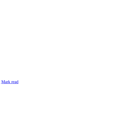
y
Mark read