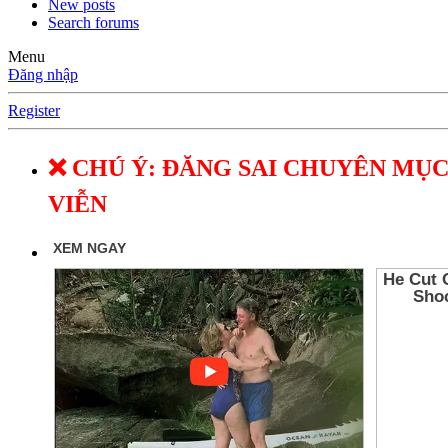
New posts
Search forums
Menu
Đăng nhập
Register
❌ CHÚ Ý: ĐĂNG SAI CHUYÊN MỤC
VIỄN