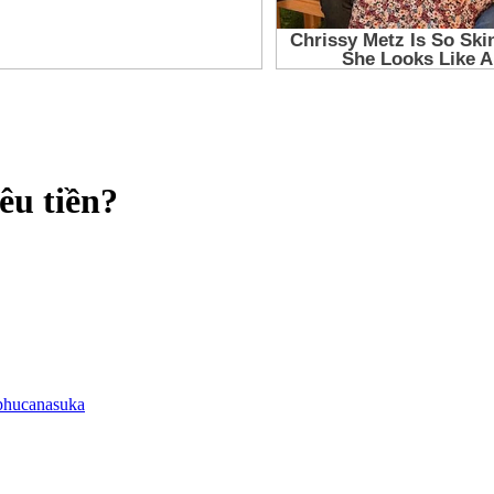
êu tiền?
phucanasuka