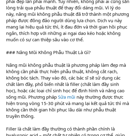
phái đẹp lẫn phái mạnh. Tuy nhiên, không phải ai cũng sẵn
lòng trải qua phẫu thuật để thay đổi dáng mũi. Vì lý do
này, nâng mũi không phẫu thuật đã trở thành một phương
pháp được đông đảo người dùng lựa chọn. Dịch vụ này
mang lại hiệu quả tức thì, ít đau đớn và thời gian hồi phục
ngắn, thích hợp với những ai ngại dao kéo hoặc không
muốn có sự can thiệp sâu vào cơ thể.
### Nâng Mũi Không Phẫu Thuật Là Gì?
Nâng mũi không phẫu thuật là phương pháp làm đẹp mà
không cần phải thực hiện phẫu thuật, không cắt rạch,
không bóc tách. Thay vào đó, các bác sĩ sẽ sử dụng các
chất làm đầy, phổ biến nhất là filler (chất làm đầy sinh
học), hoặc các loại chỉ sinh học để định hình và nâng cao
sống mũi. Phương pháp
Sửa mũi
này thường được thực
hiện trong vòng 15-30 phút và mang lại kết quả tức thì mà
không cần thời gian hồi phục lâu dài như phẫu thuật
truyền thống.
Filler là chất làm đầy thường có thành phần chính là
hyaluronic acid – một chất tự nhiên có trong cơ thể, giúp