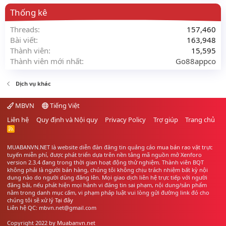
Thống kê
Threads
157,460
Bài viết
163,948
Thành viên
15,595
Thành viên mới nhất
Go88appco
Dịch vụ khác
MBVN
Tiếng Việt
Liên hệ
Quy định và Nội quy
Privacy Policy
Trợ giúp
Trang chủ
R
S
S
MUABANVN.NET là website diễn đàn đăng tin quảng cáo
mua bán rao vặt
trực
tuyến miễn phí, được phát triển dựa trên nền tảng mã nguồn mở Xenforo
version 2.3.4 đang trong thời gian hoạt động thử nghiệm. Thành viên BQT
không phải là người bán hàng, chúng tôi không chịu trách nhiệm bất kỳ nội
dung nào do người dùng đăng lên. Mọi giao dịch liên hệ trực tiếp với người
đăng bài, nếu phát hiện mọi hành vi đăng tin sai phạm, nội dung/sản phẩm
nằm trong danh mục cấm, vi phạm pháp luật vui lòng gửi đường link đó cho
chúng tôi sẽ xử lý
Tại đây
Liên hệ QC: mbvn.net@gmail.com
Copyright 2022 by
Muabanvn.net