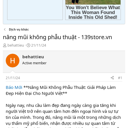
Dịch vụ khác
nâng mũi không phẫu thuật - 139store.vn
T
N
behattieu
21/11/24
h
g
r
à
behattieu
e
y
Active member
a
g
d
ử
s
i
21/11/24
#1
t
a
Báo Mới
**Nâng Mũi Không Phẫu Thuật: Giải Pháp Làm
r
Đẹp Hiện Đại Cho Người Việt**
t
e
Ngày nay, nhu cầu làm đẹp đang ngày càng gia tăng khi
r
người Việt trở nên quan tâm hơn đến ngoại hình và sự tự
tin của mình. Trong đó, nâng mũi là một trong những dịch
vụ thẩm mỹ phổ biến, nhận được nhiều sự quan tâm từ