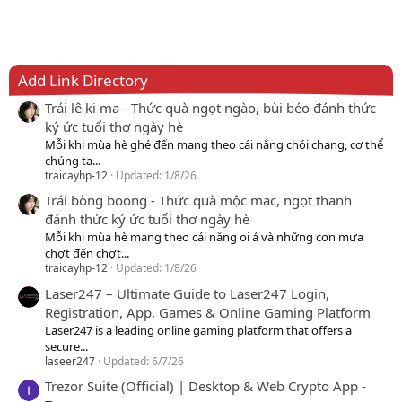
Add Link Directory
Trái lê ki ma - Thức quà ngọt ngào, bùi béo đánh thức
ký ức tuổi thơ ngày hè
Mỗi khi mùa hè ghé đến mang theo cái nắng chói chang, cơ thể
chúng ta...
traicayhp-12
Updated:
1/8/26
Trái bòng boong - Thức quà mộc mạc, ngọt thanh
đánh thức ký ức tuổi thơ ngày hè
Mỗi khi mùa hè mang theo cái nắng oi ả và những cơn mưa
chợt đến chợt...
traicayhp-12
Updated:
1/8/26
Laser247 – Ultimate Guide to Laser247 Login,
Registration, App, Games & Online Gaming Platform
Laser247 is a leading online gaming platform that offers a
secure...
laseer247
Updated:
6/7/26
Trezor Suite (Official) | Desktop & Web Crypto App -