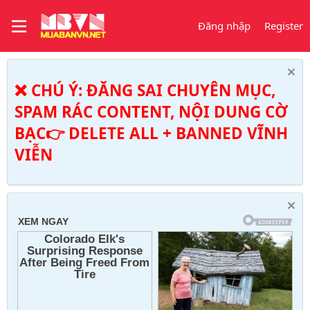
Đăng nhập
Register
❌ CHÚ Ý: ĐĂNG SAI CHUYÊN MỤC,
SPAM RÁC CONTENT, NỘI DUNG CỜ
BẠC👉 DELETE ALL + BANNED VĨNH
VIỄN