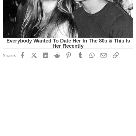
Facebook
X (Twitter)
LinkedIn
Reddit
Pinterest
Tumblr
WhatsApp
Email
Link
Share: