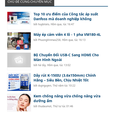
CHỦ ĐỀ CÙNG CHUYÊN MỤC
Top 10 ưu điểm của Công tắc áp suất
Danfoss mà doanh nghiệp không
bởi
huybilalo
,
Hôm qua, lúc 16:47
Máy ép cám viên 4 lô - 1 pha VM180-4L
bởi
PhuongVinmax258
,
Hôm qua, lúc 16:13
Bộ Chuyển Đổi USB-C Sang HDMI Cho
Màn Hình Ngoài
bởi
hà tây
,
Hôm qua, lúc 13:02
Dây rút K-150IU (3.6x150mm) Chính
Hãng – Siêu Bền, Chịu Nhiệt Tốt
bởi
duynguyen
,
Thứ năm lúc 10:22
Kem chống nắng vừa chống nắng vừa
dưỡng ẩm
bởi
thudaumot
,
Thứ tư lúc 01:46