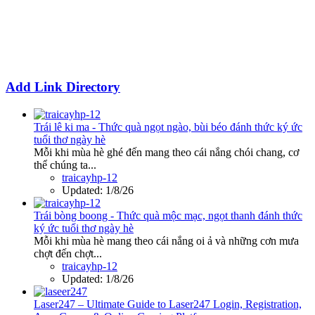
Add Link Directory
Trái lê ki ma - Thức quà ngọt ngào, bùi béo đánh thức ký ức
tuổi thơ ngày hè
Mỗi khi mùa hè ghé đến mang theo cái nắng chói chang, cơ
thể chúng ta...
traicayhp-12
Updated:
1/8/26
Trái bòng boong - Thức quà mộc mạc, ngọt thanh đánh thức
ký ức tuổi thơ ngày hè
Mỗi khi mùa hè mang theo cái nắng oi ả và những cơn mưa
chợt đến chợt...
traicayhp-12
Updated:
1/8/26
Laser247 – Ultimate Guide to Laser247 Login, Registration,