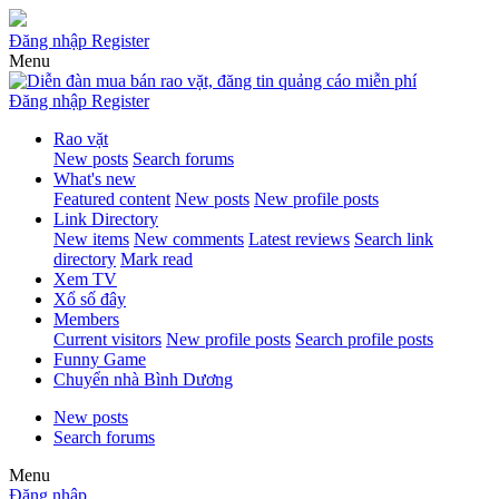
Đăng nhập
Register
Menu
Đăng nhập
Register
Rao vặt
New posts
Search forums
What's new
Featured content
New posts
New profile posts
Link Directory
New items
New comments
Latest reviews
Search link
directory
Mark read
Xem TV
Xổ số đây
Members
Current visitors
New profile posts
Search profile posts
Funny Game
Chuyển nhà Bình Dương
New posts
Search forums
Menu
Đăng nhập