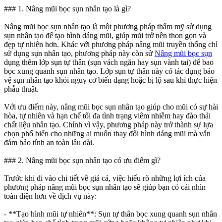
### 1. Nâng mũi bọc sụn nhân tạo là gì?
Nâng mũi bọc sụn nhân tạo là một phương pháp thẩm mỹ sử dụng
sụn nhân tạo để tạo hình dáng mũi, giúp mũi trở nên thon gọn và
đẹp tự nhiên hơn. Khác với phương pháp nâng mũi truyền thống chỉ
sử dụng sụn nhân tạo, phương pháp này còn sử
Nâng mũi bọc sụn
dụng thêm lớp sụn tự thân (sụn vách ngăn hay sụn vành tai) để bao
bọc xung quanh sụn nhân tạo. Lớp sụn tự thân này có tác dụng bảo
vệ sụn nhân tạo khỏi nguy cơ biến dạng hoặc bị lộ sau khi thực hiện
phẫu thuật.
Với ưu điểm này, nâng mũi bọc sụn nhân tạo giúp cho mũi có sự hài
hòa, tự nhiên và hạn chế tối đa tình trạng viêm nhiễm hay đào thải
chất liệu nhân tạo. Chính vì vậy, phương pháp này trở thành sự lựa
chọn phổ biến cho những ai muốn thay đổi hình dáng mũi mà vẫn
đảm bảo tính an toàn lâu dài.
### 2. Nâng mũi bọc sụn nhân tạo có ưu điểm gì?
Trước khi đi vào chi tiết về giá cả, việc hiểu rõ những lợi ích của
phương pháp nâng mũi bọc sụn nhân tạo sẽ giúp bạn có cái nhìn
toàn diện hơn về dịch vụ này:
- **Tạo hình mũi tự nhiên**: Sụn tự thân bọc xung quanh sụn nhân