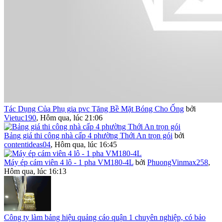
Tác Dụng Của Phụ gia pvc Tăng Bề Mặt Bóng Cho Ống
bởi
Vietuc190
,
Hôm qua, lúc 21:06
Bảng giá thi công nhà cấp 4 phường Thới An trọn gói
bởi
contentideas04
,
Hôm qua, lúc 16:45
Máy ép cám viên 4 lô - 1 pha VM180-4L
bởi
PhuongVinmax258
,
Hôm qua, lúc 16:13
Công ty làm bảng hiệu quảng cáo quận 1 chuyên nghiệp, có bảo