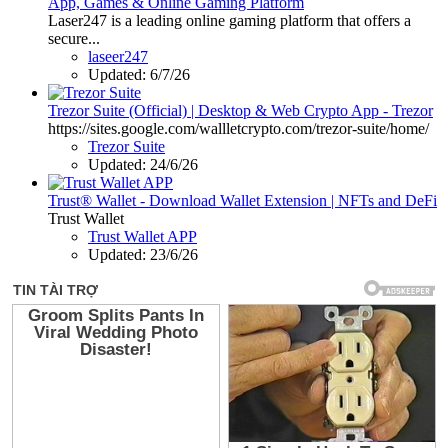
App, Games & Online Gaming Platform
Laser247 is a leading online gaming platform that offers a
secure...
laseer247
Updated:
6/7/26
Trezor Suite (Official) | Desktop & Web Crypto App - Trezor
https://sites.google.com/wallletcrypto.com/trezor-suite/home/
Trezor Suite
Updated:
24/6/26
Trust® Wallet - Download Wallet Extension | NFTs and DeFi
Trust Wallet
Trust Wallet APP
Updated:
23/6/26