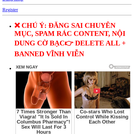
Register
❌ CHÚ Ý: ĐĂNG SAI CHUYÊN
MỤC, SPAM RÁC CONTENT, NỘI
DUNG CỜ BẠC👉 DELETE ALL +
BANNED VĨNH VIỄN