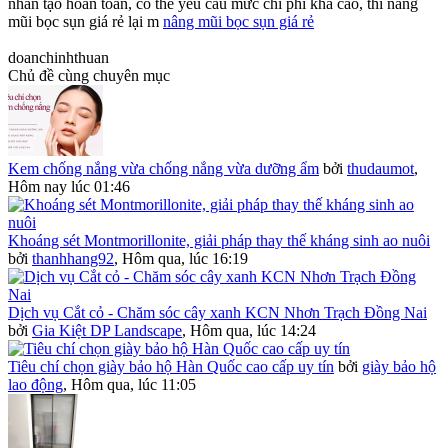
nhân tạo hoàn toàn, có thể yêu cầu mức chi phí khá cao, thì nâng
mũi bọc sụn giá rẻ lại m
nâng mũi bọc sụn giá rẻ
doanchinhthuan
Chủ đề cùng chuyên mục
Kem chống nắng vừa chống nắng vừa dưỡng ẩm
bởi
thudaumot
,
Hôm nay lúc 01:46
Khoáng sét Montmorillonite, giải pháp thay thế kháng sinh ao nuôi
bởi
thanhhang92
,
Hôm qua, lúc 16:19
Dịch vụ Cắt cỏ - Chăm sóc cây xanh KCN Nhơn Trạch Đồng Nai
bởi
Gia Kiệt DP Landscape
,
Hôm qua, lúc 14:24
Tiêu chí chọn giày bảo hộ Hàn Quốc cao cấp uy tín
bởi
giày bảo hộ
lao động
,
Hôm qua, lúc 11:05