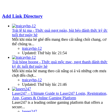
Add Link Directory
Trái lê ki ma - Thức quà ngọt ngào, bùi béo đánh thức ký ức
tuổi thơ ngày hè
Mỗi khi mùa hè ghé đến mang theo cái nắng chói chang, cơ
thể chúng ta...
traicayhp-12
Updated:
Thứ bảy lúc 21:54
Trái bòng boong - Thức quà mộc mạc, ngọt thanh đánh thức
ký ức tuổi thơ ngày hè
Mỗi khi mùa hè mang theo cái nắng oi ả và những cơn mưa
chợt đến chợt...
traicayhp-12
Updated:
Thứ bảy lúc 21:46
Laser247 – Ultimate Guide to Laser247 Login, Registration,
App, Games & Online Gaming Platform
Laser247 is a leading online gaming platform that offers a
secure...
laseer247