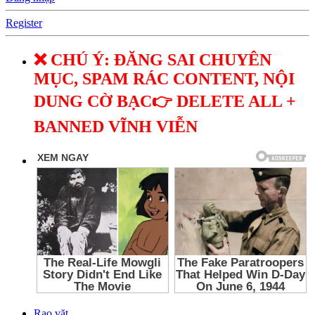
Register
❌ CHÚ Ý: ĐĂNG SAI CHUYÊN
MỤC, SPAM RÁC CONTENT, NỘI
DUNG CỜ BẠC👉 DELETE ALL +
BANNED VĨNH VIỄN
Rao vặt