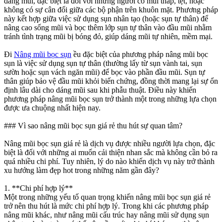
dáng mũi, đặc biệt là đối với những người có mũi thấp, tẹt, hoặc
không có sự cân đối giữa các bộ phận trên khuôn mặt. Phương pháp
này kết hợp giữa việc sử dụng sụn nhân tạo (hoặc sụn tự thân) để
nâng cao sống mũi và bọc thêm lớp sụn tự thân vào đầu mũi nhằm
tránh tình trạng mũi bị bóng đỏ, giúp dáng mũi tự nhiên, mềm mại.
Đi
Nâng mũi bọc sụn
ều đặc biệt của phương pháp nâng mũi bọc
sụn là việc sử dụng sụn tự thân (thường lấy từ sụn vành tai, sụn
sườn hoặc sụn vách ngăn mũi) để bọc vào phần đầu mũi. Sụn tự
thân giúp bảo vệ đầu mũi khỏi biến chứng, đồng thời mang lại sự ổn
định lâu dài cho dáng mũi sau khi phẫu thuật. Điều này khiến
phương pháp nâng mũi bọc sụn trở thành một trong những lựa chọn
được ưa chuộng nhất hiện nay.
### Vì sao nâng mũi bọc sụn giá rẻ thu hút sự quan tâm?
Nâng mũi bọc sụn giá rẻ là dịch vụ được nhiều người lựa chọn, đặc
biệt là đối với những ai muốn cải thiện nhan sắc mà không cần bỏ ra
quá nhiều chi phí. Tuy nhiên, lý do nào khiến dịch vụ này trở thành
xu hướng làm đẹp hot trong những năm gần đây?
1. **Chi phí hợp lý**
Một trong những yếu tố quan trọng khiến nâng mũi bọc sụn giá rẻ
trở nên thu hút là mức chi phí hợp lý. Trong khi các phương pháp
nâng mũi khác, như nâng mũi cấu trúc hay nâng mũi sử dụng sụn