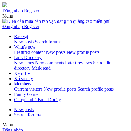
Đăng nhập
Register
Menu
Đăng nhập
Register
Rao vặt
New posts
Search forums
What's new
Featured content
New posts
New profile posts
Link Directory
New items
New comments
Latest reviews
Search link
directory
Mark read
Xem TV
Xổ số đây
Members
Current visitors
New profile posts
Search profile posts
Funny Game
Chuyển nhà Bình Dương
New posts
Search forums
Menu
Đăng nhập