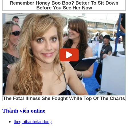
Thành viên online
thegioibaoholaodong