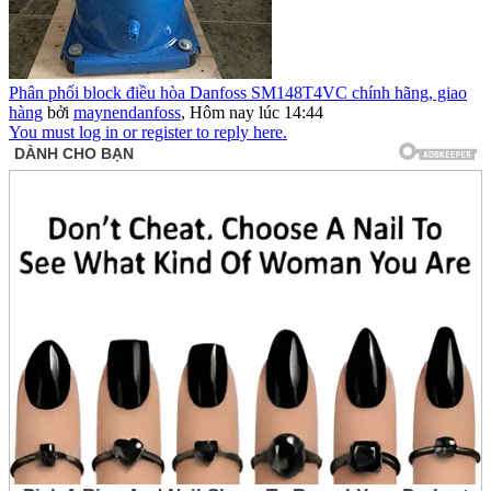
Phân phối block điều hòa Danfoss SM148T4VC chính hãng, giao
hàng
bởi
maynendanfoss
,
Hôm nay lúc 14:44
You must log in or register to reply here.