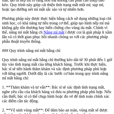
mắt, tạo ra nếp mí rõ ràng hơn mà không cần phải can thiệp dao
kéo. Quy trình này giúp cải thiện tình trạng mắt một mí, sụp mí,
hoặc tạo đường nét mí mắt sắc sảo và tự nhiên hơn.
Phương pháp này được thực hiện bằng cách sử dụng những loại chỉ
sinh học, có khả năng tự tiêu trong cơ thể, giúp tạo hình nếp mí mà
không gây tổn thương hay biến chứng cho vùng da mắt. Chính vì
thế, nâng mí mắt bằng ch
Nâng mí mắt
ỉ được coi là giải pháp ít xâm
lấn và có thời gian phục hồi nhanh chóng so với các phương pháp
phẫu thuật truyền thống.
### Quy trình nâng mí mắt bằng chỉ
Quy trình nâng mí mắt bằng chỉ thường kéo dài từ 30 phút đến 1 giờ
tùy vào tình trạng mắt của từng khách hàng. Trước khi thực hiện,
bác sĩ sẽ tiến hành thăm khám và xác định phương pháp phù hợp
với từng người. Dưới đây là các bước cơ bản trong quy trình nâng
mí mắt bằng chỉ:
1. **Thăm khám và tư vấn**: Bác sĩ sẽ xác định tình trạng mắt,
nghe yêu cầu của khách hàng và đưa ra phương pháp phù hợp. Nếu
cần thiết, bác sĩ có thể chụp hình hoặc đo vẽ để tính toán chính xác
các điểm cần tác động.
2. **Vệ sinh vùng mắt**: Để đảm bảo an toàn, vùng mắt sẽ được