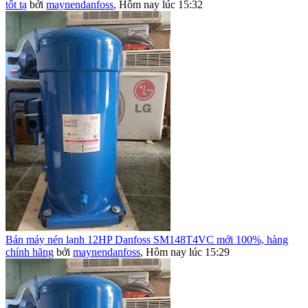
tốt tạ
bởi
maynendanfoss
,
Hôm nay lúc 15:32
Bán máy nén lạnh 12HP Danfoss SM148T4VC mới 100%, hàng
chính hãng
bởi
maynendanfoss
,
Hôm nay lúc 15:29