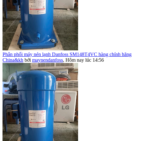
Phân phối máy nén lạnh Danfoss SM148T4VC hàng chính hãng
China&kh
bởi
maynendanfoss
,
Hôm nay lúc 14:56