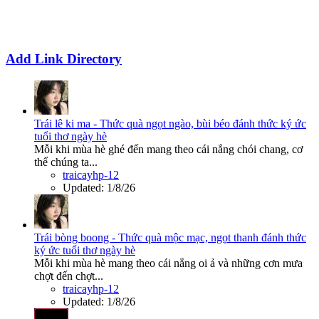
Add Link Directory
Trái lê ki ma - Thức quà ngọt ngào, bùi béo đánh thức ký ức
tuổi thơ ngày hè
Mỗi khi mùa hè ghé đến mang theo cái nắng chói chang, cơ
thể chúng ta...
traicayhp-12
Updated:
1/8/26
Trái bòng boong - Thức quà mộc mạc, ngọt thanh đánh thức
ký ức tuổi thơ ngày hè
Mỗi khi mùa hè mang theo cái nắng oi ả và những cơn mưa
chợt đến chợt...
traicayhp-12
Updated:
1/8/26