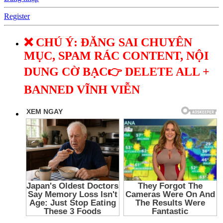
Register
❌ CHÚ Ý: ĐĂNG SAI CHUYÊN
MỤC, SPAM RÁC CONTENT, NỘI
DUNG CỜ BẠC👉 DELETE ALL +
BANNED VĨNH VIỄN