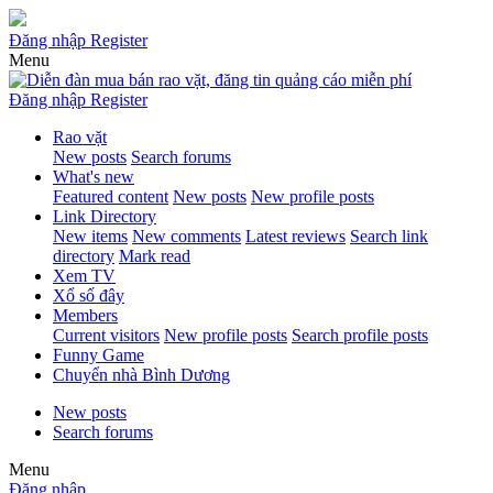
Đăng nhập
Register
Menu
Đăng nhập
Register
Rao vặt
New posts
Search forums
What's new
Featured content
New posts
New profile posts
Link Directory
New items
New comments
Latest reviews
Search link
directory
Mark read
Xem TV
Xổ số đây
Members
Current visitors
New profile posts
Search profile posts
Funny Game
Chuyển nhà Bình Dương
New posts
Search forums
Menu
Đăng nhập