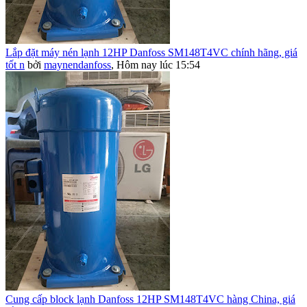
Lắp đặt máy nén lạnh 12HP Danfoss SM148T4VC chính hãng, giá
tốt n
bởi
maynendanfoss
,
Hôm nay lúc 15:54
Cung cấp block lạnh Danfoss 12HP SM148T4VC hàng China, giá