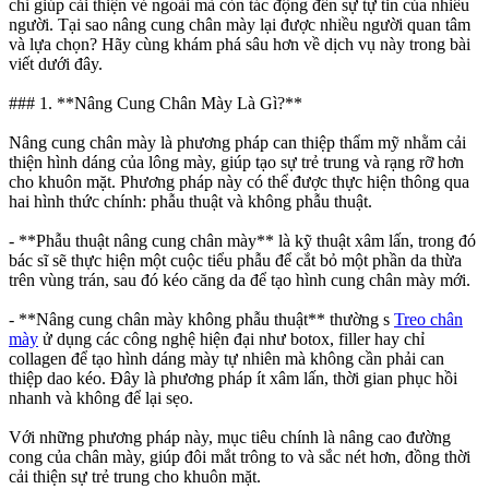
chỉ giúp cải thiện vẻ ngoài mà còn tác động đến sự tự tin của nhiều
người. Tại sao nâng cung chân mày lại được nhiều người quan tâm
và lựa chọn? Hãy cùng khám phá sâu hơn về dịch vụ này trong bài
viết dưới đây.
### 1. **Nâng Cung Chân Mày Là Gì?**
Nâng cung chân mày là phương pháp can thiệp thẩm mỹ nhằm cải
thiện hình dáng của lông mày, giúp tạo sự trẻ trung và rạng rỡ hơn
cho khuôn mặt. Phương pháp này có thể được thực hiện thông qua
hai hình thức chính: phẫu thuật và không phẫu thuật.
- **Phẫu thuật nâng cung chân mày** là kỹ thuật xâm lấn, trong đó
bác sĩ sẽ thực hiện một cuộc tiểu phẫu để cắt bỏ một phần da thừa
trên vùng trán, sau đó kéo căng da để tạo hình cung chân mày mới.
- **Nâng cung chân mày không phẫu thuật** thường s
Treo chân
mày
ử dụng các công nghệ hiện đại như botox, filler hay chỉ
collagen để tạo hình dáng mày tự nhiên mà không cần phải can
thiệp dao kéo. Đây là phương pháp ít xâm lấn, thời gian phục hồi
nhanh và không để lại sẹo.
Với những phương pháp này, mục tiêu chính là nâng cao đường
cong của chân mày, giúp đôi mắt trông to và sắc nét hơn, đồng thời
cải thiện sự trẻ trung cho khuôn mặt.