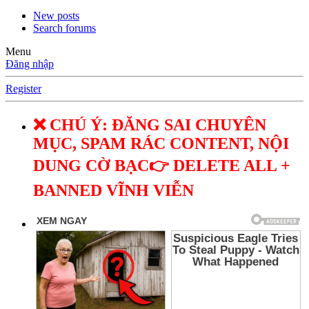
New posts
Search forums
Menu
Đăng nhập
Register
❌ CHÚ Ý: ĐĂNG SAI CHUYÊN
MỤC, SPAM RÁC CONTENT, NỘI
DUNG CỜ BẠC👉 DELETE ALL +
BANNED VĨNH VIỄN