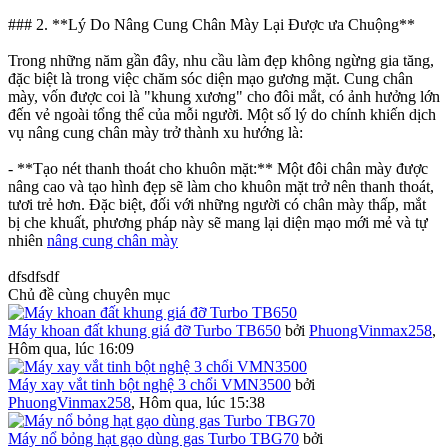
### 2. **Lý Do Nâng Cung Chân Mày Lại Được ưa Chuộng**
Trong những năm gần đây, nhu cầu làm đẹp không ngừng gia tăng,
đặc biệt là trong việc chăm sóc diện mạo gương mặt. Cung chân
mày, vốn được coi là "khung xương" cho đôi mắt, có ảnh hưởng lớn
đến vẻ ngoài tổng thể của mỗi người. Một số lý do chính khiến dịch
vụ nâng cung chân mày trở thành xu hướng là:
- **Tạo nét thanh thoát cho khuôn mặt:** Một đôi chân mày được
nâng cao và tạo hình đẹp sẽ làm cho khuôn mặt trở nên thanh thoát,
tươi trẻ hơn. Đặc biệt, đối với những người có chân mày thấp, mắt
bị che khuất, phương pháp này sẽ mang lại diện mạo mới mẻ và tự
nhiên
nâng cung chân mày
dfsdfsdf
Chủ đề cùng chuyên mục
Máy khoan đất khung giá đỡ Turbo TB650
bởi
PhuongVinmax258
,
Hôm qua, lúc 16:09
Máy xay vắt tinh bột nghệ 3 chổi VMN3500
bởi
PhuongVinmax258
,
Hôm qua, lúc 15:38
Máy nổ bỏng hạt gạo dùng gas Turbo TBG70
bởi