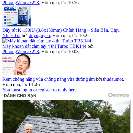
PhuongVinmax258
,
Hôm qua, lúc 10:56
Dây rút K-150IU (3.6x150mm) Chính Hãng – Siêu Bền, Chịu
Nhiệt Tốt
bởi
duynguyen
,
Hôm qua, lúc 10:22
Máy khoan đất cầm tay 4 thì Turbo TBK144
bởi
PhuongVinmax258
,
Hôm qua, lúc 10:08
Kem chống nắng vừa chống nắng vừa dưỡng ẩm
bởi
thudaumot
,
Hôm qua, lúc 01:46
You must log in or register to reply here.