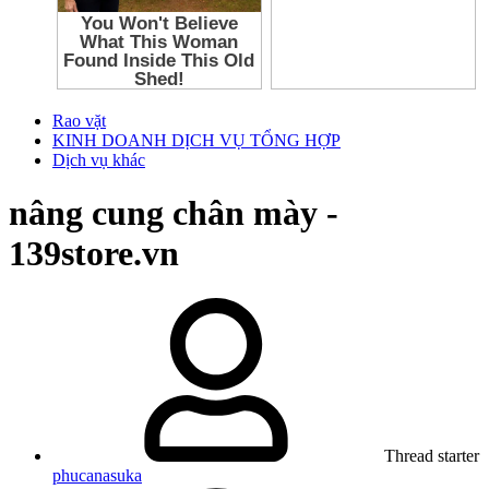
Rao vặt
KINH DOANH DỊCH VỤ TỔNG HỢP
Dịch vụ khác
nâng cung chân mày -
139store.vn
Thread starter
phucanasuka