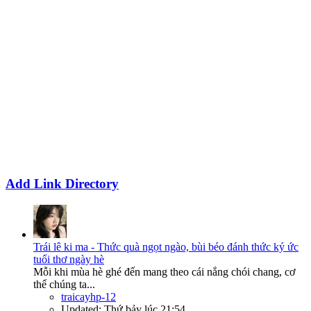
Add Link Directory
Trái lê ki ma - Thức quà ngọt ngào, bùi béo đánh thức ký ức
tuổi thơ ngày hè
Mỗi khi mùa hè ghé đến mang theo cái nắng chói chang, cơ
thể chúng ta...
traicayhp-12
Updated:
Thứ bảy lúc 21:54