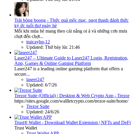
Trái bòng boong - Thức quà mộc mạc, ngọt thanh đánh thức
ký ức tuổi thơ ngày hè
Mỗi khi mùa hè mang theo cái nắng oi ả và những cơn mưa
chợt đến chợt...
traicayhp-12
Updated:
Thứ bảy lúc 21:46
Laser247 – Ultimate Guide to Laser247 Login, Registration,
App, Games & Online Gaming Platform
Laser247 is a leading online gaming platform that offers a
secure...
laseer247
Updated:
6/7/26
Trezor Suite (Official) | Desktop & Web Crypto App - Trezor
https://sites.google.com/wallletcrypto.com/trezor-suite/home/
Trezor Suite
Updated:
24/6/26
Trust® Wallet - Download Wallet Extension | NFTs and DeFi
Trust Wallet
Trust Wallet APP