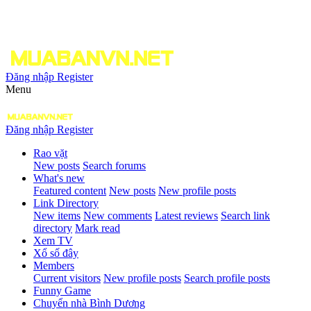
Đăng nhập
Register
Menu
Đăng nhập
Register
Rao vặt
New posts
Search forums
What's new
Featured content
New posts
New profile posts
Link Directory
New items
New comments
Latest reviews
Search link
directory
Mark read
Xem TV
Xổ số đây
Members
Current visitors
New profile posts
Search profile posts
Funny Game
Chuyển nhà Bình Dương