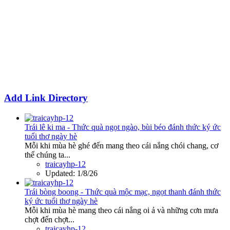
Add Link Directory
Trái lê ki ma - Thức quà ngọt ngào, bùi béo đánh thức ký ức
tuổi thơ ngày hè
Mỗi khi mùa hè ghé đến mang theo cái nắng chói chang, cơ
thể chúng ta...
traicayhp-12
Updated:
1/8/26
Trái bòng boong - Thức quà mộc mạc, ngọt thanh đánh thức
ký ức tuổi thơ ngày hè
Mỗi khi mùa hè mang theo cái nắng oi ả và những cơn mưa
chợt đến chợt...
traicayhp-12