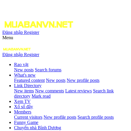
Đăng nhập
Register
Menu
Đăng nhập
Register
Rao vặt
New posts
Search forums
What's new
Featured content
New posts
New profile posts
Link Directory
New items
New comments
Latest reviews
Search link
directory
Mark read
Xem TV
Xổ số đây
Members
Current visitors
New profile posts
Search profile posts
Funny Game
Chuyển nhà Bình Dương