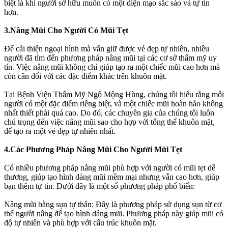
biệt là khi người sở hữu muốn có một diện mạo sắc sảo và tự tin
hơn.
3.Nâng Mũi Cho Người Có Mũi Tẹt
Để cải thiện ngoại hình mà vẫn giữ được vẻ đẹp tự nhiên, nhiều
người đã tìm đến phương pháp nâng mũi tại các cơ sở thẩm mỹ uy
tín. Việc nâng mũi không chỉ giúp tạo ra một chiếc mũi cao hơn mà
còn cân đối với các đặc điểm khác trên khuôn mặt.
Tại Bệnh Viện Thẩm Mỹ Ngô Mộng Hùng, chúng tôi hiểu rằng mỗi
người có một đặc điểm riêng biệt, và một chiếc mũi hoàn hảo không
nhất thiết phải quá cao. Do đó, các chuyên gia của chúng tôi luôn
chú trọng đến việc nâng mũi sao cho hợp với tổng thể khuôn mặt,
để tạo ra một vẻ đẹp tự nhiên nhất.
4.Các Phương Pháp Nâng Mũi Cho Người Mũi Tẹt
Có nhiều phương pháp nâng mũi phù hợp với người có mũi tẹt dễ
thương, giúp tạo hình dáng mũi mềm mại nhưng vẫn cao hơn, giúp
bạn thêm tự tin. Dưới đây là một số phương pháp phổ biến:
Nâng mũi bằng sụn tự thân: Đây là phương pháp sử dụng sụn từ cơ
thể người nâng để tạo hình dáng mũi. Phương pháp này giúp mũi có
độ tự nhiên và phù hợp với cấu trúc khuôn mặt.