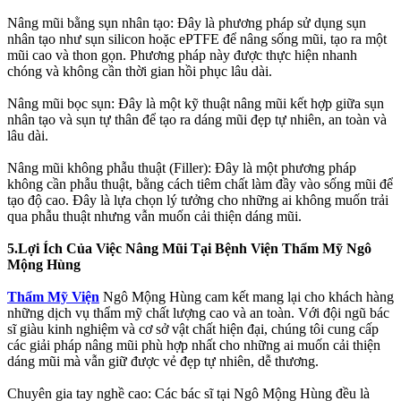
Nâng mũi bằng sụn nhân tạo: Đây là phương pháp sử dụng sụn
nhân tạo như sụn silicon hoặc ePTFE để nâng sống mũi, tạo ra một
mũi cao và thon gọn. Phương pháp này được thực hiện nhanh
chóng và không cần thời gian hồi phục lâu dài.
Nâng mũi bọc sụn: Đây là một kỹ thuật nâng mũi kết hợp giữa sụn
nhân tạo và sụn tự thân để tạo ra dáng mũi đẹp tự nhiên, an toàn và
lâu dài.
Nâng mũi không phẫu thuật (Filler): Đây là một phương pháp
không cần phẫu thuật, bằng cách tiêm chất làm đầy vào sống mũi để
tạo độ cao. Đây là lựa chọn lý tưởng cho những ai không muốn trải
qua phẫu thuật nhưng vẫn muốn cải thiện dáng mũi.
5.Lợi Ích Của Việc Nâng Mũi Tại Bệnh Viện Thẩm Mỹ Ngô
Mộng Hùng
Thẩm Mỹ Viện
Ngô Mộng Hùng cam kết mang lại cho khách hàng
những dịch vụ thẩm mỹ chất lượng cao và an toàn. Với đội ngũ bác
sĩ giàu kinh nghiệm và cơ sở vật chất hiện đại, chúng tôi cung cấp
các giải pháp nâng mũi phù hợp nhất cho những ai muốn cải thiện
dáng mũi mà vẫn giữ được vẻ đẹp tự nhiên, dễ thương.
Chuyên gia tay nghề cao: Các bác sĩ tại Ngô Mộng Hùng đều là