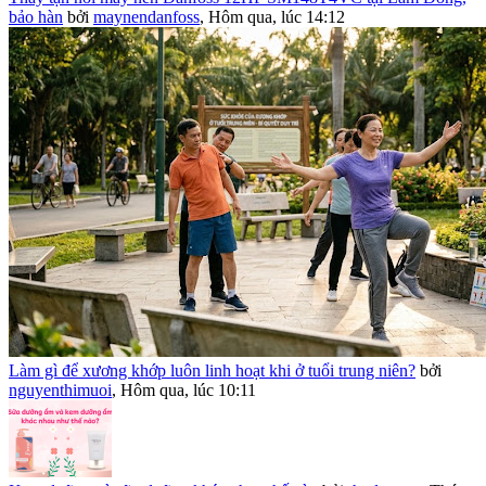
bảo hàn
bởi
maynendanfoss
,
Hôm qua, lúc 14:12
Làm gì để xương khớp luôn linh hoạt khi ở tuổi trung niên?
bởi
nguyenthimuoi
,
Hôm qua, lúc 10:11