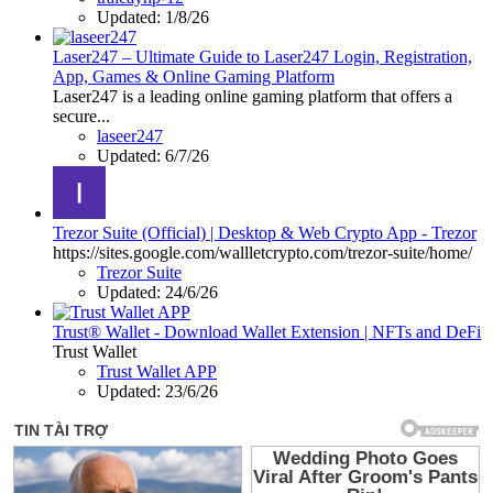
Updated:
1/8/26
Laser247 – Ultimate Guide to Laser247 Login, Registration,
App, Games & Online Gaming Platform
Laser247 is a leading online gaming platform that offers a
secure...
laseer247
Updated:
6/7/26
Trezor Suite (Official) | Desktop & Web Crypto App - Trezor
https://sites.google.com/wallletcrypto.com/trezor-suite/home/
Trezor Suite
Updated:
24/6/26
Trust® Wallet - Download Wallet Extension | NFTs and DeFi
Trust Wallet
Trust Wallet APP
Updated:
23/6/26