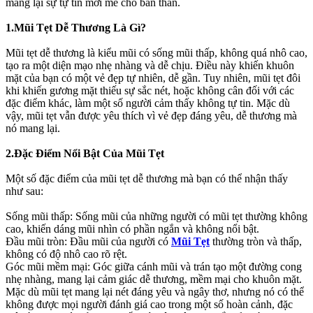
mang lại sự tự tin mới mẻ cho bản thân.
1.Mũi Tẹt Dễ Thương Là Gì?
Mũi tẹt dễ thương là kiểu mũi có sống mũi thấp, không quá nhô cao,
tạo ra một diện mạo nhẹ nhàng và dễ chịu. Điều này khiến khuôn
mặt của bạn có một vẻ đẹp tự nhiên, dễ gần. Tuy nhiên, mũi tẹt đôi
khi khiến gương mặt thiếu sự sắc nét, hoặc không cân đối với các
đặc điểm khác, làm một số người cảm thấy không tự tin. Mặc dù
vậy, mũi tẹt vẫn được yêu thích vì vẻ đẹp đáng yêu, dễ thương mà
nó mang lại.
2.Đặc Điểm Nổi Bật Của Mũi Tẹt
Một số đặc điểm của mũi tẹt dễ thương mà bạn có thể nhận thấy
như sau:
Sống mũi thấp: Sống mũi của những người có mũi tẹt thường không
cao, khiến dáng mũi nhìn có phần ngắn và không nổi bật.
Đầu mũi tròn: Đầu mũi của người có
Mũi Tẹt
thường tròn và thấp,
không có độ nhô cao rõ rệt.
Góc mũi mềm mại: Góc giữa cánh mũi và trán tạo một đường cong
nhẹ nhàng, mang lại cảm giác dễ thương, mềm mại cho khuôn mặt.
Mặc dù mũi tẹt mang lại nét đáng yêu và ngây thơ, nhưng nó có thể
không được mọi người đánh giá cao trong một số hoàn cảnh, đặc