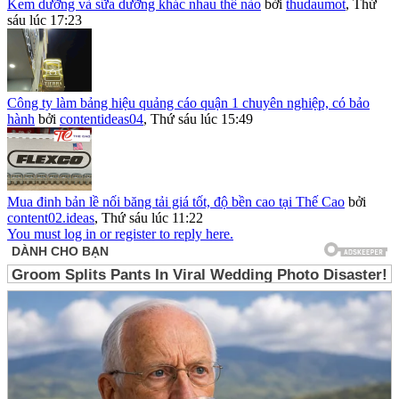
Kem dưỡng và sữa dưỡng khác nhau thế nào
bởi
thudaumot
,
Thứ
sáu lúc 17:23
Công ty làm bảng hiệu quảng cáo quận 1 chuyên nghiệp, có bảo
hành
bởi
contentideas04
,
Thứ sáu lúc 15:49
Mua đinh bản lề nối băng tải giá tốt, độ bền cao tại Thế Cao
bởi
content02.ideas
,
Thứ sáu lúc 11:22
You must log in or register to reply here.