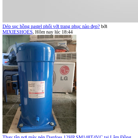
Dép sục hồng pastel phối với trang phục nào đẹp?
bởi
MIXIESHOES
,
Hôm nay lúc 18:44
Thay tận nơi máy nén Danfoss 12HP SM148T4VC tại Lâm Đồng,