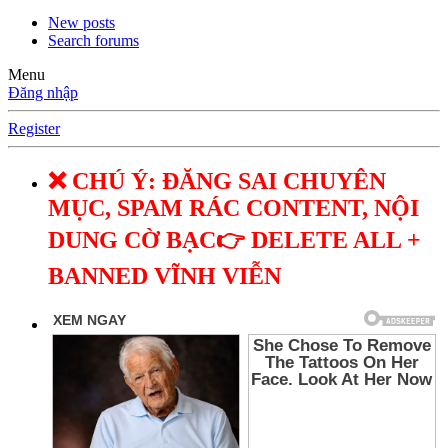
New posts
Search forums
Menu
Đăng nhập
Register
❌ CHÚ Ý: ĐĂNG SAI CHUYÊN
MỤC, SPAM RÁC CONTENT, NỘI
DUNG CỜ BẠC👉 DELETE ALL +
BANNED VĨNH VIỄN